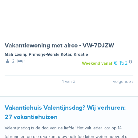
Vakantiewoning met airco - VW-7DJZW
Mali Lošinj
,
Primorje-Gorski Kotar
,
Kroatië
2
1
€ 152
Weekend
vanaf
1 van 3
volgende ›
Vakantiehuis Valentijnsdag? Wij verhuren:
27 vakantiehuizen
Valentijnsdag is de dag van de liefde! Het valt ieder jaar op 14
februari en op die dag kunt u uw geliefde laten weten hoeveel u