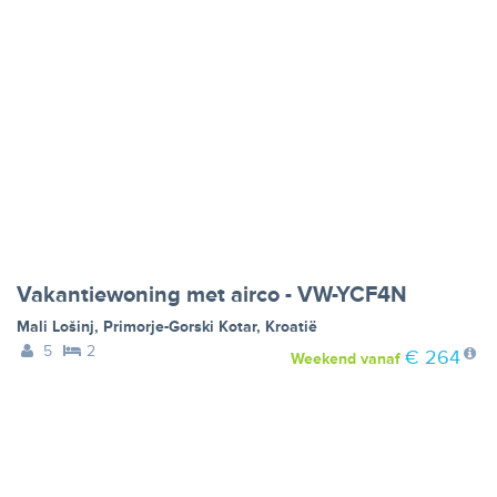
Vakantiewoning met airco - VW-YCF4N
Mali Lošinj
,
Primorje-Gorski Kotar
,
Kroatië
5
2
€ 264
Weekend
vanaf