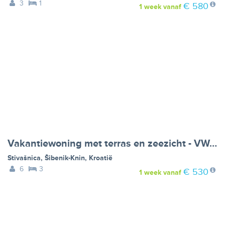
3
1
€ 580
1 week
vanaf
Vakantiewoning met terras en zeezicht - VW-462HC
Stivašnica
,
Šibenik-Knin
,
Kroatië
6
3
€ 530
1 week
vanaf