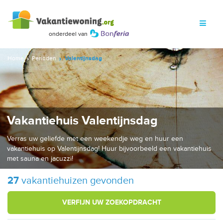
Home
Perioden
Valentijnsdag
Vakantiehuis Valentijnsdag
Verras uw geliefde met een weekendje weg en huur een
vakantiehuis op Valentijnsdag! Huur bijvoorbeeld een vakantiehuis
met sauna en jacuzzi!
27
vakantiehuizen gevonden
VERFIJN UW ZOEKOPDRACHT