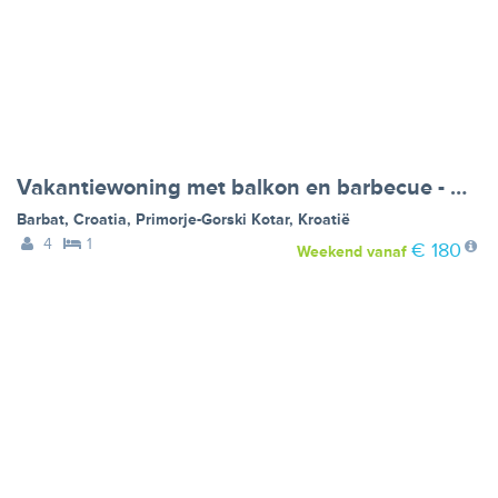
Vakantiewoning met balkon en barbecue - VW-ZTWCZ
Barbat, Croatia
,
Primorje-Gorski Kotar
,
Kroatië
4
1
€ 180
Weekend
vanaf