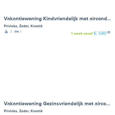
Vakantiewoning Kindvriendelijk met airconditioning, barbecue en parkeerplaats - VW-DN22M
Privlaka
,
Zadar
,
Kroatië
3
1
€ 580
1 week
vanaf
Vakantiewoning Gezinsvriendelijk met airconditioning, barbecuefaciliteiten en internet - VW-XHBGR
Privlaka
,
Zadar
,
Kroatië