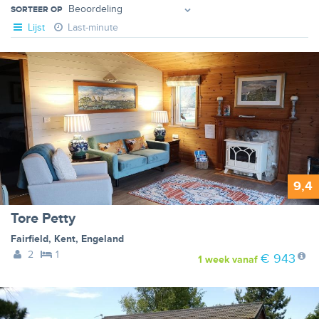
SORTEER OP
Lijst
Last-minute
9,4
Tore Petty
Fairfield
,
Kent
,
Engeland
2
1
€ 943
1 week
vanaf