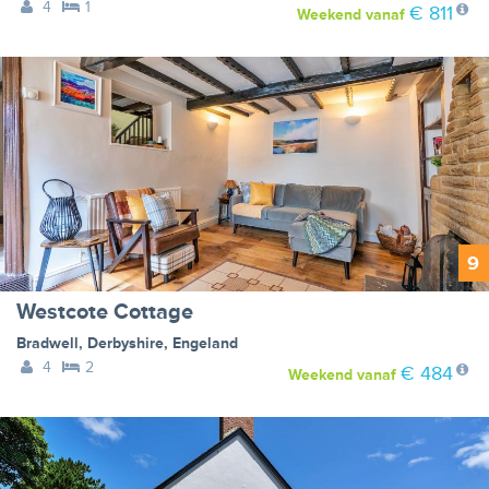
4
1
€ 811
Weekend
vanaf
9
Westcote Cottage
Bradwell
,
Derbyshire
,
Engeland
4
2
€ 484
Weekend
vanaf