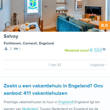
8,9
Salvay
Porthleven
,
Cornwall
,
Engeland
2
1
€ 557
Weekend
vanaf
1 van 42
volgende ›
Zoekt u een vakantiehuis in Engeland? Ons
aanbod: 411 vakantiehuizen
Prachtige vakantiehuizen te huur in
Engeland
! Engeland ligt ten
westen van
Nederland
. Tussen Nederland en Engeland ligt de