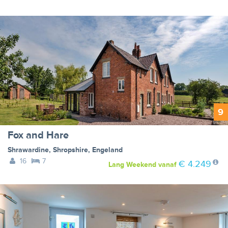
9
Fox and Hare
Shrawardine
,
Shropshire
,
Engeland
16
7
€ 4.249
Lang Weekend
vanaf