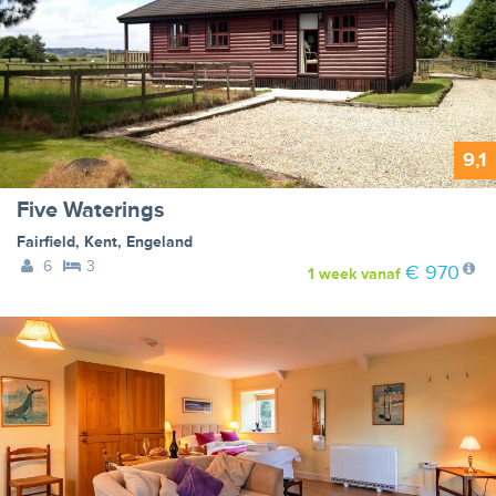
9,1
Five Waterings
Fairfield
,
Kent
,
Engeland
6
3
€ 970
1 week
vanaf