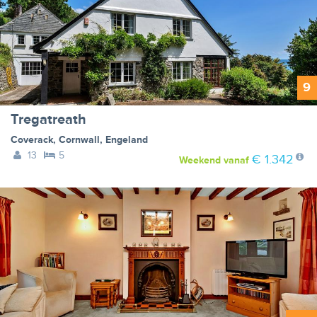
9
Tregatreath
Coverack
,
Cornwall
,
Engeland
13
5
€ 1.342
Weekend
vanaf