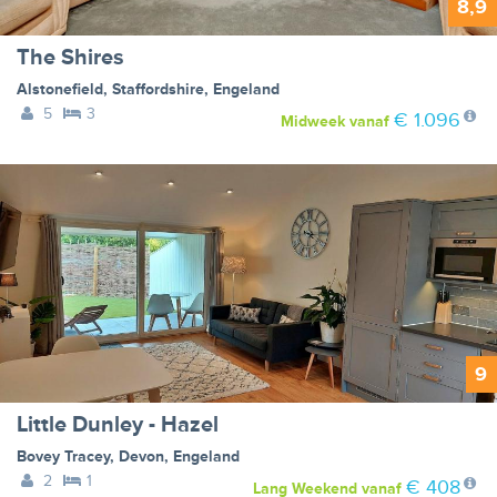
8,9
The Shires
Alstonefield
,
Staffordshire
,
Engeland
5
3
€ 1.096
Midweek
vanaf
9
Little Dunley - Hazel
Bovey Tracey
,
Devon
,
Engeland
2
1
€ 408
Lang Weekend
vanaf