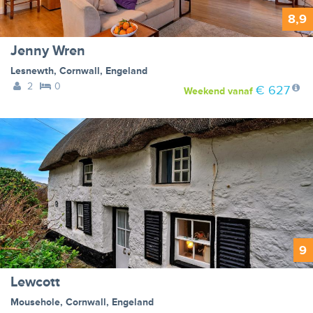
8,9
Jenny Wren
Lesnewth
,
Cornwall
,
Engeland
2
0
€ 627
Weekend
vanaf
9
Lewcott
Mousehole
,
Cornwall
,
Engeland