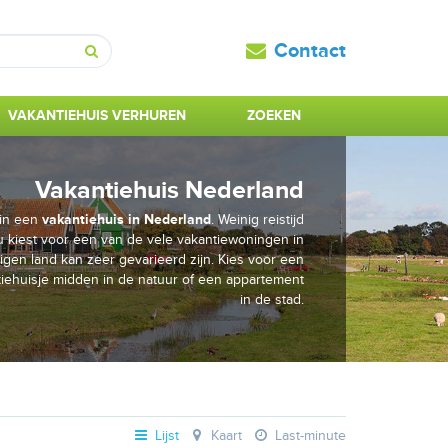
Contact
Zoeken
VAKANTIEHUIS VERHUREN
ZOEKEN
Vakantiehuis Nederland
f in een
vakantiehuis in Nederland
. Weinig reistijd
 u kiest voor een van de vele vakantiewoningen in
igen land kan zeer gevarieerd zijn. Kies voor een
tiehuisje midden in de natuur of een appartement
in de stad.
Lijst
Kaart
Last-minute