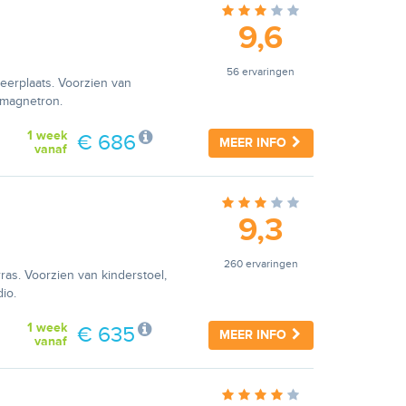
9,6
56 ervaringen
keerplaats. Voorzien van
n magnetron.
1 week
€ 686
MEER INFO
vanaf
9,3
260 ervaringen
ras. Voorzien van kinderstoel,
io.
1 week
€ 635
MEER INFO
vanaf