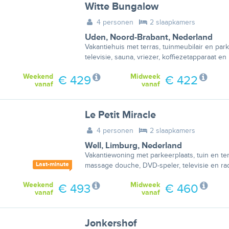
Witte Bungalow
4 personen
2 slaapkamers
Uden
,
Noord-Brabant
,
Nederland
Vakantiehuis met terras, tuinmeubilair en par
televisie, sauna, vriezer, koffiezetapparaat e
Weekend
Midweek
€ 429
€ 422
vanaf
vanaf
Le Petit Miracle
4 personen
2 slaapkamers
Well
,
Limburg
,
Nederland
Vakantiewoning met parkeerplaats, tuin en ter
Last-minute
massage douche, DVD-speler, televisie en rad
Weekend
Midweek
€ 493
€ 460
vanaf
vanaf
Jonkershof