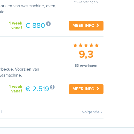
138 ervaringen
Voorzien van wasmachine, oven,
ie.
1 week
€ 880
MEER INFO
vanaf
9,3
83 ervaringen
arbecue. Voorzien van
 wasmachine.
1 week
€ 2.519
MEER INFO
vanaf
1
volgende ›