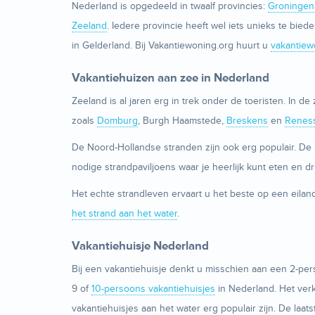
Nederland is opgedeeld in twaalf provincies:
Groningen
Zeeland
. Iedere provincie heeft wel iets unieks te bi
in Gelderland. Bij Vakantiewoning.org huurt u
vakantiew
Vakantiehuizen aan zee in Nederland
Zeeland is al jaren erg in trek onder de toeristen. In
zoals
Domburg
, Burgh Haamstede,
Breskens
en
Renes
De Noord-Hollandse stranden zijn ook erg populair. D
nodige strandpaviljoens waar je heerlijk kunt eten en 
Het echte strandleven ervaart u het beste op een eilan
het strand aan het water
.
Vakantiehuisje Nederland
Bij een vakantiehuisje denkt u misschien aan een 2-pers
9 of
10-persoons vakantiehuisjes
in Nederland. Het verk
vakantiehuisjes aan het water erg populair zijn. De laa