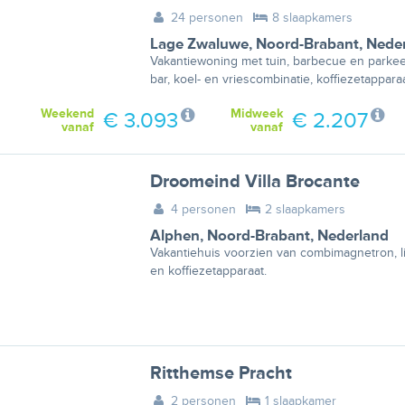
24 personen
8 slaapkamers
Lage Zwaluwe
,
Noord-Brabant
,
Nede
Vakantiewoning met tuin, barbecue en parkeer
bar, koel- en vriescombinatie, koffiezetappar
Weekend
Midweek
€ 3.093
€ 2.207
vanaf
vanaf
Droomeind Villa Brocante
4 personen
2 slaapkamers
Alphen
,
Noord-Brabant
,
Nederland
Vakantiehuis voorzien van combimagnetron, l
en koffiezetapparaat.
Ritthemse Pracht
2 personen
1 slaapkamer