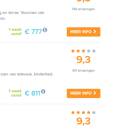
130 ervaringen
g en terras. Voorzien van
ron.
1 week
€ 777
MEER INFO
vanaf
9,3
107 ervaringen
zien van televisie, kinderbed,
1 week
€ 811
MEER INFO
vanaf
9,3