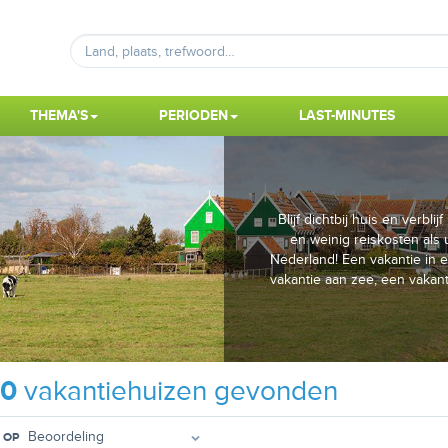
THEMA'S
PERIODEN
LAST-MINUTES
Blijf dichtbij huis en verblij
en weinig reiskosten als
Nederland! Een vakantie in e
vakantie aan zee, een vakan
10
vakantiehuizen gevonden
 OP