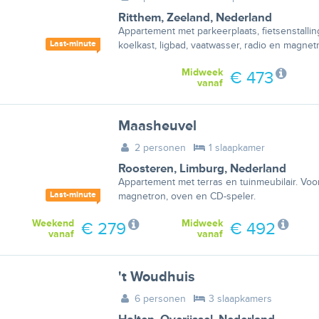
Ritthem
,
Zeeland
,
Nederland
Appartement met parkeerplaats, fietsenstallin
Last-minute
koelkast, ligbad, vaatwasser, radio en magnet
Midweek
€ 473
vanaf
Maasheuvel
2 personen
1 slaapkamer
Roosteren
,
Limburg
,
Nederland
Appartement met terras en tuinmeubilair. Voor
Last-minute
magnetron, oven en CD-speler.
Weekend
Midweek
€ 279
€ 492
vanaf
vanaf
't Woudhuis
6 personen
3 slaapkamers