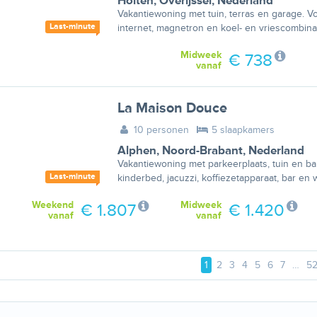
Holten
,
Overijssel
,
Nederland
Vakantiewoning met tuin, terras en garage. 
Last-minute
internet, magnetron en koel- en vriescombinat
Midweek
€ 738
vanaf
La Maison Douce
10 personen
5 slaapkamers
Alphen
,
Noord-Brabant
,
Nederland
Vakantiewoning met parkeerplaats, tuin en b
Last-minute
kinderbed, jacuzzi, koffiezetapparaat, bar en
Weekend
Midweek
€ 1.807
€ 1.420
vanaf
vanaf
1
2
3
4
5
6
7
…
52