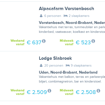
Alpacafarm Vorstenbosch
6 personen
2 slaapkamers
Vorstenbosch
,
Noord-Brabant
,
Neder
Vakantiehuis met terras, tuinmeubilair en park
kinderbed, vaatwasser, koelkast en kinderstoe
Weekend
Midweek
€ 637
€ 523
vanaf
vanaf
Lodge Slabroek
20 personen
9 slaapkamers
Uden
,
Noord-Brabant
,
Nederland
Vakantiehuis met balkon, terras en parkeerpla
biljart, combimagnetron, bar en kinderstoel.
Weekend
Midweek
€ 2.509
€ 2.508
vanaf
vanaf