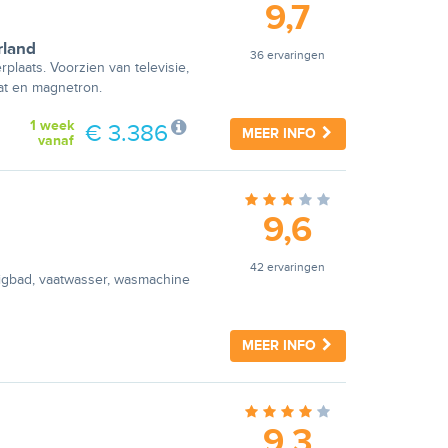
9,7
rland
36 ervaringen
plaats. Voorzien van televisie,
aat en magnetron.
1 week
€ 3.386
MEER INFO
vanaf
9,6
42 ervaringen
igbad, vaatwasser, wasmachine
MEER INFO
9,3