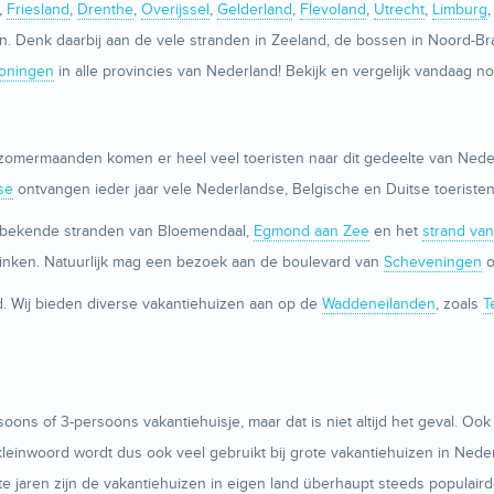
,
Friesland
,
Drenthe
,
Overijssel
,
Gelderland
,
Flevoland
,
Utrecht
,
Limburg
eden. Denk daarbij aan de vele stranden in Zeeland, de bossen in Noord-
oningen
in alle provincies van Nederland! Bekijk en vergelijk vandaag n
 de zomermaanden komen er heel veel toeristen naar dit gedeelte van Ne
se
ontvangen ieder jaar vele Nederlandse, Belgische en Duitse toeristen
e bekende stranden van Bloemendaal,
Egmond aan Zee
en het
strand va
drinken. Natuurlijk mag een bezoek aan de boulevard van
Scheveningen
o
d. Wij bieden diverse vakantiehuizen aan op de
Waddeneilanden
, zoals
T
oons of 3-persoons vakantiehuisje, maar dat is niet altijd het geval. Oo
leinwoord wordt dus ook veel gebruikt bij grote vakantiehuizen in Nede
tste jaren zijn de vakantiehuizen in eigen land überhaupt steeds populair