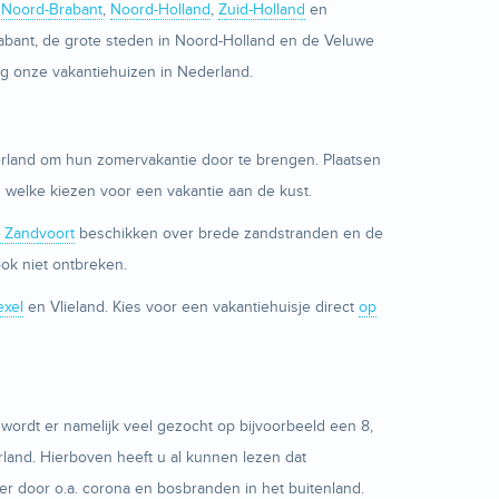
,
Noord-Brabant
,
Noord-Holland
,
Zuid-Holland
en
Brabant, de grote steden in Noord-Holland en de Veluwe
og onze vakantiehuizen in Nederland.
derland om hun zomervakantie door te brengen. Plaatsen
 welke kiezen voor een vakantie aan de kust.
n Zandvoort
beschikken over brede zandstranden en de
ok niet ontbreken.
exel
en Vlieland. Kies voor een vakantiehuisje direct
op
k wordt er namelijk veel gezocht op bijvoorbeeld een 8,
rland. Hierboven heeft u al kunnen lezen dat
der door o.a. corona en bosbranden in het buitenland.