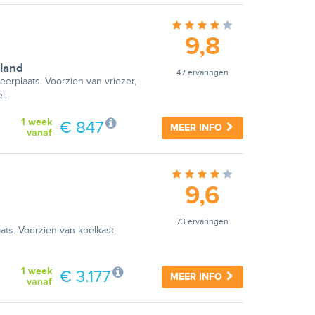
9,8
land
47 ervaringen
eerplaats. Voorzien van vriezer,
l.
1 week
€ 847
MEER INFO
vanaf
9,6
73 ervaringen
ats. Voorzien van koelkast,
1 week
€ 3.177
MEER INFO
vanaf