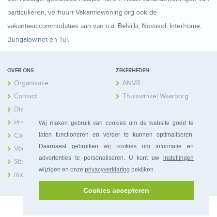
particulieren, verhuurt Vakantiewoning.org ook de
vakantieaccommodaties aan van o.a. Belvilla, Novasol, Interhome,
Bungalow.net en Tui.
OVER ONS
ZEKERHEDEN
Organisatie
ANVR
Contact
Thuiswinkel Waarborg
Disclaimer
Calamiteitenfonds
Privacy
Wij maken gebruik van cookies om de website goed te
laten functioneren en verder te kunnen optimaliseren.
Cookies
Daarnaast gebruiken wij cookies om informatie en
Voorwaarden
advertenties te personaliseren. U kunt uw
instellingen
Sitemap
wijzigen en onze
privacyverklaring
bekijken.
Inloggen Huiseigenaren
Cookies accepteren
© 2026 Bonferia. Alle rechten voorbehouden.