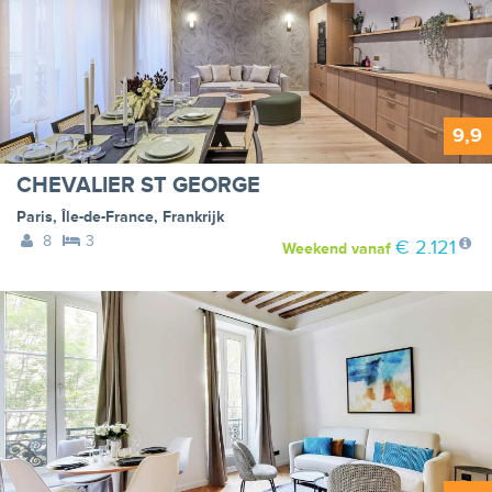
9,9
CHEVALIER ST GEORGE
Paris
,
Île-de-France
,
Frankrijk
8
3
€ 2.121
Weekend
vanaf