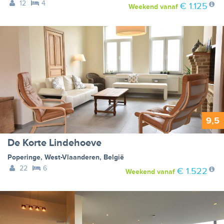
12
4
€ 1.125
Weekend
vanaf
9,5
De Korte Lindehoeve
Poperinge
,
West-Vlaanderen
,
België
22
6
€ 1.522
Weekend
vanaf