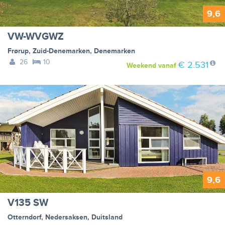
9,6
VW-WVGWZ
Frørup
,
Zuid-Denemarken
,
Denemarken
26
10
€ 2.531
Weekend
vanaf
9,6
V135 SW
Otterndorf
,
Nedersaksen
,
Duitsland