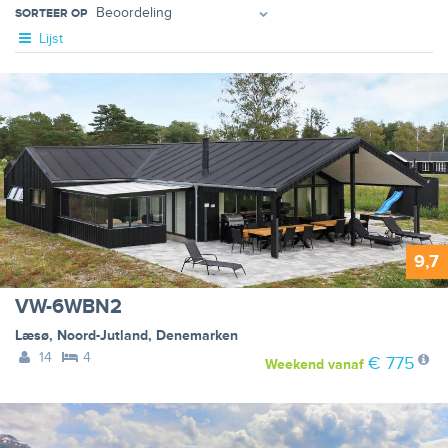
SORTEER OP
Lijst
9,7
VW-6WBN2
Læsø
,
Noord-Jutland
,
Denemarken
14
4
€ 775
Weekend
vanaf