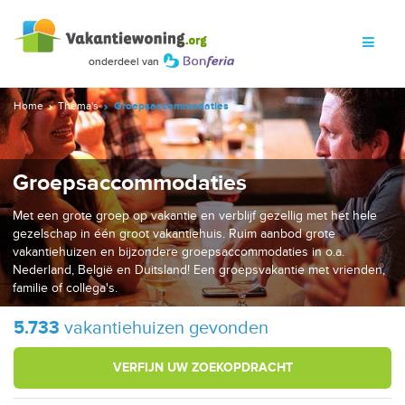
Home
Thema's
Groepsaccommodaties
Groepsaccommodaties
Met een grote groep op vakantie en verblijf gezellig met het hele
gezelschap in één groot vakantiehuis. Ruim aanbod grote
vakantiehuizen en bijzondere groepsaccommodaties in o.a.
Nederland, België en Duitsland! Een groepsvakantie met vrienden,
familie of collega's.
5.733
vakantiehuizen gevonden
VERFIJN UW ZOEKOPDRACHT