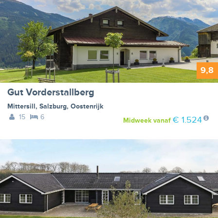
9,8
Gut Vorderstallberg
Mittersill
,
Salzburg
,
Oostenrijk
15
6
€ 1.524
Midweek
vanaf