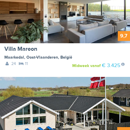
9,7
Villa Mareon
Maarkedal
,
Oost-Vlaanderen
,
België
24
11
€ 3.425
Midweek
vanaf