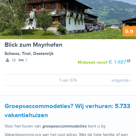
9,9
Blick zum Mayrhofen
Schwaz
,
Tirol
,
Oostenrijk
18
7
€ 1.487
Midweek
vanaf
1 van 574
volgende ›
Groepsaccommodaties? Wij verhuren: 5.733
vakantiehuizen
Voor het huren van
groepsaccommodaties
bent u bij
Vakantiewoning.org aan het juist adres. Met de hele familie of een