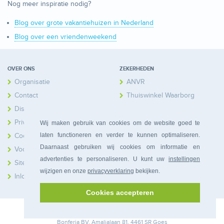
Nog meer inspiratie nodig?
Blog over grote vakantiehuizen in Nederland
Blog over een vriendenweekend
OVER ONS
ZEKERHEDEN
Organisatie
ANVR
Contact
Thuiswinkel Waarborg
Disclaimer
Calamiteitenfonds
Privacy
Wij maken gebruik van cookies om de website goed te
laten functioneren en verder te kunnen optimaliseren.
Cookies
Daarnaast gebruiken wij cookies om informatie en
Voorwaarden
advertenties te personaliseren. U kunt uw
instellingen
Sitemap
wijzigen en onze
privacyverklaring
bekijken.
Inloggen Huiseigenaren
Cookies accepteren
© 2026 Bonferia. Alle rechten voorbehouden.
Bonferia
BV, Amalialaan 81, 4461 SR Goes