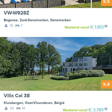
9,5
VW-W928Z
Bogense
,
Zuid-Denemarken
,
Denemarken
18
7
€ 1.813
Weekend
vanaf
9,8
Villa Col 38
Kluisbergen
,
Oost-Vlaanderen
,
België
30
14
€ 3.789
Weekend
vanaf