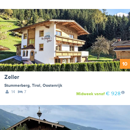
10
Zeller
Stummerberg
,
Tirol
,
Oostenrijk
14
7
€ 928
Midweek
vanaf