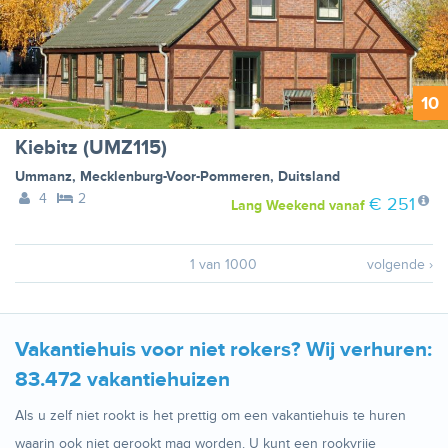
10
Kiebitz (UMZ115)
Ummanz
,
Mecklenburg-Voor-Pommeren
,
Duitsland
4
2
€ 251
Lang Weekend
vanaf
1 van 1000
volgende ›
Vakantiehuis voor niet rokers? Wij verhuren:
83.472 vakantiehuizen
Als u zelf niet rookt is het prettig om een vakantiehuis te huren
waarin ook niet gerookt mag worden. U kunt een rookvrije