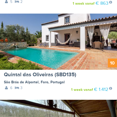
5
2
€ 863
1 week
vanaf
10
Quintal das Oliveiras (SBD135)
São Brás de Alportel
,
Faro
,
Portugal
6
3
€ 1.412
1 week
vanaf