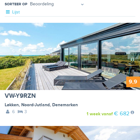
SORTEER OP
Lijst
9,9
VW-Y9RZN
Løkken
,
Noord-Jutland
,
Denemarken
6
3
€ 682
1 week
vanaf