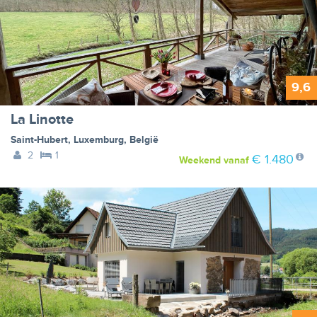
9,6
La Linotte
Saint-Hubert
,
Luxemburg
,
België
2
1
€ 1.480
Weekend
vanaf