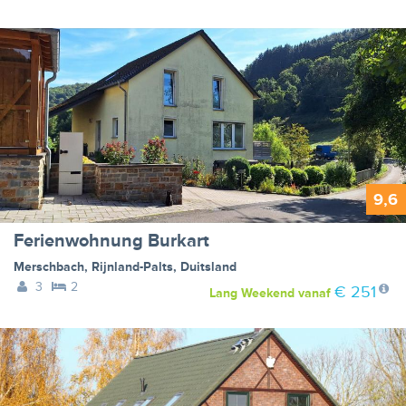
9,6
Ferienwohnung Burkart
Merschbach
,
Rijnland-Palts
,
Duitsland
3
2
€ 251
Lang Weekend
vanaf