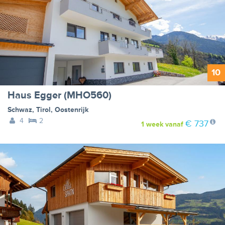
10
Haus Egger (MHO560)
Schwaz
,
Tirol
,
Oostenrijk
4
2
€ 737
1 week
vanaf