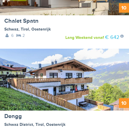
10
Chalet Spatn
Schwaz
,
Tirol
,
Oostenrijk
6
2
€ 642
Lang Weekend
vanaf
10
Dengg
Schwaz District
,
Tirol
,
Oostenrijk