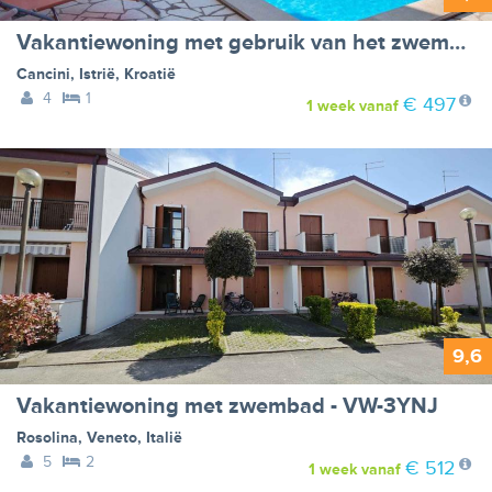
Vakantiewoning met gebruik van het zwembad - VW-BCYR9
Cancini
,
Istrië
,
Kroatië
4
1
€ 497
1 week
vanaf
9,6
Vakantiewoning met zwembad - VW-3YNJ
Rosolina
,
Veneto
,
Italië
5
2
€ 512
1 week
vanaf