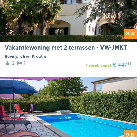
8,4
Vakantiewoning met 2 terrassen - VW-JMKT
Rovinj
,
Istrië
,
Kroatië
2
1
€ 447
1 week
vanaf
9,6