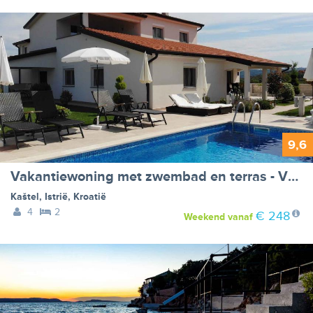
9,6
Vakantiewoning met zwembad en terras - VW-4TND
Kaštel
,
Istrië
,
Kroatië
4
2
€ 248
Weekend
vanaf