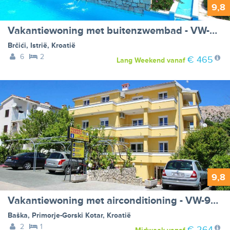
9,8
Vakantiewoning met buitenzwembad - VW-8KR9
Brčići
,
Istrië
,
Kroatië
6
2
€ 465
Lang Weekend
vanaf
9,8
Vakantiewoning met airconditioning - VW-9HTB
Baška
,
Primorje-Gorski Kotar
,
Kroatië
2
1
€ 264