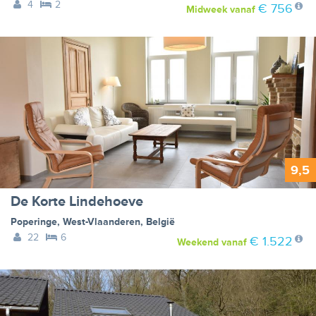
4
2
€ 756
Midweek
vanaf
9,5
De Korte Lindehoeve
Poperinge
,
West-Vlaanderen
,
België
22
6
€ 1.522
Weekend
vanaf