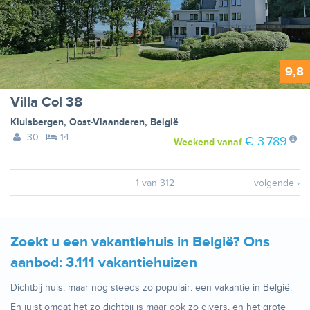
9,8
Villa Col 38
Kluisbergen
,
Oost-Vlaanderen
,
België
30
14
€ 3.789
Weekend
vanaf
1 van 312
volgende ›
Zoekt u een vakantiehuis in België? Ons
aanbod: 3.111 vakantiehuizen
Dichtbij huis, maar nog steeds zo populair: een vakantie in België.
En juist omdat het zo dichtbij is maar ook zo divers, en het grote