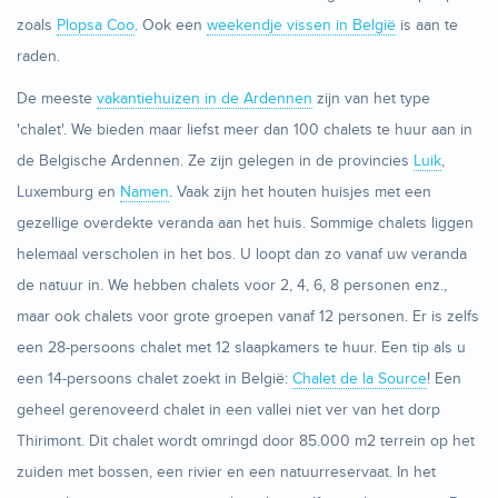
zoals
Plopsa Coo
. Ook een
weekendje vissen in België
is aan te
raden.
De meeste
vakantiehuizen in de Ardennen
zijn van het type
'chalet'. We bieden maar liefst meer dan 100 chalets te huur aan in
de Belgische Ardennen. Ze zijn gelegen in de provincies
Luik
,
Luxemburg en
Namen
. Vaak zijn het houten huisjes met een
gezellige overdekte veranda aan het huis. Sommige chalets liggen
helemaal verscholen in het bos. U loopt dan zo vanaf uw veranda
de natuur in. We hebben chalets voor 2, 4, 6, 8 personen enz.,
maar ook chalets voor grote groepen vanaf 12 personen. Er is zelfs
een 28-persoons chalet met 12 slaapkamers te huur. Een tip als u
een 14-persoons chalet zoekt in België:
Chalet de la Source
! Een
geheel gerenoveerd chalet in een vallei niet ver van het dorp
Thirimont. Dit chalet wordt omringd door 85.000 m2 terrein op het
zuiden met bossen, een rivier en een natuurreservaat. In het