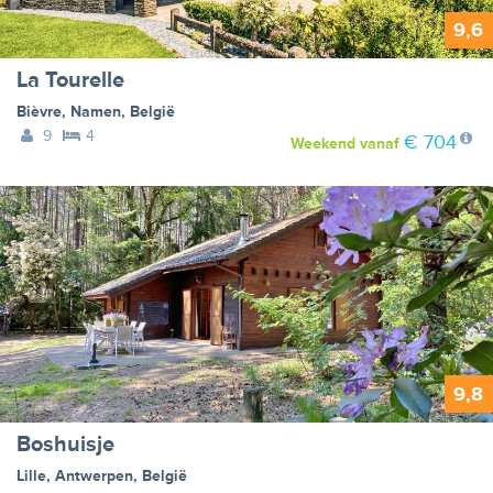
9,6
La Tourelle
Bièvre
,
Namen
,
België
9
4
€ 704
Weekend
vanaf
9,8
Boshuisje
Lille
,
Antwerpen
,
België