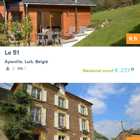
9,5
Le 51
Aywaille
,
Luik
,
België
2
1
€ 273
Weekend
vanaf