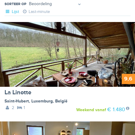
SORTEER OP
Lijst
Last-minute
9,6
La Linotte
Saint-Hubert
,
Luxemburg
,
België
2
1
€ 1.480
Weekend
vanaf