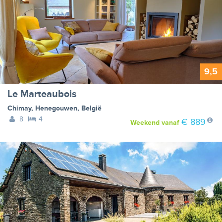
9,5
Le Marteaubois
Chimay
,
Henegouwen
,
België
8
4
€ 889
Weekend
vanaf