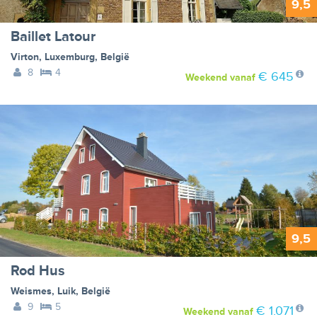
9,5
Baillet Latour
Virton
,
Luxemburg
,
België
8
4
€ 645
Weekend
vanaf
9,5
Rod Hus
Weismes
,
Luik
,
België
9
5
€ 1.071
Weekend
vanaf