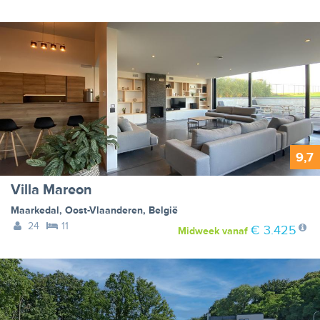
9,7
Villa Mareon
Maarkedal
,
Oost-Vlaanderen
,
België
24
11
€ 3.425
Midweek
vanaf