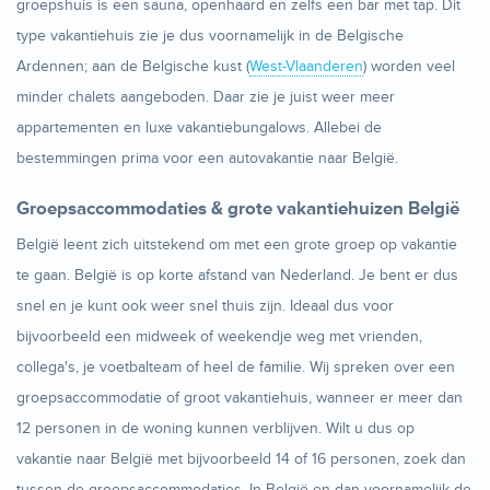
groepshuis is een sauna, openhaard en zelfs een bar met tap. Dit
type vakantiehuis zie je dus voornamelijk in de Belgische
Ardennen; aan de Belgische kust (
West-Vlaanderen
) worden veel
minder chalets aangeboden. Daar zie je juist weer meer
appartementen en luxe vakantiebungalows. Allebei de
bestemmingen prima voor een autovakantie naar België.
Groepsaccommodaties & grote vakantiehuizen België
België leent zich uitstekend om met een grote groep op vakantie
te gaan. België is op korte afstand van Nederland. Je bent er dus
snel en je kunt ook weer snel thuis zijn. Ideaal dus voor
bijvoorbeeld een midweek of weekendje weg met vrienden,
collega's, je voetbalteam of heel de familie. Wij spreken over een
groepsaccommodatie of groot vakantiehuis, wanneer er meer dan
12 personen in de woning kunnen verblijven. Wilt u dus op
vakantie naar België met bijvoorbeeld 14 of 16 personen, zoek dan
tussen de groepsaccommodaties. In België en dan voornamelijk de