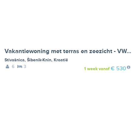
Vakantiewoning met terras en zeezicht - VW-462HC
Stivašnica
,
Šibenik-Knin
,
Kroatië
6
3
€ 530
1 week
vanaf