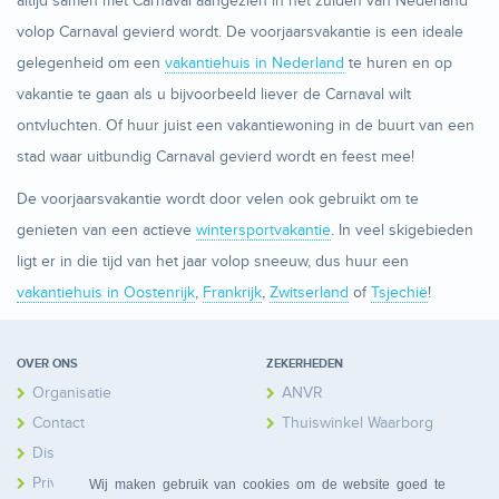
altijd samen met Carnaval aangezien in het zuiden van Nederland
volop Carnaval gevierd wordt. De voorjaarsvakantie is een ideale
gelegenheid om een
vakantiehuis in Nederland
te huren en op
vakantie te gaan als u bijvoorbeeld liever de Carnaval wilt
ontvluchten. Of huur juist een vakantiewoning in de buurt van een
stad waar uitbundig Carnaval gevierd wordt en feest mee!
De voorjaarsvakantie wordt door velen ook gebruikt om te
genieten van een actieve
wintersportvakantie
. In veel skigebieden
ligt er in die tijd van het jaar volop sneeuw, dus huur een
vakantiehuis in Oostenrijk
,
Frankrijk
,
Zwitserland
of
Tsjechië
!
OVER ONS
ZEKERHEDEN
Organisatie
ANVR
Contact
Thuiswinkel Waarborg
Disclaimer
Calamiteitenfonds
Privacy
Wij maken gebruik van cookies om de website goed te