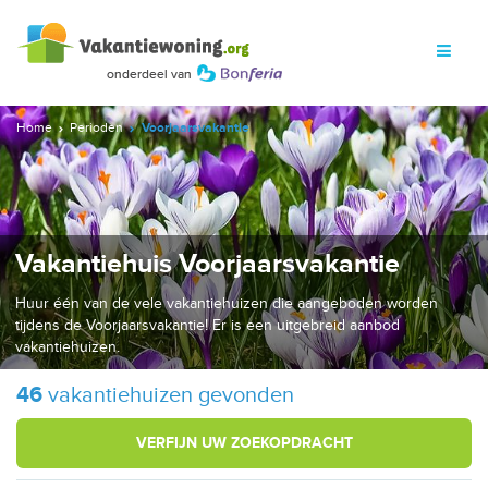
Home
Perioden
Voorjaarsvakantie
Vakantiehuis Voorjaarsvakantie
Huur één van de vele vakantiehuizen die aangeboden worden
tijdens de Voorjaarsvakantie! Er is een uitgebreid aanbod
vakantiehuizen.
46
vakantiehuizen gevonden
VERFIJN UW ZOEKOPDRACHT