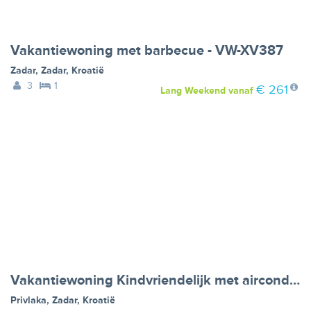
Vakantiewoning met barbecue - VW-XV387
Zadar
,
Zadar
,
Kroatië
3
1
€ 261
Lang Weekend
vanaf
Vakantiewoning Kindvriendelijk met airconditioning, barbecue en parkeerplaats - VW-DN22M
Privlaka
,
Zadar
,
Kroatië