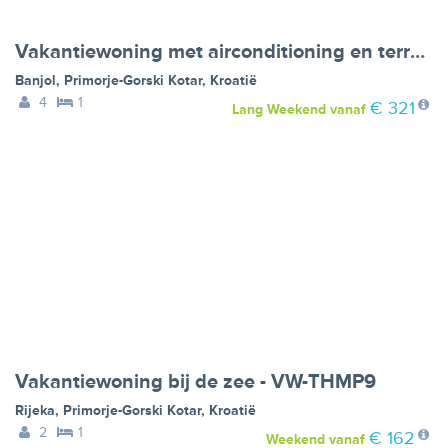
Vakantiewoning met airconditioning en terras in Banjol - VW-PYCVM
Banjol
,
Primorje-Gorski Kotar
,
Kroatië
4
1
€ 321
Lang Weekend
vanaf
Vakantiewoning bij de zee - VW-THMP9
Rijeka
,
Primorje-Gorski Kotar
,
Kroatië
2
1
€ 162
Weekend
vanaf