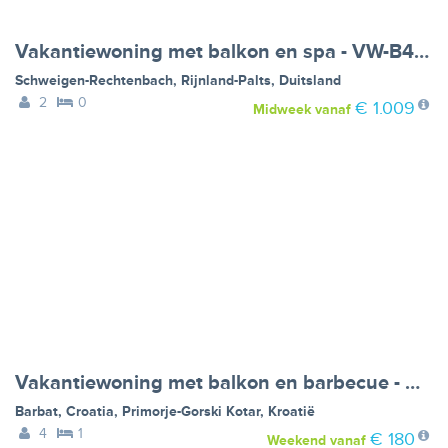
Vakantiewoning met balkon en spa - VW-B472Y
Schweigen-Rechtenbach
,
Rijnland-Palts
,
Duitsland
2
0
€ 1.009
Midweek
vanaf
Vakantiewoning met balkon en barbecue - VW-ZTWCZ
Barbat, Croatia
,
Primorje-Gorski Kotar
,
Kroatië
4
1
€ 180
Weekend
vanaf