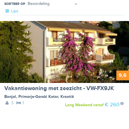
SORTEER OP
Lijst
9,6
Vakantiewoning met zeezicht - VW-FX9JK
Banjol
,
Primorje-Gorski Kotar
,
Kroatië
3
1
€ 260
Lang Weekend
vanaf