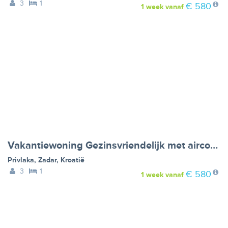
3
1
€ 580
1 week
vanaf
Vakantiewoning Gezinsvriendelijk met airconditioning, barbecuefaciliteiten en internet - VW-XHBGR
Privlaka
,
Zadar
,
Kroatië
3
1
€ 580
1 week
vanaf