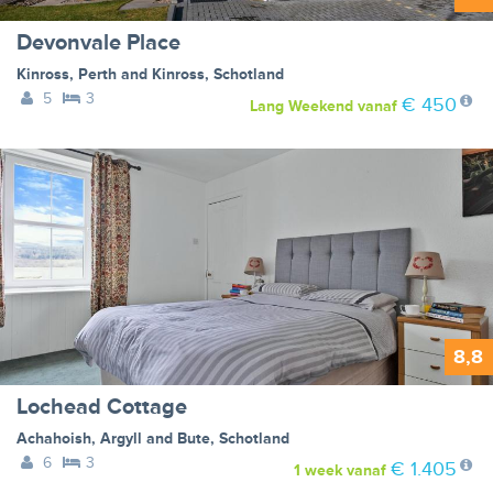
Devonvale Place
Kinross
,
Perth and Kinross
,
Schotland
5
3
€ 450
Lang Weekend
vanaf
8,8
Lochead Cottage
Achahoish
,
Argyll and Bute
,
Schotland
6
3
€ 1.405
1 week
vanaf