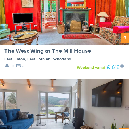
9
The West Wing at The Mill House
East Linton
,
East Lothian
,
Schotland
5
3
€ 618
Weekend
vanaf