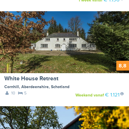
1 week
vanaf
8,8
White House Retreat
Cornhill
,
Aberdeenshire
,
Schotland
10
5
€ 1.121
Weekend
vanaf