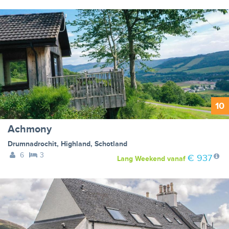
10
Achmony
Drumnadrochit
,
Highland
,
Schotland
6
3
€ 937
Lang Weekend
vanaf