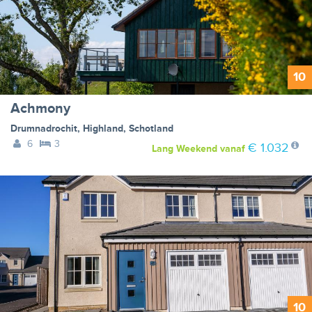
10
Achmony
Drumnadrochit
,
Highland
,
Schotland
6
3
€ 1.032
Lang Weekend
vanaf
10