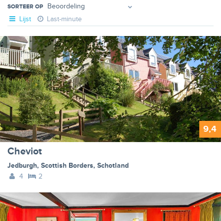
SORTEER OP
Lijst
Last-minute
9,4
Cheviot
Jedburgh
,
Scottish Borders
,
Schotland
4
2