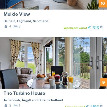
10
Meikle View
Balnain
,
Highland
,
Schotland
4
2
€ 616
Weekend
vanaf
9
The Turbine House
Achahoish
,
Argyll and Bute
,
Schotland
2
1
€ 1.196