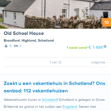
10
Old School House
Broadford
,
Highland
,
Schotland
6
3
€ 1.484
1 week
vanaf
1 van 12
volgende ›
Zoekt u een vakantiehuis in Schotland? Ons
aanbod: 112 vakantiehuizen
Vakantiehuizen huren in
Schotland
! Schotland is gelegen in Groot-
Brittannië en grenst in het zuiden aan
Engeland
. Samen met