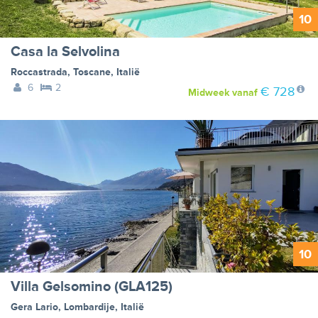
10
Casa la Selvolina
Roccastrada
,
Toscane
,
Italië
6
2
€ 728
Midweek
vanaf
10
Villa Gelsomino (GLA125)
Gera Lario
,
Lombardije
,
Italië