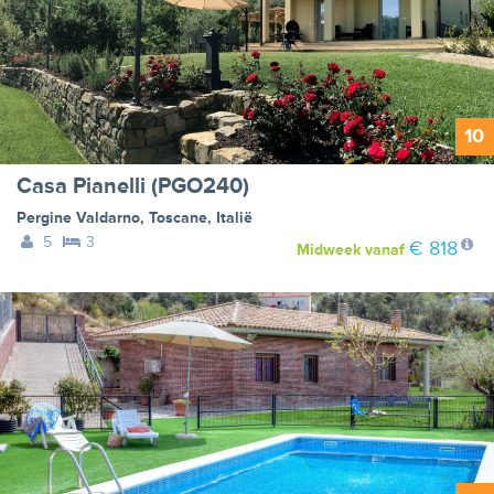
10
Casa Pianelli (PGO240)
Pergine Valdarno
,
Toscane
,
Italië
5
3
€ 818
Midweek
vanaf