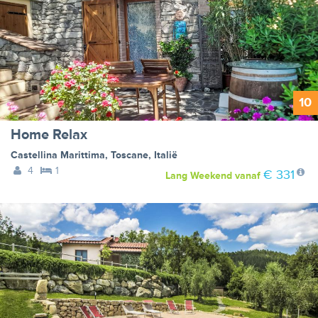
10
Home Relax
Castellina Marittima
,
Toscane
,
Italië
4
1
€ 331
Lang Weekend
vanaf