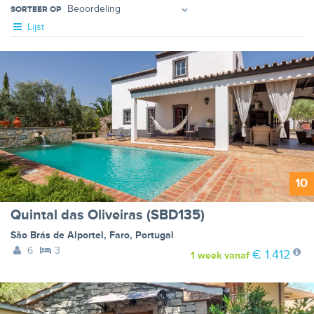
SORTEER OP
Lijst
10
Quintal das Oliveiras (SBD135)
São Brás de Alportel
,
Faro
,
Portugal
6
3
€ 1.412
1 week
vanaf