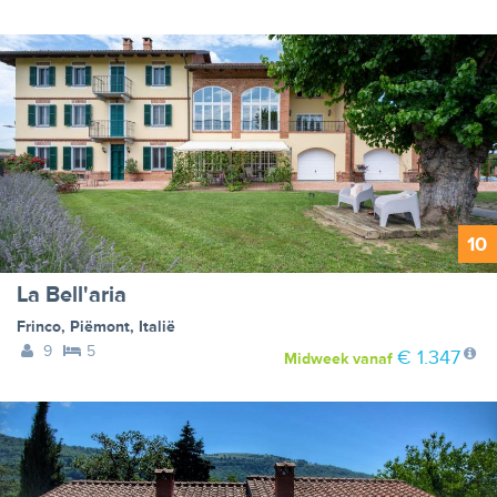
10
La Bell'aria
Frinco
,
Piëmont
,
Italië
9
5
€ 1.347
Midweek
vanaf