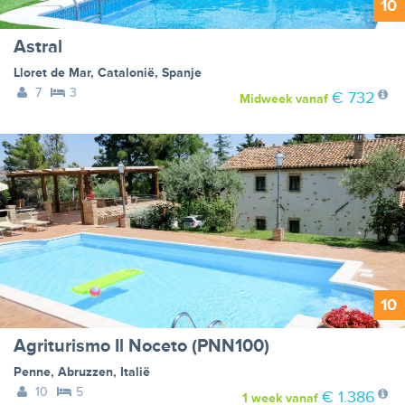
10
Astral
Lloret de Mar
,
Catalonië
,
Spanje
7
3
€ 732
Midweek
vanaf
10
Agriturismo Il Noceto (PNN100)
Penne
,
Abruzzen
,
Italië
10
5
€ 1.386
1 week
vanaf