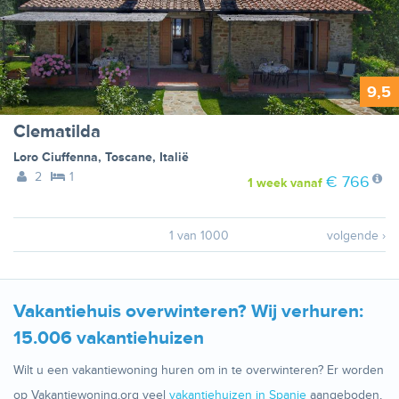
9,5
Clematilda
Loro Ciuffenna
,
Toscane
,
Italië
2
1
€ 766
1 week
vanaf
1 van 1000
volgende ›
Vakantiehuis overwinteren? Wij verhuren:
15.006 vakantiehuizen
Wilt u een vakantiewoning huren om in te overwinteren? Er worden
op Vakantiewoning.org veel
vakantiehuizen in Spanje
aangeboden,