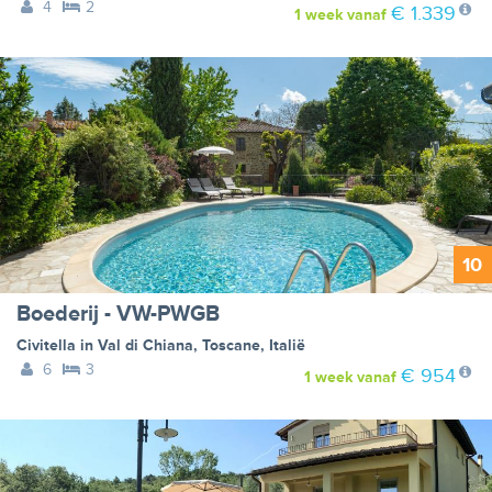
4
2
€ 1.339
1 week
vanaf
10
Boederij - VW-PWGB
Civitella in Val di Chiana
,
Toscane
,
Italië
6
3
€ 954
1 week
vanaf