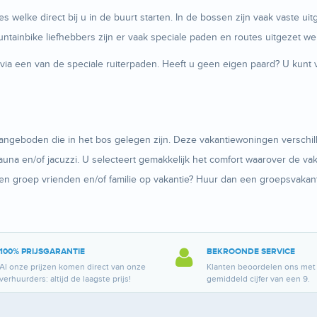
es welke direct bij u in de buurt starten. In de bossen zijn vaak vaste u
ntainbike liefhebbers zijn er vaak speciale paden en routes uitgezet we
ia een van de speciale ruiterpaden. Heeft u geen eigen paard? U kunt 
ngeboden die in het bos gelegen zijn. Deze vakantiewoningen verschillen
una en/of jacuzzi. U selecteert gemakkelijk het comfort waarover de vak
en groep vrienden en/of familie op vakantie? Huur dan een groepsvakant
100% PRIJSGARANTIE
BEKROONDE SERVICE
Al onze prijzen komen direct van onze
Klanten beoordelen ons met
verhuurders: altijd de laagste prijs!
gemiddeld cijfer van een 9.