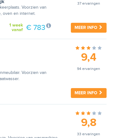
jk
37 ervaringen
keerplaats. Voorzien van
e, oven en internet.
1 week
€ 783
MEER INFO
vanaf
9,4
94 ervaringen
nmeubilair. Voorzien van
vaatwasser.
MEER INFO
9,8
33 ervaringen
tuin. Voorzien van wasmachine,