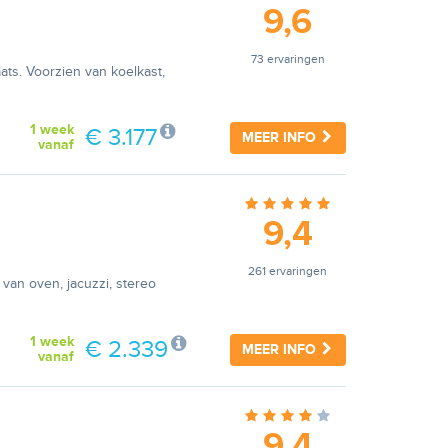
9,6
73 ervaringen
ats. Voorzien van koelkast,
1 week
€ 3.177
MEER INFO
vanaf
9,4
261 ervaringen
 van oven, jacuzzi, stereo
1 week
€ 2.339
MEER INFO
vanaf
9,4