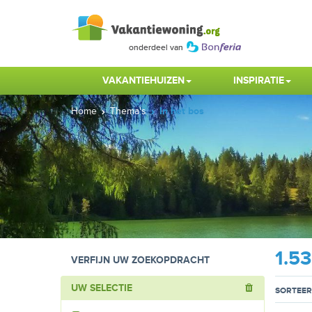
VAKANTIEHUIZEN
INSPIRATIE
Home
Thema's
In het bos
1.5
VERFIJN UW ZOEKOPDRACHT
UW SELECTIE
SORTEER