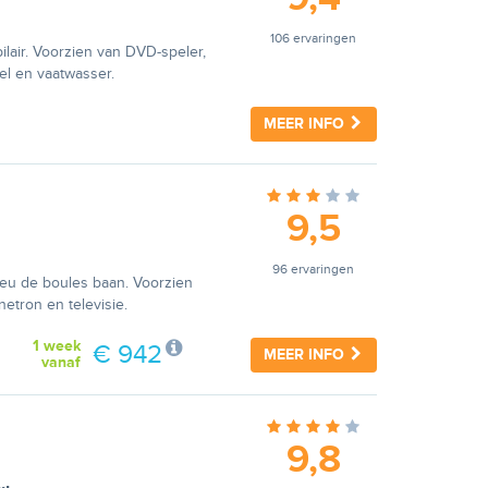
106 ervaringen
lair. Voorzien van DVD-speler,
fel en vaatwasser.
MEER INFO
9,5
96 ervaringen
jeu de boules baan. Voorzien
etron en televisie.
1 week
€ 942
MEER INFO
vanaf
9,8