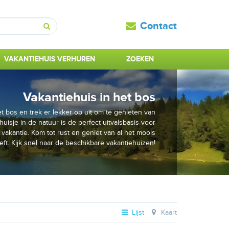
Contact
Zoeken
VAKANTIEHUIS VERHUREN
ZOEKEN
Vakantiehuis in het bos
t bos en trek er lekker op uit om te genieten van
isje in de natuur is de perfect uitvalsbasis voor
vakantie. Kom tot rust en geniet van al het moois
eft. Kijk snel naar de beschikbare vakantiehuizen!
Lijst
Kaart