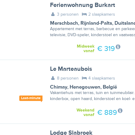
Ferienwohnung Burkart
3 personen
2 slaapkamers
Merschbach
,
Rijnland-Palts
,
Duitslan
Appartement met terras, barbecue en parkeer
televisie, DVD-speler, kinderstoel en vaatwass
Midweek
€ 319
vanaf
Le Marteaubois
8 personen
4 slaapkamers
Chimay
,
Henegouwen
,
België
Vakantiehuis met terras, tuin en tuinmeubilai
Last-minute
kinderbox, open haard, kinderstoel en koel- e
Weekend
€ 889
vanaf
Lodge Slabroek