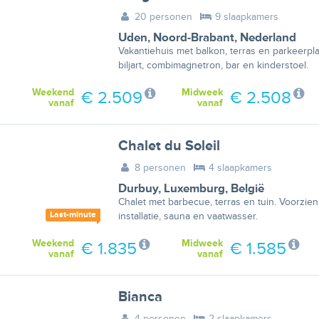
20 personen
9 slaapkamers
Uden
,
Noord-Brabant
,
Nederland
Vakantiehuis met balkon, terras en parkeerpla
biljart, combimagnetron, bar en kinderstoel.
Weekend
Midweek
€ 2.509
€ 2.508
vanaf
vanaf
Chalet du Soleil
8 personen
4 slaapkamers
Durbuy
,
Luxemburg
,
België
Chalet met barbecue, terras en tuin. Voorzien
Last-minute
installatie, sauna en vaatwasser.
Weekend
Midweek
€ 1.835
€ 1.585
vanaf
vanaf
Bianca
4 personen
2 slaapkamers