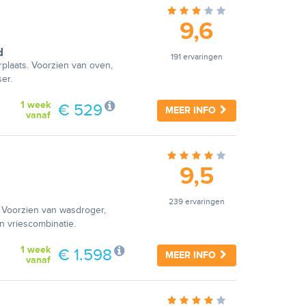
9,6
d
191 ervaringen
plaats. Voorzien van oven,
er.
1 week
€ 529
MEER INFO
vanaf
9,5
239 ervaringen
r. Voorzien van wasdroger,
n vriescombinatie.
1 week
€ 1.598
MEER INFO
vanaf