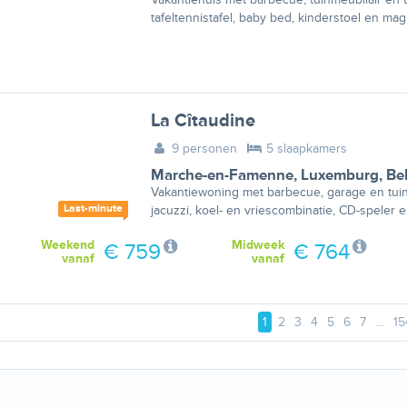
tafeltennistafel, baby bed, kinderstoel en mag
La Cîtaudine
9 personen
5 slaapkamers
Marche-en-Famenne
,
Luxemburg
,
Be
Vakantiewoning met barbecue, garage en tuin
Last-minute
jacuzzi, koel- en vriescombinatie, CD-speler 
Weekend
Midweek
€ 759
€ 764
vanaf
vanaf
1
2
3
4
5
6
7
…
15