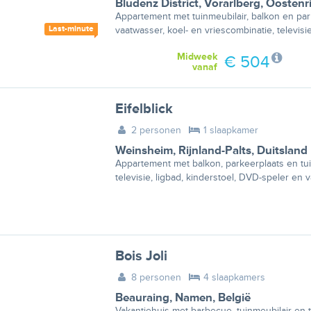
Bludenz District
,
Vorarlberg
,
Oostenri
Appartement met tuinmeubilair, balkon en par
Last-minute
vaatwasser, koel- en vriescombinatie, televisi
Midweek
€ 504
vanaf
Eifelblick
2 personen
1 slaapkamer
Weinsheim
,
Rijnland-Palts
,
Duitsland
Appartement met balkon, parkeerplaats en tui
televisie, ligbad, kinderstoel, DVD-speler en 
Bois Joli
8 personen
4 slaapkamers
Beauraing
,
Namen
,
België
Vakantiehuis met barbecue, tuinmeubilair en 