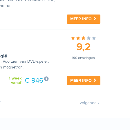
netron.
MEER INFO
9,2
lgië
190 ervaringen
. Voorzien van DVD-speler,
en magnetron.
1 week
€ 946
MEER INFO
vanaf
4
volgende ›