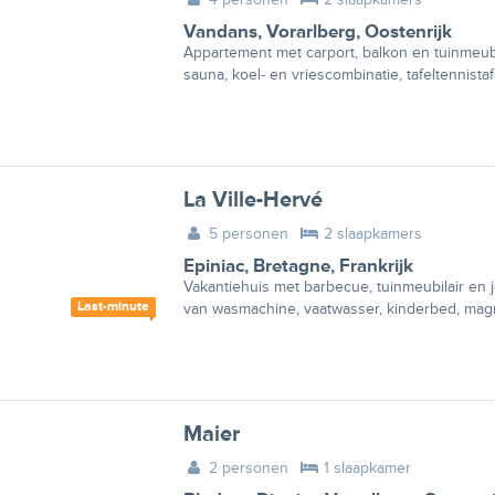
Vandans
,
Vorarlberg
,
Oostenrijk
Appartement met carport, balkon en tuinmeubi
sauna, koel- en vriescombinatie, tafeltennista
La Ville-Hervé
5 personen
2 slaapkamers
Epiniac
,
Bretagne
,
Frankrijk
Vakantiehuis met barbecue, tuinmeubilair en 
Last-minute
van wasmachine, vaatwasser, kinderbed, magn
Maier
2 personen
1 slaapkamer