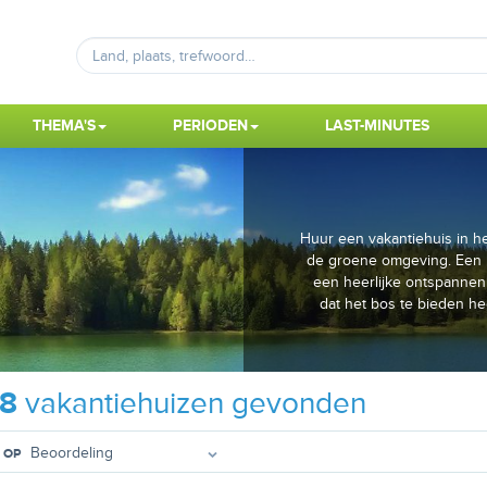
THEMA'S
PERIODEN
LAST-MINUTES
Huur een vakantiehuis in he
de groene omgeving. Een hu
een heerlijke ontspannen 
dat het bos te bieden he
38
vakantiehuizen gevonden
 OP