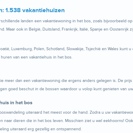
n: 1.538 vakantiehuizen
erschillende landen een vakantiewoning in het bos, zoals bijvoorbeeld o
. Maar ook in België, Duitsland, Frankrijk, Italië, Spanje en Oostenrijk z
roatië, Luxemburg, Polen, Schotland, Slowakije, Tsjechië en Wales kunt u
 huren van een vakantiehuis in het bos.
tie meer dan een vakantiewoning die ergens anders gelegen is. De prijs 
iggen goed beschut in de bossen waardoor u volop kunt genieten van u
ehuis in het bos
 boswandeling uiteraard het meest voor de hand. Zodra u uw vakantiewoni
aar dieren die in het bos leven. Misschien ziet u wel eekhoorns! Ook 
ing uiteraard erg gezellig en ontspannend.