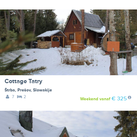
Cottage Tatry
Štrba
,
Prešov
,
Slowakije
7
2
€ 325
Weekend
vanaf