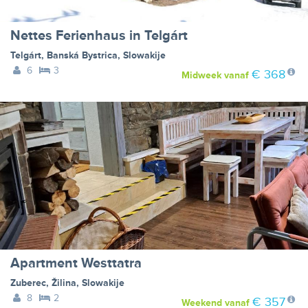
Nettes Ferienhaus in Telgárt
Telgárt
,
Banská Bystrica
,
Slowakije
6
3
€ 368
Midweek
vanaf
Apartment Westtatra
Zuberec
,
Žilina
,
Slowakije
8
2
€ 357
Weekend
vanaf