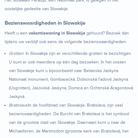
Het Slowaaks Paradijs, een Nationaal park, is gelegen in het
oostelijke gedeelte van Slowakije.
Bezienswaardigheden in Slowakije
Heeft u een
vakantiewoning in Slowakije
gehuurd? Bezoek dan
tijdens uw verblijf ook eens de volgende bezienswaardigheden:
Grotten
: In Slowakije zijn er verschillende grotten te bezichtigen.
U kunt er ook meerdere op één dag bezoeken. In het oosten
van Slowakije kunt u bijvoorbeeld naar Belianska Jaskyna
Nationaal monument, Gombasecká, Dobsinská l'adová Jaskyna
(IJsgrotten), Jasovská Jaskyna, Domica en Ochtinská Aragonitová
Jaskyná.
Bratislava:
In de hoofdstad van Slowakije, Bratislava, zijn veel
bezienswaardigheden. De Burcht van Bratislava is het symbool
van de grootste stad van Slowakije. Daarnaast kunt u naar de
Michaeltoren, de Martinsdom (grootste kerk van Bratislava), het