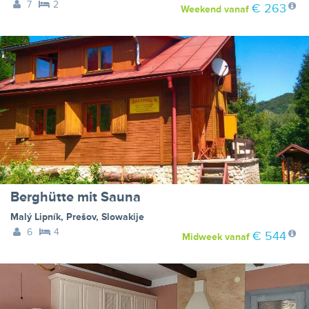
7
2
€ 263
Weekend
vanaf
Berghütte mit Sauna
Malý Lipník
,
Prešov
,
Slowakije
6
4
€ 544
Midweek
vanaf