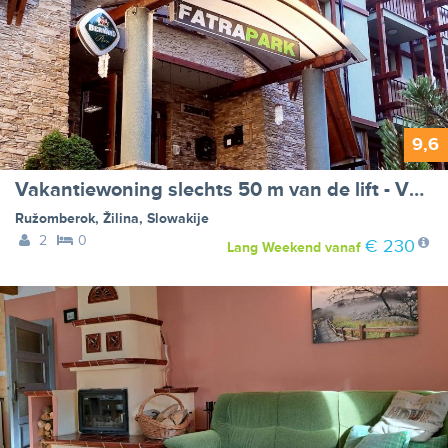
9,6
Vakantiewoning slechts 50 m van de lift - VW-K3WK
Ružomberok
,
Žilina
,
Slowakije
2
0
€ 230
Lang Weekend
vanaf