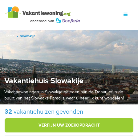
Home
Slowakije
Vakantiehuis Slowakije
Vakantiewoningen in Slowakije gelegen aan de Donau of in de
buurt van het Slowaaks Paradijs waar u heerlijk kunt wandelen!
32
vakantiehuizen gevonden
VERFIJN UW ZOEKOPDRACHT