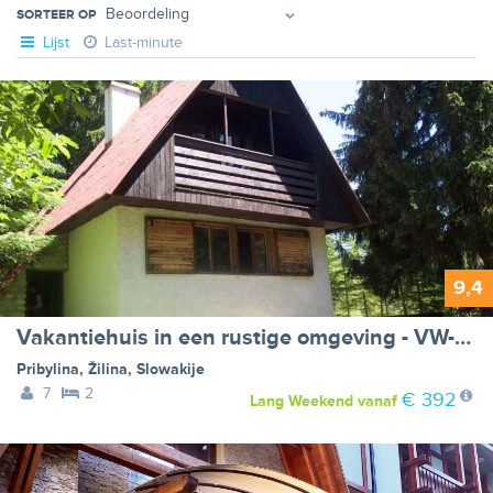
SORTEER OP
Lijst
Last-minute
9,4
Vakantiehuis in een rustige omgeving - VW-GHMJ
Pribylina
,
Žilina
,
Slowakije
7
2
€ 392
Lang Weekend
vanaf