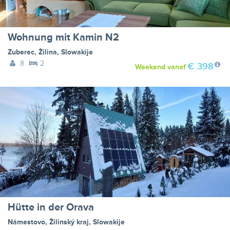
Wohnung mit Kamin N2
Zuberec
,
Žilina
,
Slowakije
8
2
€ 398
Weekend
vanaf
Hütte in der Orava
Námestovo
,
Žilinský kraj
,
Slowakije