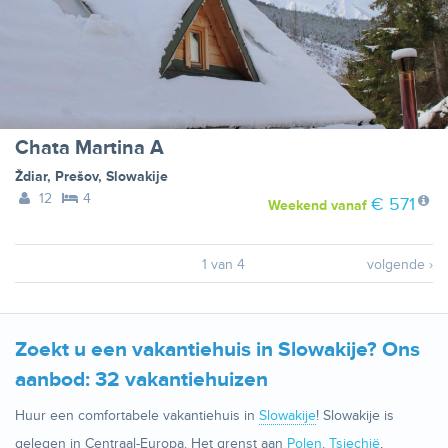
Chata Martina A
Ždiar
,
Prešov
,
Slowakije
12
4
€ 571
Weekend
vanaf
1 van 4
volgende ›
Zoekt u een vakantiehuis in Slowakije? Ons
aanbod: 32 vakantiehuizen
Huur een comfortabele vakantiehuis in
Slowakije
! Slowakije is
gelegen in Centraal-Europa. Het grenst aan
Polen
.
Tsjechië
,