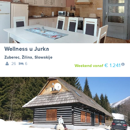
Wellness u Jurka
Zuberec
,
Žilina
,
Slowakije
26
6
€ 1.241
Weekend
vanaf