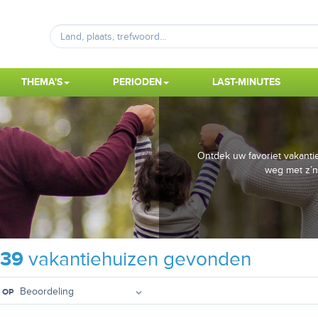
THEMA'S
PERIODEN
LAST-MINUTES
Ontdek uw favoriet vakanti
weg met z’n
739
vakantiehuizen gevonden
 OP