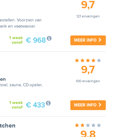
9,7
121 ervaringen
estellen. Voorzien van
ank en vaatwasser.
1 week
€ 968
MEER INFO
vanaf
9,7
en
100 ervaringen
toel, sauna, CD-speler,
1 week
€ 433
MEER INFO
vanaf
itchen
9,8