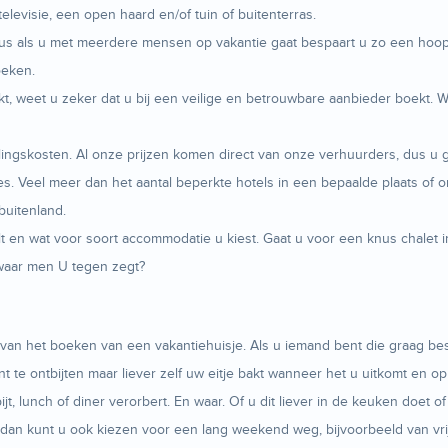
levisie, een open haard en/of tuin of buitenterras.
us als u met meerdere mensen op vakantie gaat bespaart u zo een hoop 
oeken.
t, weet u zeker dat u bij een veilige en betrouwbare aanbieder boekt. W
ngskosten. Al onze prijzen komen direct van onze verhuurders, dus u geni
. Veel meer dan het aantal beperkte hotels in een bepaalde plaats of o
buitenland.
ilt en wat voor soort accommodatie u kiest. Gaat u voor een knus chale
g waar men U tegen zegt?
an het boeken van een vakantiehuisje. Als u iemand bent die graag beslis
ant te ontbijten maar liever zelf uw eitje bakt wanneer het u uitkomt en o
jt, lunch of diner verorbert. En waar. Of u dit liever in de keuken doet 
t, dan kunt u ook kiezen voor een lang weekend weg, bijvoorbeeld van v