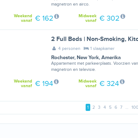
magnetron en airco.
Weekend
Midweek
€ 162
€ 302
vanaf
vanaf
2 Full Beds | Non-Smoking, Kit
4 personen
1 slaapkamer
Rochester
,
New York
,
Amerika
Appartement met parkeerplaats. Voorzien van k
magnetron en televisie.
Weekend
Midweek
€ 194
€ 324
vanaf
vanaf
1
2
3
4
5
6
7
…
10