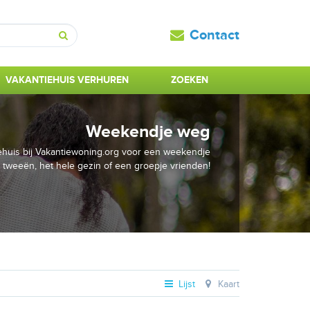
Contact
Zoeken
VAKANTIEHUIS VERHUREN
ZOEKEN
Weekendje weg
ehuis bij Vakantiewoning.org voor een weekendje
 tweeën, het hele gezin of een groepje vrienden!
Lijst
Kaart