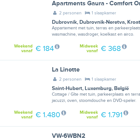
2 personen
1 slaapkamer
Dubrovnik
,
Dubrovnik-Neretva
,
Kroat
Appartement met tuin, terras en parkeerplaats
wasmachine, wasdroger, koelkast en airco.
Weekend
Midweek
€ 184
€ 368
vanaf
vanaf
La Linotte
2 personen
1 slaapkamer
Saint-Hubert
,
Luxemburg
,
België
Cottage / Gîte met tuin, parkeerplaats en ter
jacuzzi, oven, stoomdouche en DVD-speler.
Weekend
Midweek
€ 1.480
€ 1.791
vanaf
vanaf
VW-6WBN2