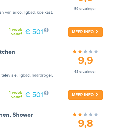
59 ervaringen
n van airco, ligbad, koelkast,
1 week
€ 501
MEER INFO
vanaf
itchen
9,9
48 ervaringen
elevisie, ligbad, haardroger,
1 week
€ 501
MEER INFO
vanaf
chen, Shower
9,8