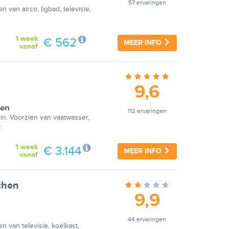
57 ervaringen
 van airco, ligbad, televisie,
1 week
€ 562
MEER INFO
vanaf
9,6
en
112 ervaringen
uin. Voorzien van vaatwasser,
.
1 week
€ 3.144
MEER INFO
vanaf
chen
9,9
44 ervaringen
n van televisie, koelkast,