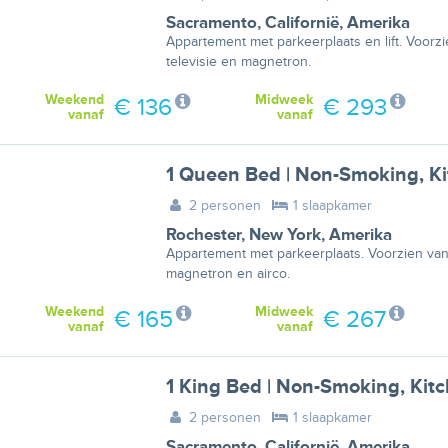
Sacramento
,
Californië
,
Amerika
Appartement met parkeerplaats en lift. Voorzie
televisie en magnetron.
Weekend
Midweek
€ 136
€ 293
vanaf
vanaf
1 Queen Bed | Non-Smoking, K
2 personen
1 slaapkamer
Rochester
,
New York
,
Amerika
Appartement met parkeerplaats. Voorzien van t
magnetron en airco.
Weekend
Midweek
€ 165
€ 267
vanaf
vanaf
1 King Bed | Non-Smoking, Kit
2 personen
1 slaapkamer
Sacramento
,
Californië
,
Amerika