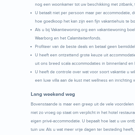
nog een woonkamer tot uw beschikking met zitbank, te
U betaalt niet per persoon maar per accommodatie, d
hoe goedkoop het kan zijn een fijn vakantiehuis te b
Als u bij Vakantiewoning.org een vakantiewoning boek
Waarborg en het Calamiteitenfonds.
Profiteer van de beste deals en betaal geen bemiddeli
U heeft een ontzettend grote keuze uit accommodaties
uit ons breed scala accommodaties in binnenland en 
U heeft de controle over wat voor soort vakantie u w
een luxe villa aan de kust met wellness en inrichtin
Lang weekend weg
Bovenstaande is maar een greep uit de vele voordelen v
niet zo vroeg op staat om verplicht in het hotel restaur
eigen privé-accommodatie. U bepaalt hoe laat u uw ontbi
tuin uw. Als u wat meer vrije dagen ter besteding heef