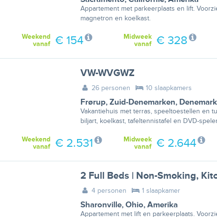
Appartement met parkeerplaats en lift. Voorzien
magnetron en koelkast.
Weekend
Midweek
€ 154
€ 328
vanaf
vanaf
VW-WVGWZ
26 personen
10 slaapkamers
Frørup
,
Zuid-Denemarken
,
Denemark
Vakantiehuis met terras, speeltoestellen en t
biljart, koelkast, tafeltennistafel en DVD-speler
Weekend
Midweek
€ 2.531
€ 2.644
vanaf
vanaf
2 Full Beds | Non-Smoking, Kit
4 personen
1 slaapkamer
Sharonville
,
Ohio
,
Amerika
Appartement met lift en parkeerplaats. Voorzie