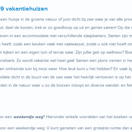
9 vakantiehuizen
en huisje in de groene natuur of juist dicht bij zee waar je van alle priva
it, deel de kosten, trek er zo goedkoop op uit en geniet samen! Op die
ven in een accommodatie met verschillende slaapkamers. Samen zijn ma
heeft, zoals een keuken vaak met vaatwasser, zodat u ook niet hoeft om t
en kijken en een eigen tuin of terras waar. Zijn jullie gek op wellness?
nebank. Zo wordt vakantie wel heel gaaf. Samen een plons nemen in het
eigen omheinde tuin bij mooi weer. Hoe leuk kunt u het hebben? En vaak
datie dicht in de buurt van de zee waar het heerlijk vertoeven is op he
den in de natuur waar u zo de bossen inloopt en diverse wandel- en fie
oor een
weekendje weg
? Hieronder enkele voordelen van het boeken va
t voor een weekendje weg. U kunt genieten van een grote(re) ruimte da