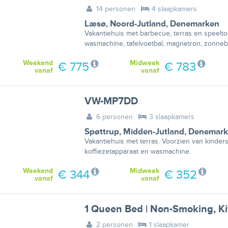
14 personen
4 slaapkamers
Læsø
,
Noord-Jutland
,
Denemarken
Vakantiehuis met barbecue, terras en speelto
wasmachine, tafelvoetbal, magnetron, zonneb
Weekend
Midweek
€ 775
€ 783
vanaf
vanaf
VW-MP7DD
6 personen
3 slaapkamers
Spøttrup
,
Midden-Jutland
,
Denemark
Vakantiehuis met terras. Voorzien van kinders
koffiezetapparaat en wasmachine.
Weekend
Midweek
€ 344
€ 352
vanaf
vanaf
1 Queen Bed | Non-Smoking, K
2 personen
1 slaapkamer