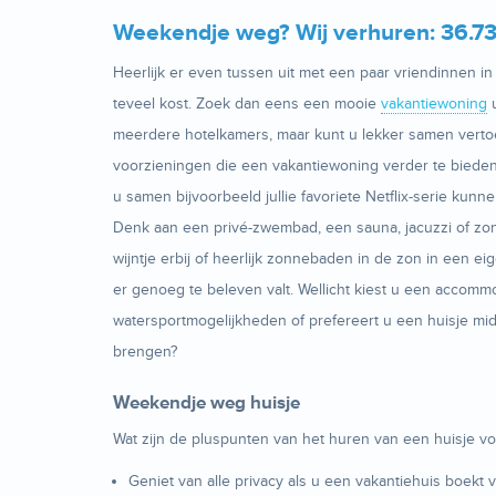
Weekendje weg? Wij verhuren: 36.73
Heerlijk er even tussen uit met een paar vriendinnen in e
teveel kost. Zoek dan eens een mooie
vakantiewoning
u
meerdere hotelkamers, maar kunt u lekker samen vertoe
voorzieningen die een vakantiewoning verder te bieden 
u samen bijvoorbeeld jullie favoriete Netflix-serie kunn
Denk aan een privé-zwembad, een sauna, jacuzzi of zon
wijntje erbij of heerlijk zonnebaden in de zon in een 
er genoeg te beleven valt. Wellicht kiest u een accommo
watersportmogelijkheden of prefereert u een huisje mid
brengen?
Weekendje weg huisje
Wat zijn de pluspunten van het huren van een huisje v
Geniet van alle privacy als u een vakantiehuis boek