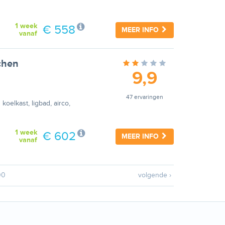
1 week
€ 558
MEER INFO
vanaf
chen
9,9
47 ervaringen
oelkast, ligbad, airco,
1 week
€ 602
MEER INFO
vanaf
00
volgende ›