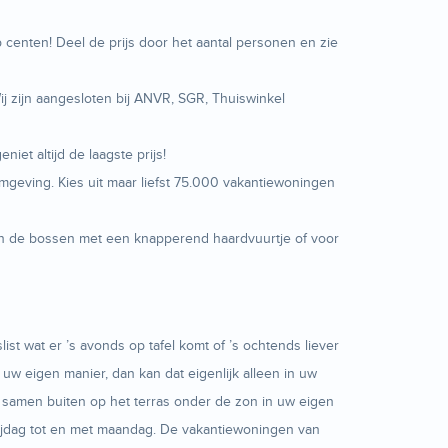
centen! Deel de prijs door het aantal personen en zie
ij zijn aangesloten bij ANVR, SGR, Thuiswinkel
et altijd de laagste prijs!
mgeving. Kies uit maar liefst 75.000 vakantiewoningen
t in de bossen met een knapperend haardvuurtje of voor
t wat er ’s avonds op tafel komt of ’s ochtends liever
p uw eigen manier, dan kan dat eigenlijk alleen in uw
of samen buiten op het terras onder de zon in uw eigen
rijdag tot en met maandag. De vakantiewoningen van