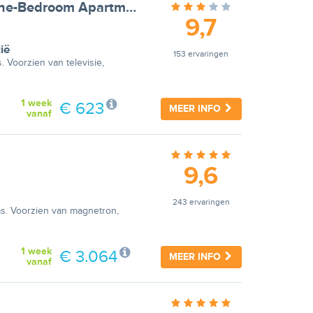
Apartments Gaura - Comfort One-Bedroom Apartment with Terrace
9,7
ië
153 ervaringen
. Voorzien van televisie,
1 week
€ 623
MEER INFO
vanaf
9,6
243 ervaringen
ras. Voorzien van magnetron,
1 week
€ 3.064
MEER INFO
vanaf