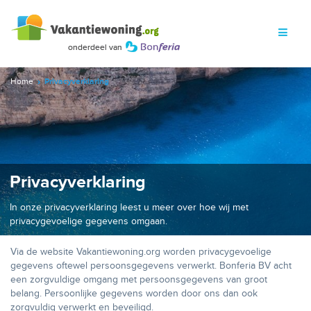
Home
Privacyverklaring
Privacyverklaring
In onze privacyverklaring leest u meer over hoe wij met
privacygevoelige gegevens omgaan.
Via de website Vakantiewoning.org worden privacygevoelige
gegevens oftewel persoonsgegevens verwerkt. Bonferia BV acht
een zorgvuldige omgang met persoonsgegevens van groot
belang. Persoonlijke gegevens worden door ons dan ook
zorgvuldig verwerkt en beveiligd.