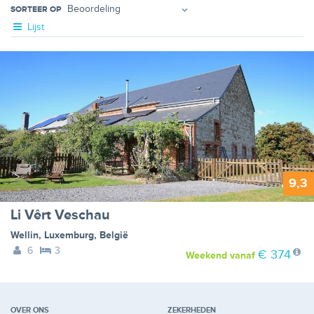
SORTEER OP
Lijst
9,3
Li Vêrt Veschau
Wellin
,
Luxemburg
,
België
6
3
€ 374
Weekend
vanaf
OVER ONS
ZEKERHEDEN