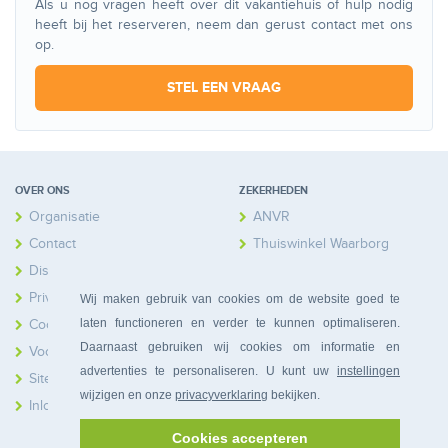
Als u nog vragen heeft over dit vakantiehuis of hulp nodig
heeft bij het reserveren, neem dan gerust contact met ons
op.
STEL EEN VRAAG
OVER ONS
ZEKERHEDEN
Organisatie
ANVR
Contact
Thuiswinkel Waarborg
Disclaimer
Calamiteitenfonds
Privacy
Wij maken gebruik van cookies om de website goed te
laten functioneren en verder te kunnen optimaliseren.
Cookies
Daarnaast gebruiken wij cookies om informatie en
Voorwaarden
advertenties te personaliseren. U kunt uw
instellingen
Sitemap
wijzigen en onze
privacyverklaring
bekijken.
Inloggen Huiseigenaren
Cookies accepteren