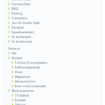
Tuinmeubilair
BBQ
Parking
Trampoline
Jeu de boules baan
Zandbak
Speeltoestellen
4x kinderbed
3x kinderstoel
Parterre:
Hal
Keuken
Fornuis (4 kookplaten)
Koffiezetapparaat
Oven
Magnetron
Afwasmachine
Koel-/vriescombinatie
Woon/eetkamer
TV (kabel)
Eettafel
Zithoek