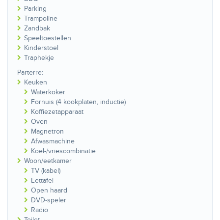
Parking
Trampoline
Zandbak
Speeltoestellen
Kinderstoel
Traphekje
Parterre:
Keuken
Waterkoker
Fornuis (4 kookplaten, inductie)
Koffiezetapparaat
Oven
Magnetron
Afwasmachine
Koel-/vriescombinatie
Woon/eetkamer
TV (kabel)
Eettafel
Open haard
DVD-speler
Radio
Toilet