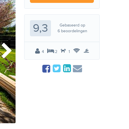
9,3
Gebaseerd op
6
beoordelingen
4
2
1
Ligging