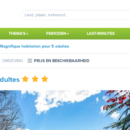
THEMA'S
PERIODEN
LAST-MINUTES
Magnifique habitation pour 5 adultes
OMGEVING
PRIJS EN BESCHIKBAARHEID
dultes