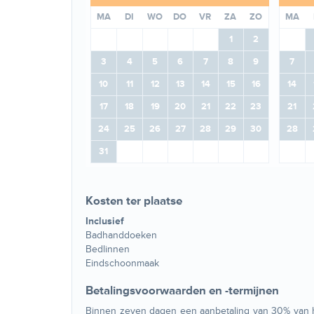
MA
DI
WO
DO
VR
ZA
ZO
MA
1
2
3
4
5
6
7
8
9
7
10
11
12
13
14
15
16
14
17
18
19
20
21
22
23
21
24
25
26
27
28
29
30
28
31
Kosten ter plaatse
Inclusief
Badhanddoeken
Bedlinnen
Eindschoonmaak
Betalingsvoorwaarden en -termijnen
Binnen zeven dagen een aanbetaling van 30% van he