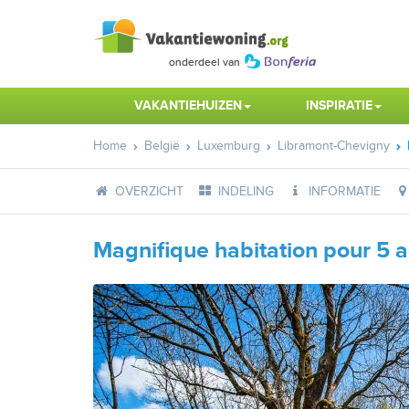
VAKANTIEHUIZEN
INSPIRATIE
Home
België
Luxemburg
Libramont-Chevigny
OVERZICHT
INDELING
INFORMATIE
Magnifique habitation pour 5 a