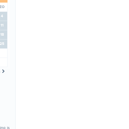
ZO
4
11
18
25
n
ing is