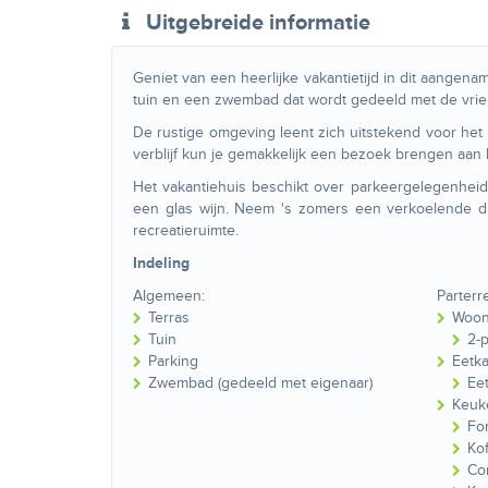
Uitgebreide informatie
Geniet van een heerlijke vakantietijd in dit aangena
tuin en een zwembad dat wordt gedeeld met de vrien
De rustige omgeving leent zich uitstekend voor het 
verblijf kun je gemakkelijk een bezoek brengen aan 
Het vakantiehuis beschikt over parkeergelegenhei
een glas wijn. Neem 's zomers een verkoelende du
recreatieruimte.
Indeling
Algemeen:
Parterr
Terras
Woon
Tuin
2-
Parking
Eetk
Zwembad (gedeeld met eigenaar)
Eet
Keuk
Fo
Ko
Co