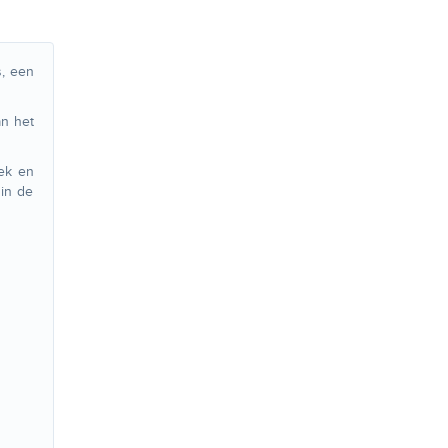
s, een
an het
oek en
 in de