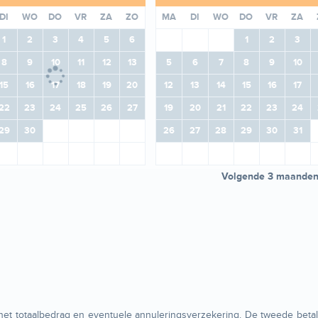
DI
WO
DO
VR
ZA
ZO
MA
DI
WO
DO
VR
ZA
1
2
3
4
5
6
1
2
3
8
9
10
11
12
13
5
6
7
8
9
10
15
16
17
18
19
20
12
13
14
15
16
17
22
23
24
25
26
27
19
20
21
22
23
24
29
30
26
27
28
29
30
31
Volgende 3 maande
t totaalbedrag en eventuele annuleringsverzekering. De tweede betal