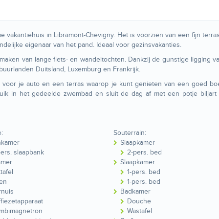
me vakantiehuis in Libramont-Chevigny. Het is voorzien van een fijn terra
delijke eigenaar van het pand. Ideaal voor gezinsvakanties.
maken van lange fiets- en wandeltochten. Dankzij de gunstige ligging v
buurlanden Duitsland, Luxemburg en Frankrijk.
d voor je auto en een terras waarop je kunt genieten van een goed b
ik in het gedeelde zwembad en sluit de dag af met een potje biljart
e:
Souterrain:
kamer
Slaapkamer
pers. slaapbank
2-pers. bed
amer
Slaapkamer
tafel
1-pers. bed
en
1-pers. bed
rnuis
Badkamer
ffiezetapparaat
Douche
mbimagnetron
Wastafel