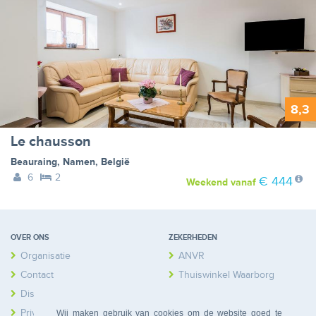
8,3
Le chausson
Beauraing
,
Namen
,
België
6
2
€ 444
Weekend
vanaf
OVER ONS
ZEKERHEDEN
Organisatie
ANVR
Contact
Thuiswinkel Waarborg
Disclaimer
Calamiteitenfonds
Privacy
Wij maken gebruik van cookies om de website goed te