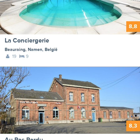
8,8
La Conciergerie
Beauraing
,
Namen
,
België
19
9
8,3