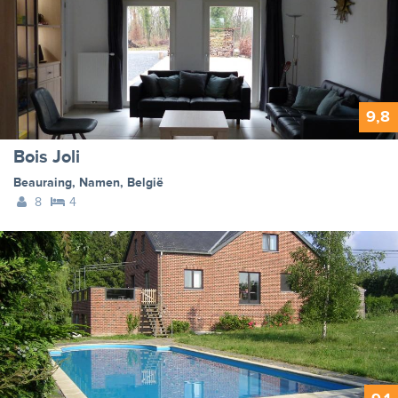
9,8
Bois Joli
Beauraing
,
Namen
,
België
8
4