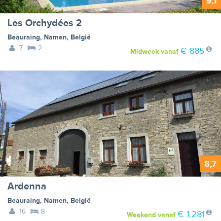
9,1
Les Orchydées 2
Beauraing
,
Namen
,
België
7
2
€ 885
Midweek
vanaf
8,7
Ardenna
Beauraing
,
Namen
,
België
16
8
€ 1.281
Weekend
vanaf