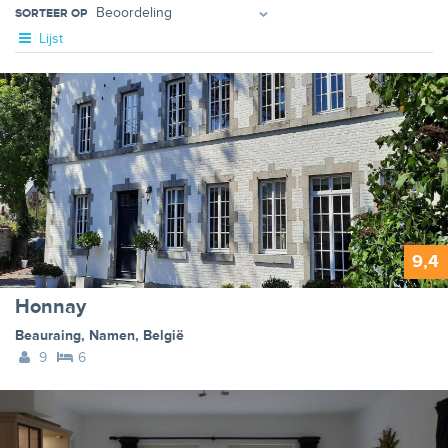
SORTEER OP
Lijst
9,4
Honnay
Beauraing
,
Namen
,
België
9
6