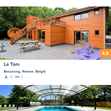
8,8
Le Tom
Beauraing
,
Namen
,
België
12
5