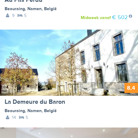
Au Pas Perdu
Beauraing
,
Namen
,
België
9
5
€ 502
Midweek
vanaf
8,4
La Demeure du Baron
Beauraing
,
Namen
,
België
14
5