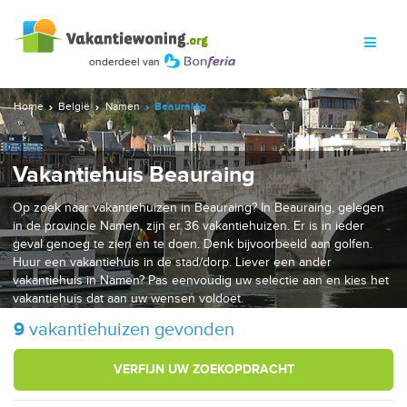
Home
België
Namen
Beauraing
Vakantiehuis Beauraing
Op zoek naar vakantiehuizen in Beauraing? In Beauraing, gelegen
in de provincie Namen, zijn er 36 vakantiehuizen. Er is in ieder
geval genoeg te zien en te doen. Denk bijvoorbeeld aan golfen.
Huur een vakantiehuis in de stad/dorp. Liever een ander
vakantiehuis in Namen? Pas eenvoudig uw selectie aan en kies het
vakantiehuis dat aan uw wensen voldoet.
9
vakantiehuizen gevonden
VERFIJN UW ZOEKOPDRACHT