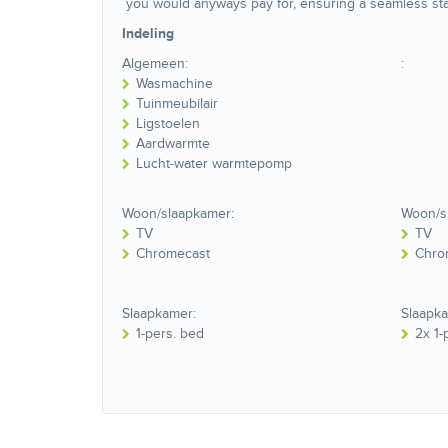
you would anyways pay for, ensuring a seamless st
Indeling
Algemeen:
:
Wasmachine
Tuinmeubilair
Ligstoelen
Aardwarmte
Lucht-water warmtepomp
Woon/slaapkamer:
Woon/s
TV
TV
Chromecast
Chro
Slaapkamer:
Slaapk
1-pers. bed
2x 1-