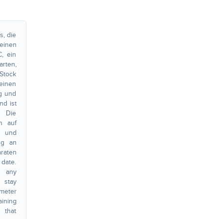
, die
einen
, ein
rten,
 Stock
einen
g und
nd ist
. Die
n auf
n und
ng an
raten
date.
any
 stay
meter
ing
 that