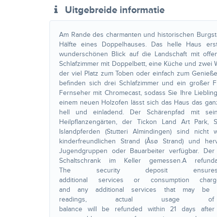
Uitgebreide informatie
Am Rande des charmanten und historischen Burgstä
Hälfte eines Doppelhauses. Das helle Haus erst
wunderschönen Blick auf die Landschaft mit off
Schlafzimmer mit Doppelbett, eine Küche und zwei
der viel Platz zum Toben oder einfach zum Genieß
befinden sich drei Schlafzimmer und ein großer 
Fernseher mit Chromecast, sodass Sie Ihre Liebli
einem neuen Holzofen lässt sich das Haus das ganze
hell und einladend. Der Schärenpfad mit sei
Heilpflanzengärten, der Tickon Land Art Park, 
Islandpferden (Stutteri Almindingen) sind nich
kinderfreundlichen Strand (Åsø Strand) und he
Jugendgruppen oder Bauarbeiter verfügbar. Der
Schaltschrank im Keller gemessen.A refun
The security deposit en
additional services or consumption char
and any additional services that may be 
readings, actual usage 
balance will be refunded within 21 days after