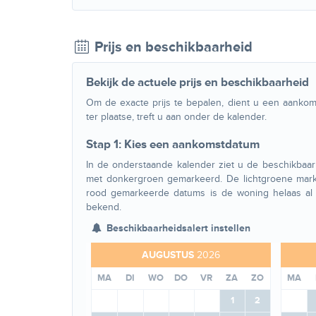
Prijs en beschikbaarheid
Bekijk de actuele prijs en beschikbaarheid
Om de exacte prijs te bepalen, dient u een aankoms
ter plaatse, treft u aan onder de kalender.
Stap 1: Kies een aankomstdatum
In de onderstaande kalender ziet u de beschikba
met donkergroen gemarkeerd. De lichtgroene mark
rood gemarkeerde datums is de woning helaas al 
bekend.
Beschikbaarheidsalert instellen
AUGUSTUS
2026
MA
DI
WO
DO
VR
ZA
ZO
MA
1
2