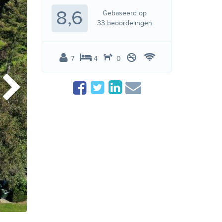
8,6
Gebaseerd op
33
beoordelingen
7
4
0
Buiten