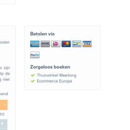
Betalen via
kosten
Zorgeloos boeken
 zijn
Op de
Thuiswinkel Waarborg
 niet
Ecommerce Europe
kend
>
ZO
4