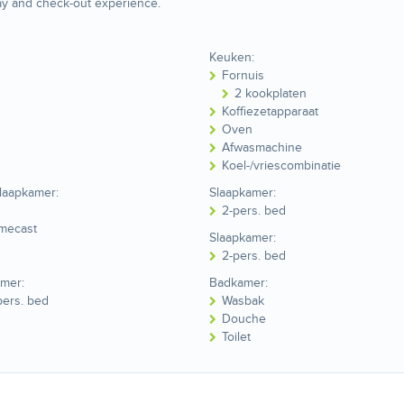
ay and check-out experience.
Keuken:
Fornuis
2 kookplaten
Koffiezetapparaat
Oven
Afwasmachine
Koel-/vriescombinatie
laapkamer:
Slaapkamer:
2-pers. bed
mecast
Slaapkamer:
2-pers. bed
amer:
Badkamer:
pers. bed
Wasbak
Douche
Toilet