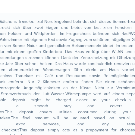
dtchens Tranekær auf Nordlangeland befindet sich dieses Sommerhaus
reckt sich über zwei Etagen und bietet von fast allen Fenstern 
enen Feldern und Wildpferden. Im Erdgeschoss befinden sich Bad/WC
 Wohnzimmer mit eigenem Bad sowie Zugang zum schönen, hügeligen Ga
en von Sonne, Natur und gemütlichen Beisammensein bietet. Im ersten
Flur mit einem großen Kinderbett. Das Haus verfügt über WLAN und 
ngssendungen streamen können. Dank der Zentralheizung mit Ölheizun
 Jahr über schnell heizen. Das Haus wurde kontinuierlich renoviert u
nen abenteuerlichen Wanderwegen führt direkt am Haus vorbei
Schloss Tranekær mit Café und Restaurant sowie Reitmöglichkeite
t weit entfernt. Nur 2 Kilometer entfernt finden Sie einen schöne
rvorragende Angelmöglichkeiten an der Küste. Nicht zur Vermietu
 Stromverbrauch der Luft-Wasser-Wärmepumpe wird auf einem sepa
dable deposit might be charged closer to your check-in 
sures a smooth stay and covers 
ges.This deposit covers utilities consumed during your
taken.The final amount will be adjusted based on actual 
of extra services, and any remain
 checkout.This deposit simply acts as a prepayment for charges