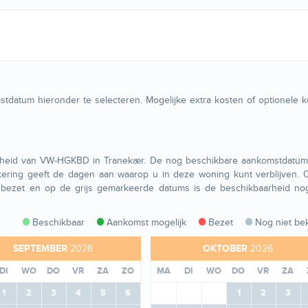
tdatum hieronder te selecteren. Mogelijke extra kosten of optionele 
arheid van VW-HGKBD in Tranekær. De nog beschikbare aankomstdatums
ering geeft de dagen aan waarop u in deze woning kunt verblijven. 
bezet en op de grijs gemarkeerde datums is de beschikbaarheid nog
Beschikbaar
Aankomst mogelijk
Bezet
Nog niet be
SEPTEMBER
2026
OKTOBER
2026
DI
WO
DO
VR
ZA
ZO
MA
DI
WO
DO
VR
ZA
1
2
3
4
5
6
1
2
3