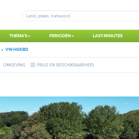
THEMA'S
PERIODEN
LAST-MINUTES
VW-HGKBD
OMGEVING
PRIJS EN BESCHIKBAARHEID