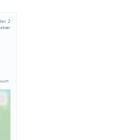
dan 2
anekær
uurt