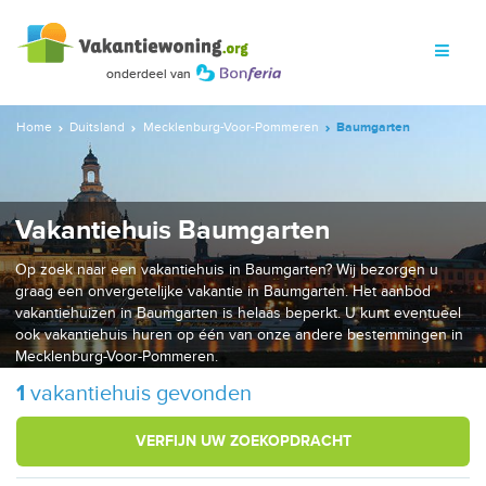
Home
Duitsland
Mecklenburg-Voor-Pommeren
Baumgarten
Vakantiehuis Baumgarten
Op zoek naar een vakantiehuis in Baumgarten? Wij bezorgen u
graag een onvergetelijke vakantie in Baumgarten. Het aanbod
vakantiehuizen in Baumgarten is helaas beperkt. U kunt eventueel
ook vakantiehuis huren op één van onze andere bestemmingen in
Mecklenburg-Voor-Pommeren.
1
vakantiehuis gevonden
VERFIJN UW ZOEKOPDRACHT