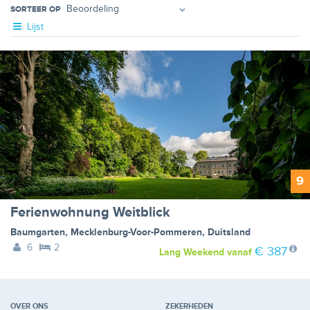
SORTEER OP
Lijst
9
Ferienwohnung Weitblick
Baumgarten
,
Mecklenburg-Voor-Pommeren
,
Duitsland
6
2
€ 387
Lang Weekend
vanaf
OVER ONS
ZEKERHEDEN