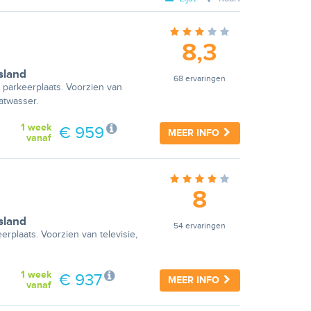
8,3
sland
68 ervaringen
 parkeerplaats. Voorzien van
aatwasser.
1 week
€ 959
MEER INFO
vanaf
8
sland
54 ervaringen
rplaats. Voorzien van televisie,
1 week
€ 937
MEER INFO
vanaf