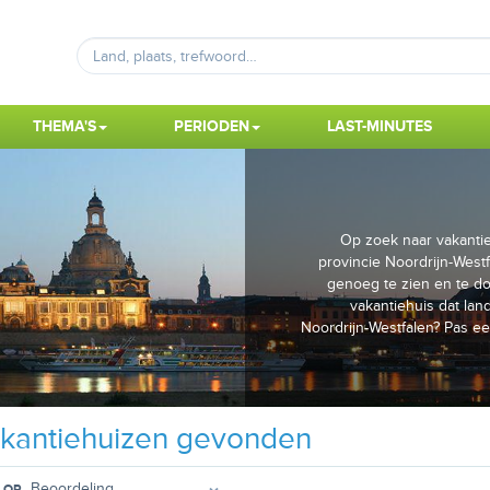
THEMA'S
PERIODEN
LAST-MINUTES
Op zoek naar vakantie
provincie Noordrijn-Westfa
genoeg te zien en te do
vakantiehuis dat land
Noordrijn-Westfalen? Pas ee
kantiehuizen gevonden
 OP