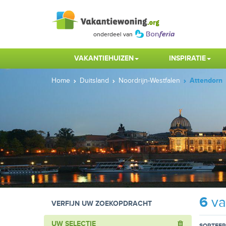
VAKANTIEHUIZEN
INSPIRATIE
Home
Duitsland
Noordrijn-Westfalen
Attendorn
6
va
VERFIJN UW ZOEKOPDRACHT
UW SELECTIE
SORTEER