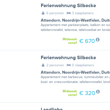
Ferienwohnung Silbecke
6 personen
3 slaapkamers
Attendorn
,
Noordrijn-Westfalen
,
Duit
Appartement met parkeerplaats, balkon en tu
tafeltennistafel, televisie, tafelvoetbal en kind
Midweek
€ 670
vanaf
Ferienwohnung Silbecke
2 personen
0 slaapkamers
Attendorn
,
Noordrijn-Westfalen
,
Duit
Appartement met barbecue, tuinmeubilair en 
koel- en vriescombinatie, tafeltennistafel, kind
Midweek
€ 320
vanaf
Landliebe