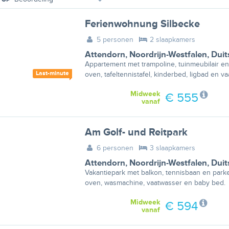
Ferienwohnung Silbecke
5 personen
2 slaapkamers
Attendorn
,
Noordrijn-Westfalen
,
Duit
Appartement met trampoline, tuinmeubilair en
Last-minute
oven, tafeltennistafel, kinderbed, ligbad en v
Midweek
€ 555
vanaf
Am Golf- und Reitpark
6 personen
3 slaapkamers
Attendorn
,
Noordrijn-Westfalen
,
Duit
Vakantiepark met balkon, tennisbaan en parkee
oven, wasmachine, vaatwasser en baby bed.
Midweek
€ 594
vanaf