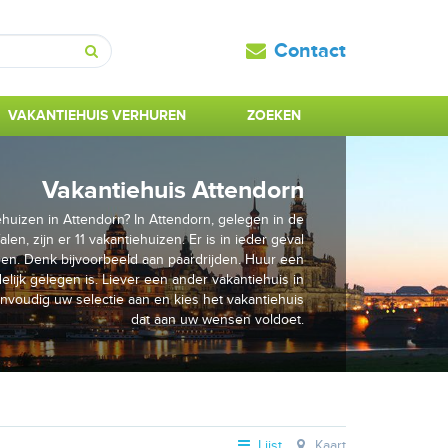
Contact
Zoeken
VAKANTIEHUIS VERHUREN
ZOEKEN
Vakantiehuis Attendorn
huizen in Attendorn? In Attendorn, gelegen in de
len, zijn er 11 vakantiehuizen. Er is in ieder geval
en. Denk bijvoorbeeld aan paardrijden. Huur een
elijk gelegen is. Liever een ander vakantiehuis in
nvoudig uw selectie aan en kies het vakantiehuis
dat aan uw wensen voldoet.
Lijst
Kaart