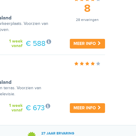
8
sland
28 ervaringen
rkeerplaats. Voorzien van
 oven.
1 week
€ 588
MEER INFO
vanaf
sland
n terras. Voorzien van
elevisie.
1 week
€ 673
MEER INFO
vanaf
27 JAAR ERVARING