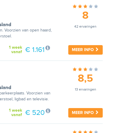
8
sland
42 ervaringen
in. Voorzien van open haard,
erstoel.
1 week
€ 1.161
MEER INFO
vanaf
8,5
sland
13 ervaringen
parkeerplaats. Voorzien van
erstoel, ligbad en televisie.
1 week
€ 520
MEER INFO
vanaf