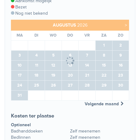
Aankomst mogelijk
Bezet
Nog niet bekend
AUGUSTUS
2026
>
MA
DI
WO
DO
VR
ZA
ZO
1
2
3
4
5
6
7
8
9
10
11
12
13
14
15
16
17
18
19
20
21
22
23
24
25
26
27
28
29
30
31
Volgende maand
Kosten ter plaatse
Optioneel
Badhanddoeken
Zelf meenemen
Bedlinnen
Zelf meenemen