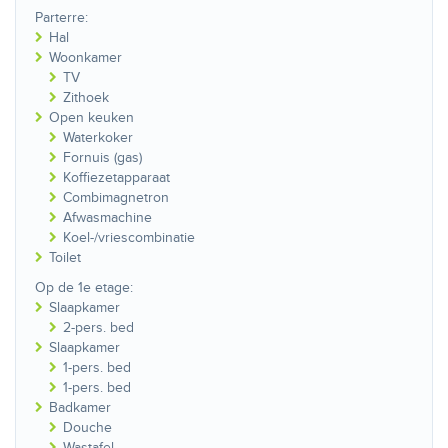
Parterre:
Hal
Woonkamer
TV
Zithoek
Open keuken
Waterkoker
Fornuis (gas)
Koffiezetapparaat
Combimagnetron
Afwasmachine
Koel-/vriescombinatie
Toilet
Op de 1e etage:
Slaapkamer
2-pers. bed
Slaapkamer
1-pers. bed
1-pers. bed
Badkamer
Douche
Wastafel