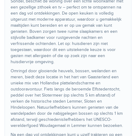
Sondel, beschikt de woning over een lichte woonkamer met
een gezellige zithoek en tv – perfect om te ontspannen na
een dag vol ontdekkingen. De open keuken is volledig
uitgerust met moderne apparatuur, waardoor u gemakkelijk
maaltijden kunt bereiden en er op uw gemak van kunt
genieten. Boven zorgen twee ruime slaapkamers en een
stijlvolle badkamer voor rustgevende nachten en
verfrissende ochtenden. Let op: huisdieren zijn niet
toegestaan, waardoor dit een uitstekende keuze is voor
gasten met allergieën of die op zoek zijn naar een
huisdiervrije omgeving.
Omringd door glooiende heuvels, bossen, weilanden en
meren, biedt deze locatie in het hart van Gaasterland een
unieke mix van Hollandse plattelandscharme en
outdooravontuur. Fiets langs de beroemde Elfstedentocht,
peddel over het Slotermeer (op slechts 5 km afstand) of
verken de historische steden Lemmer, Sloten en
Hindeloopen. Natuurliefhebbers kunnen genieten van de
wandelpaden door de nabijgelegen bossen op slechts 1 km
afstand, terwijl geschiedenisliefhebbers het UNESCO-
werelderfgoed Woudagemaal in Lemmer kunnen bezoeken.
Na een dag vol ontdekkingen kunt u uzelf trakteren op een