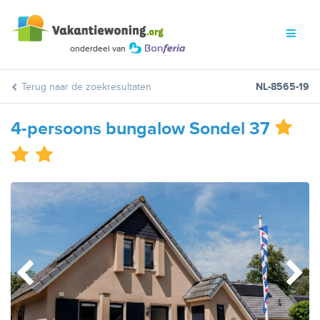
Terug naar de zoekresultaten
NL-8565-19
4-persoons bungalow Sondel 37