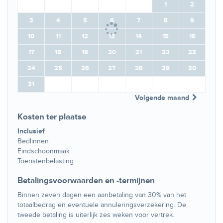
1
2
3
4
5
6
7
8
9
10
11
12
13
14
15
16
17
18
19
20
21
22
23
24
25
26
27
28
29
30
31
Volgende maand
Kosten ter plaatse
Inclusief
Bedlinnen
Eindschoonmaak
Toeristenbelasting
Betalingsvoorwaarden en -termijnen
Binnen zeven dagen een aanbetaling van 30% van het
totaalbedrag en eventuele annuleringsverzekering. De
tweede betaling is uiterlijk zes weken voor vertrek.