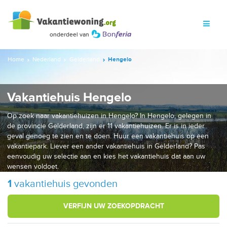
Home
Nederland
Gelderland
Hengelo
Vakantiehuis Hengelo
Op zoek naar vakantiehuizen in Hengelo? In Hengelo, gelegen in
de provincie Gelderland, zijn er 11 vakantiehuizen. Er is in ieder
geval genoeg te zien en te doen. Huur een vakantiehuis op een
vakantiepark. Liever een ander vakantiehuis in Gelderland? Pas
eenvoudig uw selectie aan en kies het vakantiehuis dat aan uw
wensen voldoet.
1
vakantiehuis gevonden
VERFIJN UW ZOEKOPDRACHT