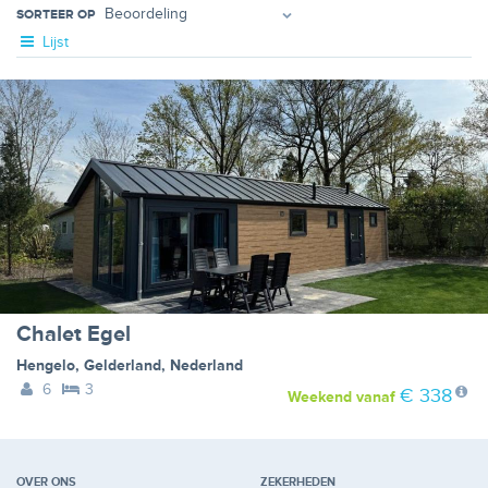
SORTEER OP
Lijst
Chalet Egel
Hengelo
,
Gelderland
,
Nederland
6
3
€ 338
Weekend
vanaf
OVER ONS
ZEKERHEDEN