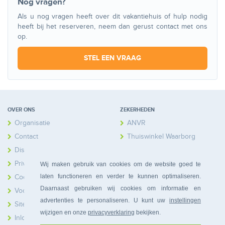
Nog vragen?
Als u nog vragen heeft over dit vakantiehuis of hulp nodig
heeft bij het reserveren, neem dan gerust contact met ons
op.
STEL EEN VRAAG
OVER ONS
ZEKERHEDEN
Organisatie
ANVR
Contact
Thuiswinkel Waarborg
Disclaimer
Calamiteitenfonds
Privacy
Wij maken gebruik van cookies om de website goed te
laten functioneren en verder te kunnen optimaliseren.
Cookies
Daarnaast gebruiken wij cookies om informatie en
Voorwaarden
advertenties te personaliseren. U kunt uw
instellingen
Sitemap
wijzigen en onze
privacyverklaring
bekijken.
Inloggen Huiseigenaren