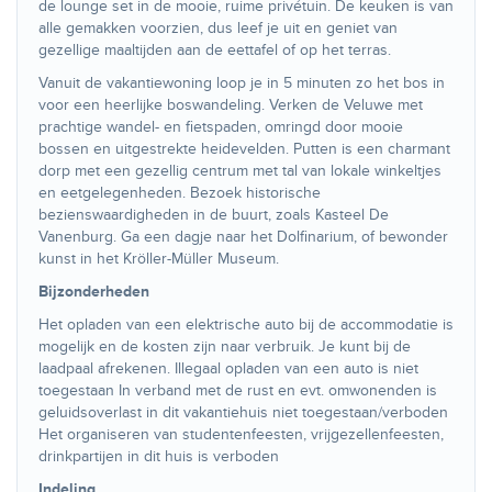
de lounge set in de mooie, ruime privétuin. De keuken is van
alle gemakken voorzien, dus leef je uit en geniet van
gezellige maaltijden aan de eettafel of op het terras.
Vanuit de vakantiewoning loop je in 5 minuten zo het bos in
voor een heerlijke boswandeling. Verken de Veluwe met
prachtige wandel- en fietspaden, omringd door mooie
bossen en uitgestrekte heidevelden. Putten is een charmant
dorp met een gezellig centrum met tal van lokale winkeltjes
en eetgelegenheden. Bezoek historische
bezienswaardigheden in de buurt, zoals Kasteel De
Vanenburg. Ga een dagje naar het Dolfinarium, of bewonder
kunst in het Kröller-Müller Museum.
Bijzonderheden
Het opladen van een elektrische auto bij de accommodatie is
mogelijk en de kosten zijn naar verbruik. Je kunt bij de
laadpaal afrekenen. Illegaal opladen van een auto is niet
toegestaan In verband met de rust en evt. omwonenden is
geluidsoverlast in dit vakantiehuis niet toegestaan/verboden
Het organiseren van studentenfeesten, vrijgezellenfeesten,
drinkpartijen in dit huis is verboden
Indeling