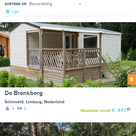
SORTEER OP
Lijst
8
De Brenkberg
Schinveld
,
Limburg
,
Nederland
4
2
€ 447
Weekend
vanaf