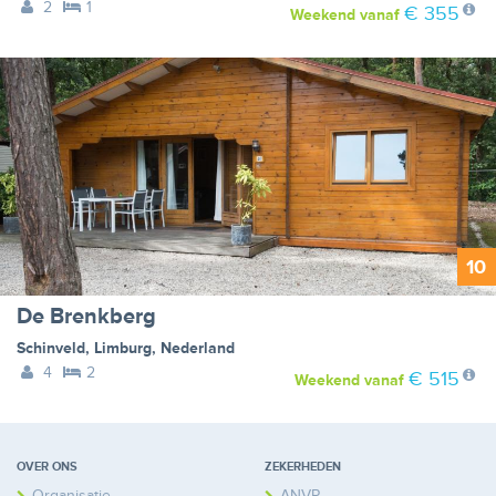
2
1
€ 355
Weekend
vanaf
10
De Brenkberg
Schinveld
,
Limburg
,
Nederland
4
2
€ 515
Weekend
vanaf
OVER ONS
ZEKERHEDEN
Organisatie
ANVR