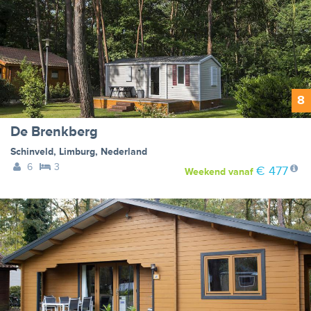
8
De Brenkberg
Schinveld
,
Limburg
,
Nederland
6
3
€ 477
Weekend
vanaf