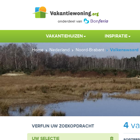
VAKANTIEHUIZEN
INSPIRATIE
Home
Nederland
Noord-Brabant
Valkenswaard
4
va
VERFIJN UW ZOEKOPDRACHT
UW SELECTIE
SORTEER