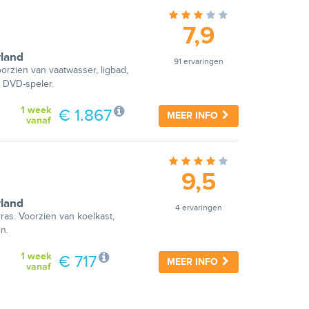
7,9
land
91 ervaringen
oorzien van vaatwasser, ligbad,
 DVD-speler.
1 week
€ 1.867
MEER INFO
vanaf
9,5
land
4 ervaringen
ras. Voorzien van koelkast,
n.
1 week
€ 717
MEER INFO
vanaf