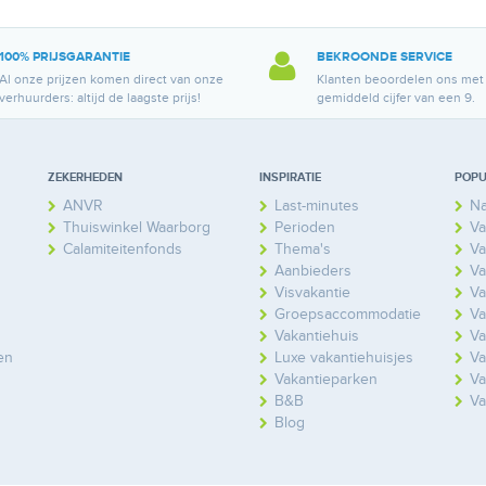
100% PRIJSGARANTIE
BEKROONDE SERVICE
Al onze prijzen komen direct van onze
Klanten beoordelen ons met
verhuurders: altijd de laagste prijs!
gemiddeld cijfer van een 9.
ZEKERHEDEN
INSPIRATIE
POPU
ANVR
Last-minutes
Na
Thuiswinkel Waarborg
Perioden
Va
Calamiteitenfonds
Thema's
Va
Aanbieders
Va
Visvakantie
Va
Groepsaccommodatie
Va
Vakantiehuis
Va
en
Luxe vakantiehuisjes
Va
Vakantieparken
Va
B&B
Va
Blog