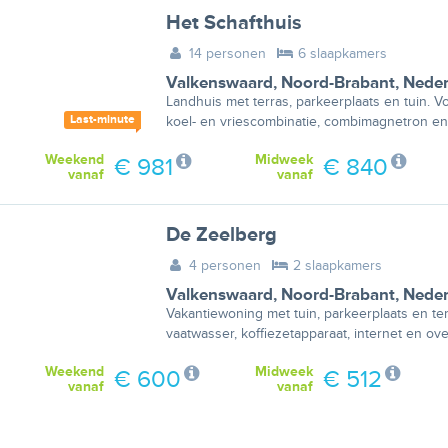
Het Schafthuis
14 personen
6 slaapkamers
Valkenswaard
,
Noord-Brabant
,
Neder
Landhuis met terras, parkeerplaats en tuin. V
Last-minute
koel- en vriescombinatie, combimagnetron en
Weekend
Midweek
€ 981
€ 840
vanaf
vanaf
De Zeelberg
4 personen
2 slaapkamers
Valkenswaard
,
Noord-Brabant
,
Neder
Vakantiewoning met tuin, parkeerplaats en ter
vaatwasser, koffiezetapparaat, internet en ove
Weekend
Midweek
€ 600
€ 512
vanaf
vanaf