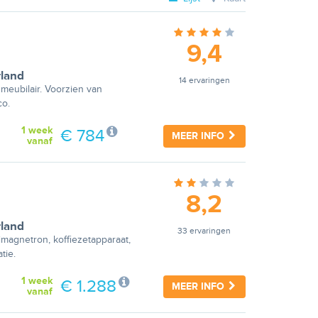
9,4
land
14 ervaringen
nmeubilair. Voorzien van
co.
1 week
€ 784
MEER INFO
vanaf
8,2
land
33 ervaringen
magnetron, koffiezetapparaat,
tie.
1 week
€ 1.288
MEER INFO
vanaf