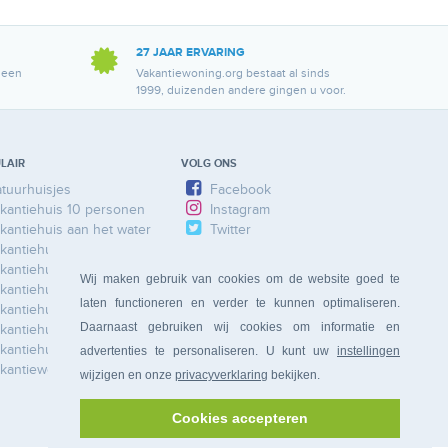
27 JAAR ERVARING
 een
Vakantiewoning.org bestaat al sinds
1999, duizenden andere gingen u voor.
LAIR
VOLG ONS
tuurhuisjes
Facebook
kantiehuis 10 personen
Instagram
kantiehuis aan het water
Twitter
kantiehuis Ardennen
kantiehuis Duitsland
Wij maken gebruik van cookies om de website goed te
kantiehuis Frankrijk
laten functioneren en verder te kunnen optimaliseren.
kantiehuis Limburg
Daarnaast gebruiken wij cookies om informatie en
kantiehuis Nederland
kantiehuis Spanje
advertenties te personaliseren. U kunt uw
instellingen
kantiewoning
wijzigen en onze
privacyverklaring
bekijken.
Cookies accepteren