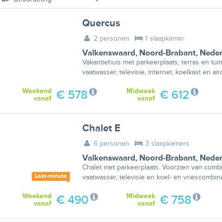
Quercus
2 personen
1 slaapkamer
Valkenswaard
,
Noord-Brabant
,
Neder
Vakantiehuis met parkeerplaats, terras en tui
vaatwasser, televisie, internet, koelkast en air
Weekend
Midweek
€ 578
€ 612
vanaf
vanaf
Chalet E
6 personen
3 slaapkamers
Valkenswaard
,
Noord-Brabant
,
Neder
Chalet met parkeerplaats. Voorzien van combi
Last-minute
vaatwasser, televisie en koel- en vriescombina
Weekend
Midweek
€ 490
€ 758
vanaf
vanaf