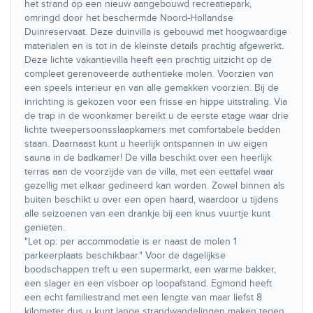
het strand op een nieuw aangebouwd recreatiepark,
omringd door het beschermde Noord-Hollandse
Duinreservaat. Deze duinvilla is gebouwd met hoogwaardige
materialen en is tot in de kleinste details prachtig afgewerkt.
Deze lichte vakantievilla heeft een prachtig uitzicht op de
compleet gerenoveerde authentieke molen. Voorzien van
een speels interieur en van alle gemakken voorzien. Bij de
inrichting is gekozen voor een frisse en hippe uitstraling. Via
de trap in de woonkamer bereikt u de eerste etage waar drie
lichte tweepersoonsslaapkamers met comfortabele bedden
staan. Daarnaast kunt u heerlijk ontspannen in uw eigen
sauna in de badkamer! De villa beschikt over een heerlijk
terras aan de voorzijde van de villa, met een eettafel waar
gezellig met elkaar gedineerd kan worden. Zowel binnen als
buiten beschikt u over een open haard, waardoor u tijdens
alle seizoenen van een drankje bij een knus vuurtje kunt
genieten.
"Let op: per accommodatie is er naast de molen 1
parkeerplaats beschikbaar." Voor de dagelijkse
boodschappen treft u een supermarkt, een warme bakker,
een slager en een visboer op loopafstand. Egmond heeft
een echt familiestrand met een lengte van maar liefst 8
kilometer dus u kunt lange strandwandelingen maken tegen