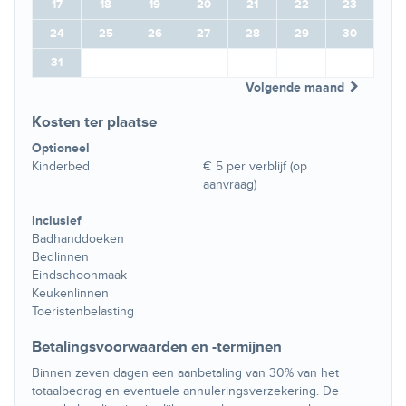
17
18
19
20
21
22
23
24
25
26
27
28
29
30
31
Volgende maand
Kosten ter plaatse
Optioneel
Kinderbed
€ 5 per verblijf (op
aanvraag)
Inclusief
Badhanddoeken
Bedlinnen
Eindschoonmaak
Keukenlinnen
Toeristenbelasting
Betalingsvoorwaarden en -termijnen
Binnen zeven dagen een aanbetaling van 30% van het
totaalbedrag en eventuele annuleringsverzekering. De