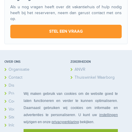
Als u nog vragen heeft over dit vakantiehuis of hulp nodig
heeft bij het reserveren, neem dan gerust contact met ons
op.
STEL EEN VRAAG
OVER ONS
ZEKERHEDEN
Organisatie
ANVR
Contact
Thuiswinkel Waarborg
Disclaimer
Calamiteitenfonds
Privacy
Wij maken gebruik van cookies om de website goed te
laten functioneren en verder te kunnen optimaliseren.
Cookies
Daarnaast gebruiken wij cookies om informatie en
Voorwaarden
advertenties te personaliseren. U kunt uw
instellingen
Sitemap
wijzigen en onze
privacyverklaring
bekijken.
Inloggen Huiseigenaren