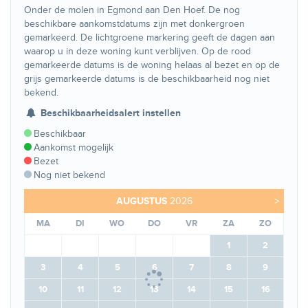
Onder de molen in Egmond aan Den Hoef. De nog
beschikbare aankomstdatums zijn met donkergroen
gemarkeerd. De lichtgroene markering geeft de dagen aan
waarop u in deze woning kunt verblijven. Op de rood
gemarkeerde datums is de woning helaas al bezet en op de
grijs gemarkeerde datums is de beschikbaarheid nog niet
bekend.
Beschikbaarheidsalert instellen
Beschikbaar
Aankomst mogelijk
Bezet
Nog niet bekend
AUGUSTUS
2026
>
MA
DI
WO
DO
VR
ZA
ZO
1
2
3
4
5
6
7
8
9
10
11
12
13
14
15
16