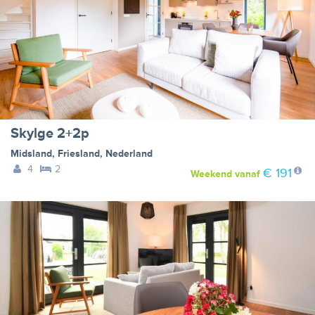
Skylge 2+2p
Midsland
,
Friesland
,
Nederland
4
2
€ 191
Weekend
vanaf