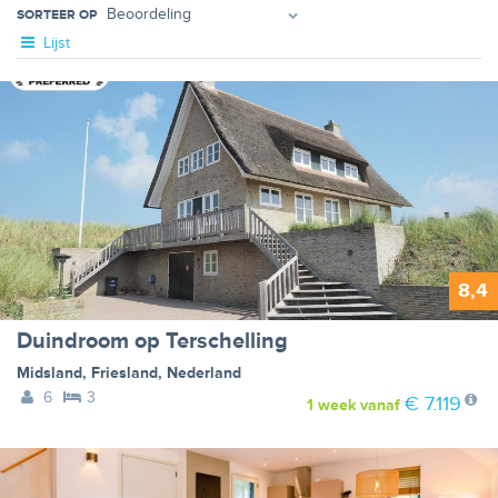
SORTEER OP
Lijst
8,4
Duindroom op Terschelling
Midsland
,
Friesland
,
Nederland
6
3
€ 7.119
1 week
vanaf