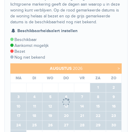
lichtgroene markering geeft de dagen aan waarop u in deze
woning kunt verblijven. Op de rood gemarkeerde datums is
de woning helaas al bezet en op de grijs gemarkeerde
datums is de beschikbaarheid nog niet bekend.
Beschikbaarheidsalert instellen
Beschikbaar
Aankomst mogelijk
Bezet
Nog niet bekend
AUGUSTUS
2026
>
MA
DI
WO
DO
VR
ZA
ZO
1
2
3
4
5
6
7
8
9
10
11
12
13
14
15
16
17
18
19
20
21
22
23
24
25
26
27
28
29
30