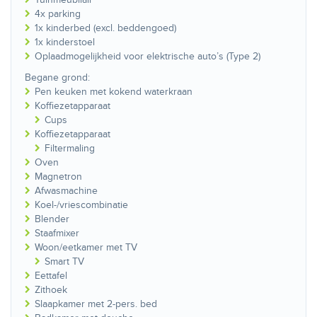
4x parking
1x kinderbed (excl. beddengoed)
1x kinderstoel
Oplaadmogelijkheid voor elektrische auto’s (Type 2)
Begane grond:
Pen keuken met kokend waterkraan
Koffiezetapparaat
Cups
Koffiezetapparaat
Filtermaling
Oven
Magnetron
Afwasmachine
Koel-/vriescombinatie
Blender
Staafmixer
Woon/eetkamer met TV
Smart TV
Eettafel
Zithoek
Slaapkamer met 2-pers. bed