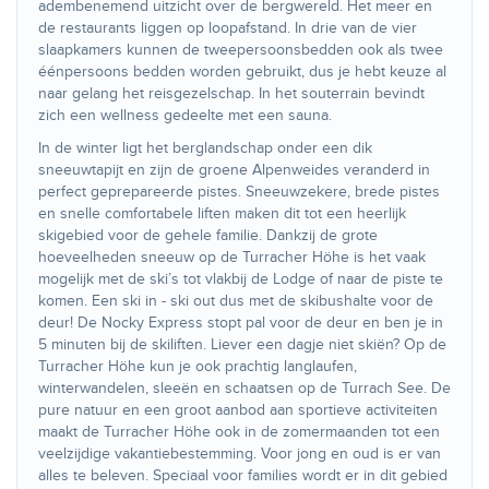
adembenemend uitzicht over de bergwereld. Het meer en
de restaurants liggen op loopafstand. In drie van de vier
slaapkamers kunnen de tweepersoonsbedden ook als twee
éénpersoons bedden worden gebruikt, dus je hebt keuze al
naar gelang het reisgezelschap. In het souterrain bevindt
zich een wellness gedeelte met een sauna.
In de winter ligt het berglandschap onder een dik
sneeuwtapijt en zijn de groene Alpenweides veranderd in
perfect geprepareerde pistes. Sneeuwzekere, brede pistes
en snelle comfortabele liften maken dit tot een heerlijk
skigebied voor de gehele familie. Dankzij de grote
hoeveelheden sneeuw op de Turracher Höhe is het vaak
mogelijk met de ski’s tot vlakbij de Lodge of naar de piste te
komen. Een ski in - ski out dus met de skibushalte voor de
deur! De Nocky Express stopt pal voor de deur en ben je in
5 minuten bij de skiliften. Liever een dagje niet skiën? Op de
Turracher Höhe kun je ook prachtig langlaufen,
winterwandelen, sleeën en schaatsen op de Turrach See. De
pure natuur en een groot aanbod aan sportieve activiteiten
maakt de Turracher Höhe ook in de zomermaanden tot een
veelzijdige vakantiebestemming. Voor jong en oud is er van
alles te beleven. Speciaal voor families wordt er in dit gebied