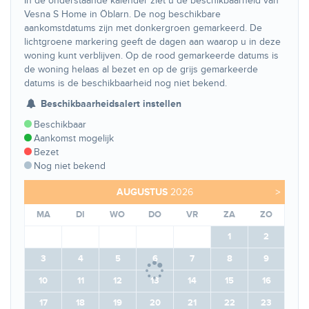
In de onderstaande kalender ziet u de beschikbaarheid van
Vesna S Home in Öblarn. De nog beschikbare
aankomstdatums zijn met donkergroen gemarkeerd. De
lichtgroene markering geeft de dagen aan waarop u in deze
woning kunt verblijven. Op de rood gemarkeerde datums is
de woning helaas al bezet en op de grijs gemarkeerde
datums is de beschikbaarheid nog niet bekend.
Beschikbaarheidsalert instellen
Beschikbaar
Aankomst mogelijk
Bezet
Nog niet bekend
AUGUSTUS
2026
>
MA
DI
WO
DO
VR
ZA
ZO
1
2
3
4
5
6
7
8
9
10
11
12
13
14
15
16
17
18
19
20
21
22
23