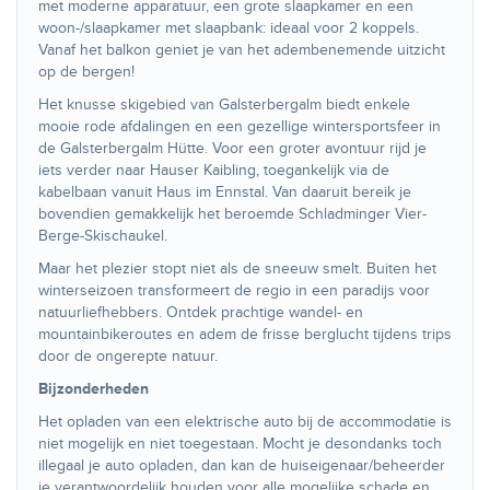
met moderne apparatuur, een grote slaapkamer en een
woon-/slaapkamer met slaapbank: ideaal voor 2 koppels.
Vanaf het balkon geniet je van het adembenemende uitzicht
op de bergen!
Het knusse skigebied van Galsterbergalm biedt enkele
mooie rode afdalingen en een gezellige wintersportsfeer in
de Galsterbergalm Hütte. Voor een groter avontuur rijd je
iets verder naar Hauser Kaibling, toegankelijk via de
kabelbaan vanuit Haus im Ennstal. Van daaruit bereik je
bovendien gemakkelijk het beroemde Schladminger Vier-
Berge-Skischaukel.
Maar het plezier stopt niet als de sneeuw smelt. Buiten het
winterseizoen transformeert de regio in een paradijs voor
natuurliefhebbers. Ontdek prachtige wandel- en
mountainbikeroutes en adem de frisse berglucht tijdens trips
door de ongerepte natuur.
Bijzonderheden
Het opladen van een elektrische auto bij de accommodatie is
niet mogelijk en niet toegestaan. Mocht je desondanks toch
illegaal je auto opladen, dan kan de huiseigenaar/beheerder
je verantwoordelijk houden voor alle mogelijke schade en