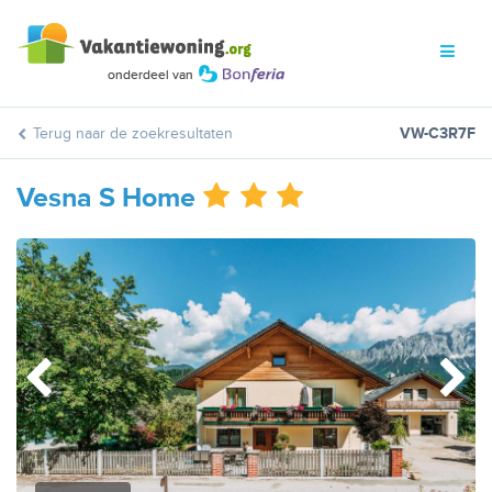
Terug naar de zoekresultaten
VW-C3R7F
Vesna S Home