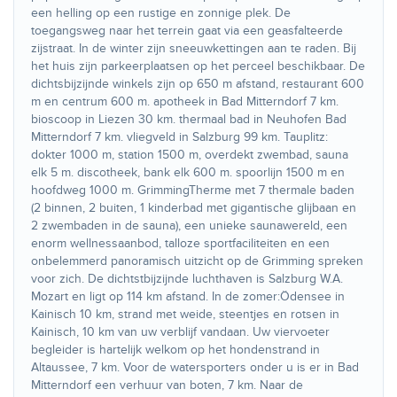
een helling op een rustige en zonnige plek. De
toegangsweg naar het terrein gaat via een geasfalteerde
zijstraat. In de winter zijn sneeuwkettingen aan te raden. Bij
het huis zijn parkeerplaatsen op het perceel beschikbaar. De
dichtsbijzijnde winkels zijn op 650 m afstand, restaurant 600
m en centrum 600 m. apotheek in Bad Mitterndorf 7 km.
bioscoop in Liezen 30 km. thermaal bad in Neuhofen Bad
Mitterndorf 7 km. vliegveld in Salzburg 99 km. Tauplitz:
dokter 1000 m, station 1500 m, overdekt zwembad, sauna
elk 5 m. discotheek, bank elk 600 m. spoorlijn 1500 m en
hoofdweg 1000 m. GrimmingTherme met 7 thermale baden
(2 binnen, 2 buiten, 1 kinderbad met gigantische glijbaan en
2 zwembaden in de sauna), een unieke saunawereld, een
enorm wellnessaanbod, talloze sportfaciliteiten en een
onbelemmerd panoramisch uitzicht op de Grimming spreken
voor zich. De dichtstbijzijnde luchthaven is Salzburg W.A.
Mozart en ligt op 114 km afstand. In de zomer:Ödensee in
Kainisch 10 km, strand met weide, steentjes en rotsen in
Kainisch, 10 km van uw verblijf vandaan. Uw viervoeter
begleider is hartelijk welkom op het hondenstrand in
Altaussee, 7 km. Voor de watersporters onder u is er in Bad
Mitterndorf een verhuur van boten, 7 km. Naar de