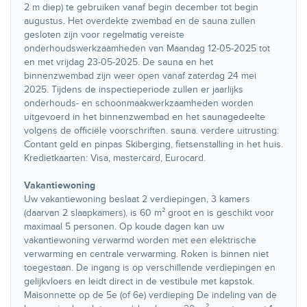
2 m diep) te gebruiken vanaf begin december tot begin
augustus. Het overdekte zwembad en de sauna zullen
gesloten zijn voor regelmatig vereiste
onderhoudswerkzaamheden van Maandag 12-05-2025 tot
en met vrijdag 23-05-2025. De sauna en het
binnenzwembad zijn weer open vanaf zaterdag 24 mei
2025. Tijdens de inspectieperiode zullen er jaarlijks
onderhouds- en schoonmaakwerkzaamheden worden
uitgevoerd in het binnenzwembad en het saunagedeelte
volgens de officiële voorschriften. sauna. verdere uitrusting:
Contant geld en pinpas Skiberging, fietsenstalling in het huis.
Kredietkaarten: Visa, mastercard, Eurocard.
Vakantiewoning
Uw vakantiewoning beslaat 2 verdiepingen, 3 kamers
(daarvan 2 slaapkamers), is 60 m² groot en is geschikt voor
maximaal 5 personen. Op koude dagen kan uw
vakantiewoning verwarmd worden met een elektrische
verwarming en centrale verwarming. Roken is binnen niet
toegestaan. De ingang is op verschillende verdiepingen en
gelijkvloers en leidt direct in de vestibule met kapstok.
Maisonnette op de 5e (of 6e) verdieping De indeling van de