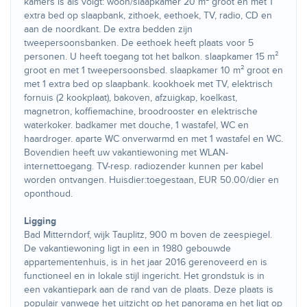
kamers is als volgt: woon/slaapkamer 20 m² groot en met 1
extra bed op slaapbank, zithoek, eethoek, TV, radio, CD en
aan de noordkant. De extra bedden zijn
tweepersoonsbanken. De eethoek heeft plaats voor 5
personen. U heeft toegang tot het balkon. slaapkamer 15 m²
groot en met 1 tweepersoonsbed. slaapkamer 10 m² groot en
met 1 extra bed op slaapbank. kookhoek met TV, elektrisch
fornuis (2 kookplaat), bakoven, afzuigkap, koelkast,
magnetron, koffiemachine, broodrooster en elektrische
waterkoker. badkamer met douche, 1 wastafel, WC en
haardroger. aparte WC onverwarmd en met 1 wastafel en WC.
Bovendien heeft uw vakantiewoning met WLAN-
internettoegang. TV-resp. radiozender kunnen per kabel
worden ontvangen. Huisdier:toegestaan, EUR 50.00/dier en
oponthoud.
Ligging
Bad Mitterndorf, wijk Tauplitz, 900 m boven de zeespiegel.
De vakantiewoning ligt in een in 1980 gebouwde
appartementenhuis, is in het jaar 2016 gerenoveerd en is
functioneel en in lokale stijl ingericht. Het grondstuk is in
een vakantiepark aan de rand van de plaats. Deze plaats is
populair vanwege het uitzicht op het panorama en het ligt op