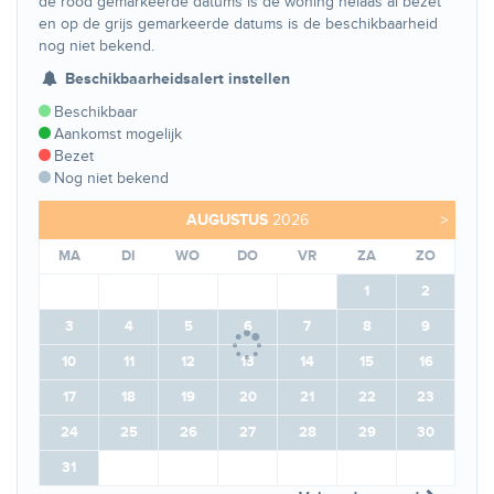
de rood gemarkeerde datums is de woning helaas al bezet
en op de grijs gemarkeerde datums is de beschikbaarheid
nog niet bekend.
Beschikbaarheidsalert instellen
Beschikbaar
Aankomst mogelijk
Bezet
Nog niet bekend
AUGUSTUS
2026
>
MA
DI
WO
DO
VR
ZA
ZO
1
2
3
4
5
6
7
8
9
10
11
12
13
14
15
16
17
18
19
20
21
22
23
24
25
26
27
28
29
30
31