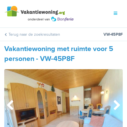
Terug naar de zoekresultaten
VW-45P8F
Vakantiewoning met ruimte voor 5
personen - VW-45P8F