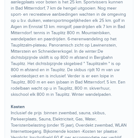
aanlegplaats voor boten is het 25 km. Sportvissers kunnen
in Bad Mitterndorf, 7 km de hengel uitgooien. Nog meer
sport- en recreatieve aanbiedingen wachten in de omgeving
op u b.v. duiken, watersportmogelijkheden elk 25 km. golf in
Aigen im Ennstal 13 km. minigolf, paardrijden elk 7 km in Bad
Mitterndorf. tennis in Tauplitz 800 m. Mountainbiken,
wandelpaden en paardrijden. 6-merenwandeling op het
Tauplitzalm-plateau. Panoramisch zicht op Lawinenstein,
Mitterstein en Schneidererkogel. In de winter:De
dichtsbijzijnde skilift is op 800 m afstand in Bergbahn
Tauplitz. Het dichtsbijzijnde skigebied " Tauplitzalm " is op
800 m afstand en in Tauplitz. De skibus rijdt 10 m van uw
vakantieobject en is inclusief. Verder is er een loipe in
Tauplitz, 800 m en een ijsbaan in Bad Mitterndorf, 5 km. Een
rodelbaan wacht op u in Tauplitz, 800 m. skiverhuur,
skischool elk 800 m in Tauplitz. Winter wandelpaden.
Kosten
Inclusief de prijs :binnen zwembad, sauna, skibus,
Parkeerplaats, Sauna, Elektriciteit, Gas, Water,
Toeristenbelasting (onder 15 jaar), Overdekt zwembad, WLAN
Internettoegang. Bijkomende kosten -Kosten ter plaatse:
Verplicht: Inschrijfgeld 60 € per accommodatie per verblijf.