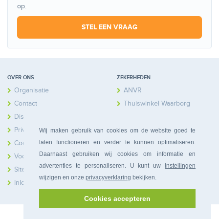
op.
STEL EEN VRAAG
OVER ONS
ZEKERHEDEN
Organisatie
ANVR
Contact
Thuiswinkel Waarborg
Disclaimer
Calamiteitenfonds
Privacy
Wij maken gebruik van cookies om de website goed te
laten functioneren en verder te kunnen optimaliseren.
Cookies
Daarnaast gebruiken wij cookies om informatie en
Voorwaarden
advertenties te personaliseren. U kunt uw
instellingen
Sitemap
wijzigen en onze
privacyverklaring
bekijken.
Inloggen Huiseigenaren
Cookies accepteren
© 2026 Bonferia. Alle rechten voorbehouden.