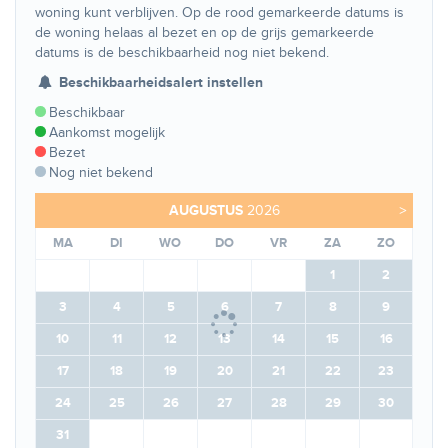
woning kunt verblijven. Op de rood gemarkeerde datums is
de woning helaas al bezet en op de grijs gemarkeerde
datums is de beschikbaarheid nog niet bekend.
Beschikbaarheidsalert instellen
Beschikbaar
Aankomst mogelijk
Bezet
Nog niet bekend
AUGUSTUS
2026
>
MA
DI
WO
DO
VR
ZA
ZO
1
2
3
4
5
6
7
8
9
10
11
12
13
14
15
16
17
18
19
20
21
22
23
24
25
26
27
28
29
30
31