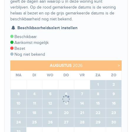
geeft de dagen aan waarop u in deze woning kunt
verblijven. Op de rood gemarkeerde datums is de woning
helaas al bezet en op de grijs gemarkeerde datums is de
beschikbaarheid nog niet bekend.
Beschikbaarheidsalert instellen
Beschikbaar
Aankomst mogelijk
Bezet
Nog niet bekend
AUGUSTUS
2026
>
MA
DI
WO
DO
VR
ZA
ZO
1
2
3
4
5
6
7
8
9
10
11
12
13
14
15
16
17
18
19
20
21
22
23
24
25
26
27
28
29
30
31