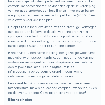
hoogwaardige vakantieappartement met veel ruimte, stijl en
comfort. De accommodatie bevindt zich op de 1e verdieping
van het goed onderhouden huis Bianca – met eigen balkon,
toegang tot de ruime gemeenschappelijke tuin (2000m²) en
vele extra's voor alle leeftijden.
De oprit zelf is indrukwekkend met een prachtige, verzorgde
tuin, carport en liefdevolle details. Voor kinderen zijn er
speelgoed, een basketbalring en volop ruimte om rond te
rennen. In de tuin vindt u ligstoelen, zitjes, een vijver en een
barbecueplek waar u heerlijk kunt ontspannen.
Binnen vindt u een ruime indeling: een gezellige woonkamer
met kabel-tv en stereo-installatie, een moderne keuken met
vaatwasser en magnetron, twee slaapkamers met tv/dvd en
een stijlvolle badkamer. Een hoogtepunt is de
infraroodsauna op de begane grond – ideaal om te
ontspannen na een dagje wandelen of skiën.
Een skikelder, skischoenverwarmer, wasmachine en een
tafeltennistafel maken het aanbod compleet. Wandelen, skiën
en de avonturenberg Golm liggen bijna voor de deur!
Bijzonderheden