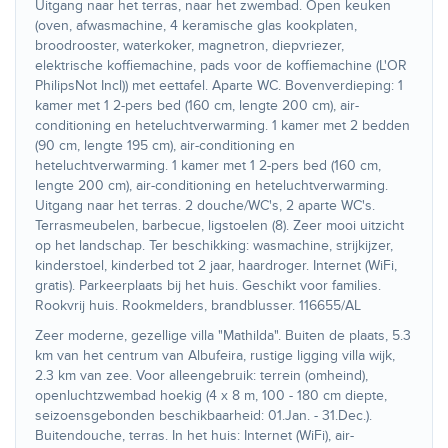
Uitgang naar het terras, naar het zwembad. Open keuken
(oven, afwasmachine, 4 keramische glas kookplaten,
broodrooster, waterkoker, magnetron, diepvriezer,
elektrische koffiemachine, pads voor de koffiemachine (L'OR
PhilipsNot Incl)) met eettafel. Aparte WC. Bovenverdieping: 1
kamer met 1 2-pers bed (160 cm, lengte 200 cm), air-
conditioning en heteluchtverwarming. 1 kamer met 2 bedden
(90 cm, lengte 195 cm), air-conditioning en
heteluchtverwarming. 1 kamer met 1 2-pers bed (160 cm,
lengte 200 cm), air-conditioning en heteluchtverwarming.
Uitgang naar het terras. 2 douche/WC's, 2 aparte WC's.
Terrasmeubelen, barbecue, ligstoelen (8). Zeer mooi uitzicht
op het landschap. Ter beschikking: wasmachine, strijkijzer,
kinderstoel, kinderbed tot 2 jaar, haardroger. Internet (WiFi,
gratis). Parkeerplaats bij het huis. Geschikt voor families.
Rookvrij huis. Rookmelders, brandblusser. 116655/AL
Zeer moderne, gezellige villa "Mathilda". Buiten de plaats, 5.3
km van het centrum van Albufeira, rustige ligging villa wijk,
2.3 km van zee. Voor alleengebruik: terrein (omheind),
openluchtzwembad hoekig (4 x 8 m, 100 - 180 cm diepte,
seizoensgebonden beschikbaarheid: 01.Jan. - 31.Dec.).
Buitendouche, terras. In het huis: Internet (WiFi), air-