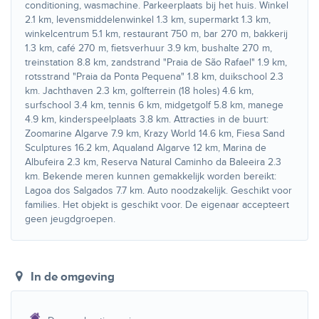
conditioning, wasmachine. Parkeerplaats bij het huis. Winkel
2.1 km, levensmiddelenwinkel 1.3 km, supermarkt 1.3 km,
winkelcentrum 5.1 km, restaurant 750 m, bar 270 m, bakkerij
1.3 km, café 270 m, fietsverhuur 3.9 km, bushalte 270 m,
treinstation 8.8 km, zandstrand "Praia de São Rafael" 1.9 km,
rotsstrand "Praia da Ponta Pequena" 1.8 km, duikschool 2.3
km. Jachthaven 2.3 km, golfterrein (18 holes) 4.6 km,
surfschool 3.4 km, tennis 6 km, midgetgolf 5.8 km, manege
4.9 km, kinderspeelplaats 3.8 km. Attracties in de buurt:
Zoomarine Algarve 7.9 km, Krazy World 14.6 km, Fiesa Sand
Sculptures 16.2 km, Aqualand Algarve 12 km, Marina de
Albufeira 2.3 km, Reserva Natural Caminho da Baleeira 2.3
km. Bekende meren kunnen gemakkelijk worden bereikt:
Lagoa dos Salgados 7.7 km. Auto noodzakelijk. Geschikt voor
families. Het objekt is geschikt voor. De eigenaar accepteert
geen jeugdgroepen.
In de omgeving