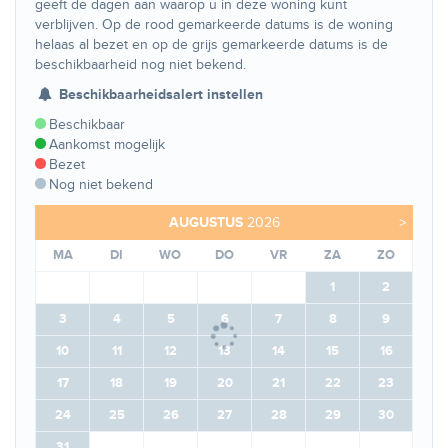
geeft de dagen aan waarop u in deze woning kunt
verblijven. Op de rood gemarkeerde datums is de woning
helaas al bezet en op de grijs gemarkeerde datums is de
beschikbaarheid nog niet bekend.
Beschikbaarheidsalert instellen
Beschikbaar
Aankomst mogelijk
Bezet
Nog niet bekend
AUGUSTUS
2026
>
MA
DI
WO
DO
VR
ZA
ZO
1
2
3
4
5
6
7
8
9
10
11
12
13
14
15
16
17
18
19
20
21
22
23
24
25
26
27
28
29
30
31