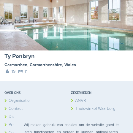
Ty Penbryn
Carmarthen
,
Carmarthenshire
,
Wales
19
11
OVER ONS
ZEKERHEDEN
Organisatie
ANVR
Contact
Thuiswinkel Waarborg
Disclaimer
Calamiteitenfonds
Privacy
Wij maken gebruik van cookies om de website goed te
laten functioneren en verder te kunnen optimaliseren.
Cookies