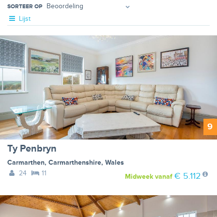
SORTEER OP
Lijst
9
Ty Penbryn
Carmarthen
,
Carmarthenshire
,
Wales
24
11
€ 5.112
Midweek
vanaf