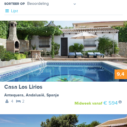
SORTEER OP
Lijst
9,4
Casa Los Lirios
Antequera
,
Andalusië
,
Spanje
4
2
€ 594
Midweek
vanaf