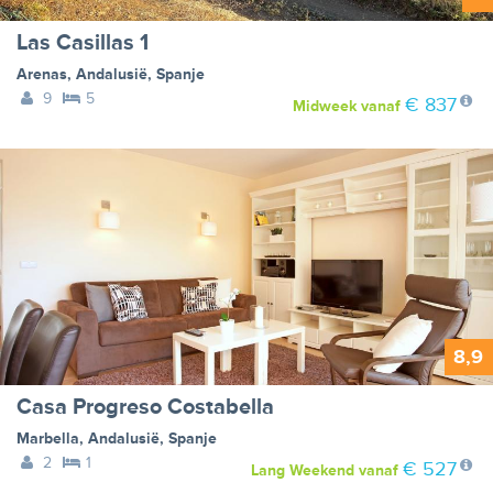
Las Casillas 1
Arenas
,
Andalusië
,
Spanje
9
5
€ 837
Midweek
vanaf
8,9
Casa Progreso Costabella
Marbella
,
Andalusië
,
Spanje
2
1
€ 527
Lang Weekend
vanaf