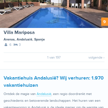
9
Villa Mariposa
Arenas
,
Andalusië
,
Spanje
6
3
1 van 197
volgende ›
Vakantiehuis Andalusië? Wij verhuren: 1.970
vakantiehuizen
Ontdek de magie van
Andalusië
, een regio doordrenkt met
geschiedenis en betoverende landschappen. Het huren van een
vakantiewoning in Andalusië is de ideale manier om de warmte van