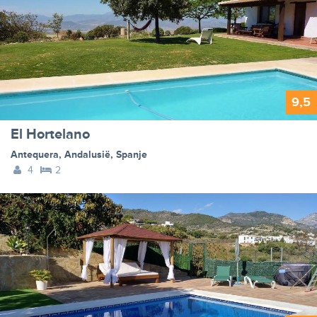
9,5
El Hortelano
Antequera
,
Andalusië
,
Spanje
4
2