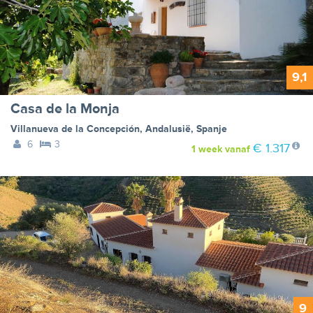
9,1
Casa de la Monja
Villanueva de la Concepción
,
Andalusië
,
Spanje
6
3
€ 1.317
1 week
vanaf
9