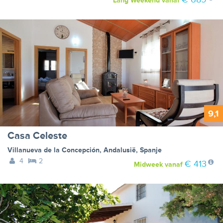
Lang Weekend
vanaf
9,1
Casa Celeste
Villanueva de la Concepción
,
Andalusië
,
Spanje
4
2
€ 413
Midweek
vanaf