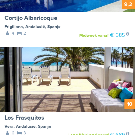
9,2
Cortijo Albaricoque
Frigiliana
,
Andalusië
,
Spanje
4
2
€ 685
Midweek
vanaf
10
Los Frasquitos
Vera
,
Andalusië
,
Spanje
6
3
€ 689