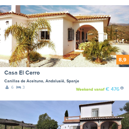
8,9
Casa El Cerro
Canillas de Aceituno
,
Andalusië
,
Spanje
6
3
€ 476
Weekend
vanaf