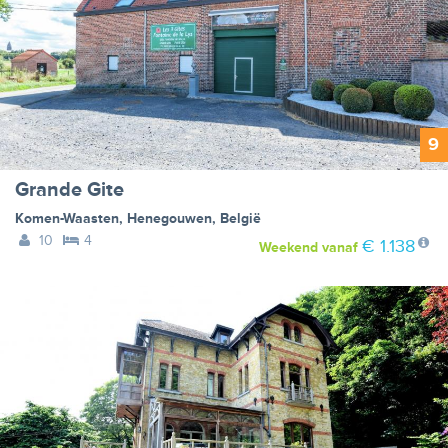
9
Grande Gite
Komen-Waasten
,
Henegouwen
,
België
10
4
€ 1.138
Weekend
vanaf