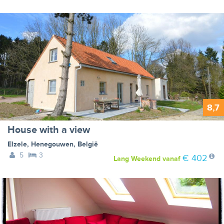
8,7
House with a view
Elzele
,
Henegouwen
,
België
5
3
€ 402
Lang Weekend
vanaf