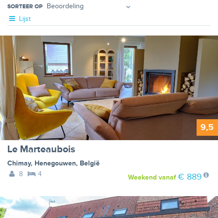
SORTEER OP
Lijst
9,5
Le Marteaubois
Chimay
,
Henegouwen
,
België
8
4
€ 889
Weekend
vanaf