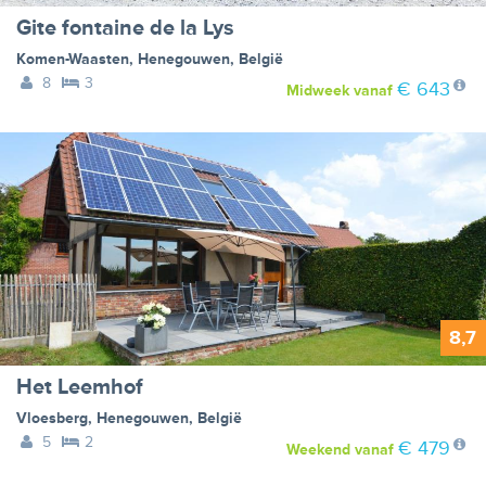
Gite fontaine de la Lys
Komen-Waasten
,
Henegouwen
,
België
8
3
€ 643
Midweek
vanaf
8,7
Het Leemhof
Vloesberg
,
Henegouwen
,
België
5
2
€ 479
Weekend
vanaf