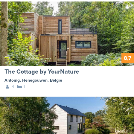
8,7
The Cottage by YourNature
Antoing
,
Henegouwen
,
België
4
1