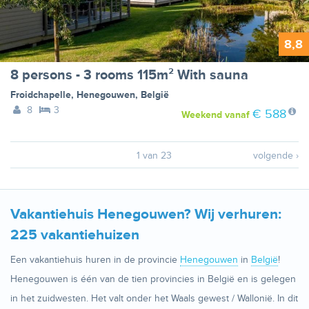
8,8
8 persons - 3 rooms 115m² With sauna
Froidchapelle
,
Henegouwen
,
België
8
3
€ 588
Weekend
vanaf
1 van 23
volgende ›
Vakantiehuis Henegouwen? Wij verhuren:
225 vakantiehuizen
Een vakantiehuis huren in de provincie
Henegouwen
in
België
!
Henegouwen is één van de tien provincies in België en is gelegen
in het zuidwesten. Het valt onder het Waals gewest / Wallonië. In dit