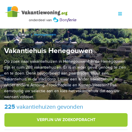
Home
België
Henegouwen
Vakantiehuis Henegouwen
Op zoek naar vakantiehuizen in Henegouwen? In de Henegouwen
zijn er ruim 288 vakantiehuizen. Er is in ieder geval genoeg te zien
en te doen. Denk bijvoorbeeld aan paardrijden. Huur een
vakantiehuis in de stad/dorp. Liever een ander vakantiehuis in
onder andere Antoing, Froidchapelle en Komen-Waasten? Pas
eenvoudig uw selectie aan en kies het vakantiehuis dat aan uw
wensen voldoet.
225
vakantiehuizen gevonden
VERFIJN UW ZOEKOPDRACHT