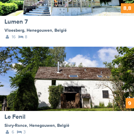
8,8
Lumen 7
Vloesberg
,
Henegouwen
,
België
16
8
9
Le Fenil
Sivry-Rance
,
Henegouwen
,
België
6
3