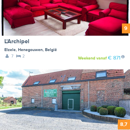
9
L'Archipel
Elzele
,
Henegouwen
,
België
7
2
€ 871
Weekend
vanaf
8,7