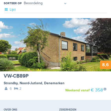
SORTEER OP
Lijst
8,6
VW-CB89P
Strandby
,
Noord-Jutland
,
Denemarken
6
2
€ 358
Weekend
vanaf
OVER ONS
ZEKERHEDEN