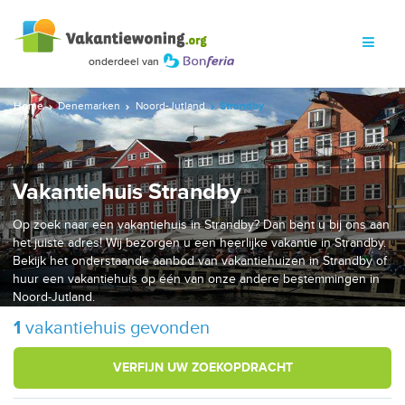
Home
Denemarken
Noord-Jutland
Strandby
Vakantiehuis Strandby
Op zoek naar een vakantiehuis in Strandby? Dan bent u bij ons aan
het juiste adres! Wij bezorgen u een heerlijke vakantie in Strandby.
Bekijk het onderstaande aanbod van vakantiehuizen in Strandby of
huur een vakantiehuis op één van onze andere bestemmingen in
Noord-Jutland.
1
vakantiehuis gevonden
VERFIJN UW ZOEKOPDRACHT