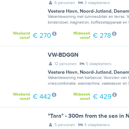
6 personen
3 slaapkamers
Vesterø Havn
,
Noord-Jutland
,
Denem
Vakantiewoning met tuinmeubilair en terras. V
kinderstoel, magnetron, koffiezetapparaat en t
Weekend
Midweek
€ 270
€ 278
vanaf
vanaf
VW-BDGGN
12 personen
5 slaapkamers
Vesterø Havn
,
Noord-Jutland
,
Denem
Vakantiewoning met barbecue. Voorzien van te
vriescombinatie, wasmachine, vaatwasser en k
Weekend
Midweek
€ 442
€ 429
vanaf
vanaf
"Tara" - 300m from the sea in 
5 personen
4 slaapkamers