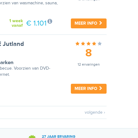
oorzien van wasmachine, sauna,
1 week
€ 1.101
MEER INFO
vanaf
E Jutland
8
arken
12 ervaringen
arbecue. Voorzien van DVD-
ernet.
MEER INFO
volgende ›
27 JAAR ERVARING