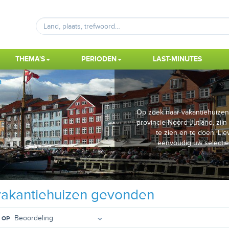
THEMA'S
PERIODEN
LAST-MINUTES
n
Op zoek naar vakantiehuizen
provincie Noord-Jutland, zijn
te zien en te doen. Li
eenvoudig uw selectie
akantiehuizen gevonden
 OP