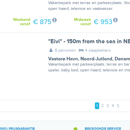
Vakantiepark met terras en parkeerplaats. V
open haard, televisie en vaatwasser.
Weekend
Midweek
€ 875
€ 953
vanaf
vanaf
"Eivi" - 150m from the sea in N
8 personen
4 slaapkamers
Vesterø Havn
,
Noord-Jutland
,
Denem
Vakantiepark met parkeerplaats, terras en b
speler, baby bed, open haard, televisie en int
1
2
3
4
5
100% PRIJSGARANTIE
BEKROONDE SERVICE