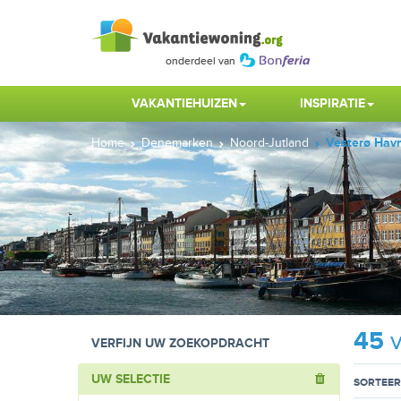
VAKANTIEHUIZEN
INSPIRATIE
Home
Denemarken
Noord-Jutland
Vesterø Hav
45
v
VERFIJN UW ZOEKOPDRACHT
UW SELECTIE
SORTEER