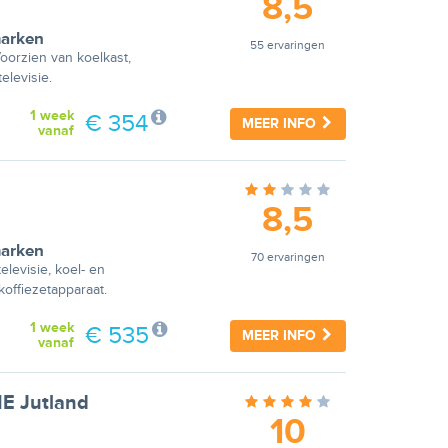
8,5
arken
55 ervaringen
oorzien van koelkast,
elevisie.
1 week
€ 354
MEER INFO
vanaf
8,5
arken
70 ervaringen
levisie, koel- en
offiezetapparaat.
1 week
€ 535
MEER INFO
vanaf
NE Jutland
10