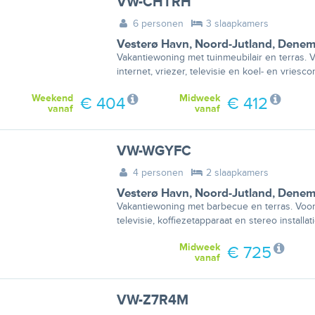
VW-CHTRH
6 personen
3 slaapkamers
Vesterø Havn
,
Noord-Jutland
,
Denem
Vakantiewoning met tuinmeubilair en terras. 
internet, vriezer, televisie en koel- en vriesco
Weekend
Midweek
€ 404
€ 412
vanaf
vanaf
VW-WGYFC
4 personen
2 slaapkamers
Vesterø Havn
,
Noord-Jutland
,
Denem
Vakantiewoning met barbecue en terras. Voorz
televisie, koffiezetapparaat en stereo installati
Midweek
€ 725
vanaf
VW-Z7R4M