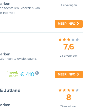
arken
4 ervaringen
eeltoestellen. Voorzien van
n internet.
MEER INFO
7,6
arken
93 ervaringen
ien van televisie, sauna,
1 week
€ 410
MEER INFO
vanaf
NE Jutland
8
arken
13 ervaringen