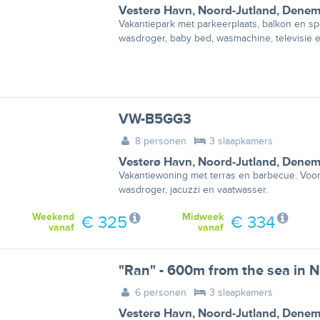
Vesterø Havn
,
Noord-Jutland
,
Denem
Vakantiepark met parkeerplaats, balkon en sp
wasdroger, baby bed, wasmachine, televisie e
VW-B5GG3
8 personen
3 slaapkamers
Vesterø Havn
,
Noord-Jutland
,
Denem
Vakantiewoning met terras en barbecue. Voorz
wasdroger, jacuzzi en vaatwasser.
Weekend
Midweek
€ 325
€ 334
vanaf
vanaf
"Ran" - 600m from the sea in 
6 personen
3 slaapkamers
Vesterø Havn
,
Noord-Jutland
,
Denem