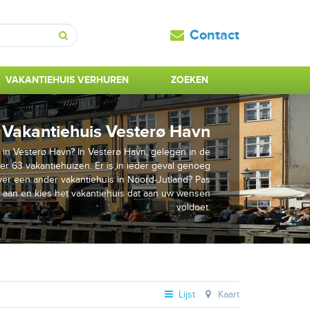
Contact
Zoeken
VAKANTIEHUIS VERHUREN
ZOEKEN
Vakantiehuis Vesterø Havn
 in Vesterø Havn? In Vesterø Havn, gelegen in de
 er 63 vakantiehuizen. Er is in ieder geval genoeg
ever een ander vakantiehuis in Noord-Jutland? Pas
 aan en kies het vakantiehuis dat aan uw wensen
voldoet.
Lijst
Kaart