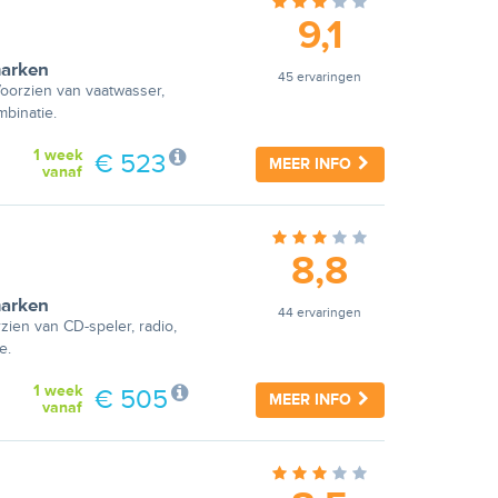
9,1
arken
45 ervaringen
Voorzien van vaatwasser,
mbinatie.
1 week
€ 523
MEER INFO
vanaf
8,8
arken
44 ervaringen
ien van CD-speler, radio,
e.
1 week
€ 505
MEER INFO
vanaf