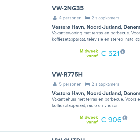
VW-2NG35
4 personen
2 slaapkamers
Vesterø Havn
,
Noord-Jutland
,
Denem
Vakantiewoning met terras en barbecue. Voor
koffiezetapparaat, televisie en stereo installati
Midweek
€ 521
vanaf
VW-R775H
5 personen
2 slaapkamers
Vesterø Havn
,
Noord-Jutland
,
Denem
Vakantiehuis met terras en barbecue. Voorzie
koffiezetapparaat, radio en vriezer.
Midweek
€ 906
vanaf