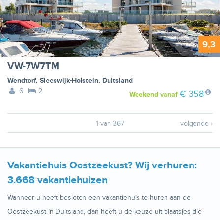
9,3
VW-7W7TM
Wendtorf
,
Sleeswijk-Holstein
,
Duitsland
6
2
€ 358
Weekend
vanaf
1 van 367
volgende ›
Vakantiehuis Oostzeekust? Wij verhuren:
3.668 vakantiehuizen
Wanneer u heeft besloten een vakantiehuis te huren aan de
Oostzeekust in Duitsland, dan heeft u de keuze uit plaatsjes die