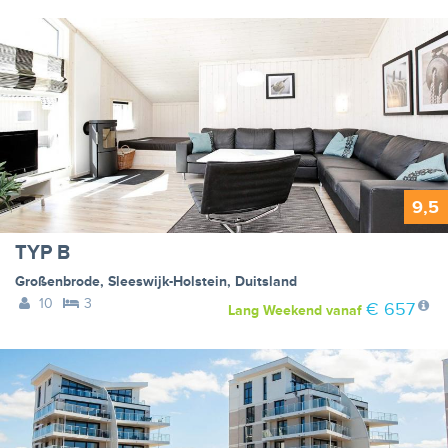
9,5
TYP B
Großenbrode
,
Sleeswijk-Holstein
,
Duitsland
10
3
€ 657
Lang Weekend
vanaf