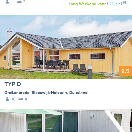
4
2
€ 331
Lang Weekend
vanaf
9,5
TYP D
Großenbrode
,
Sleeswijk-Holstein
,
Duitsland
10
4