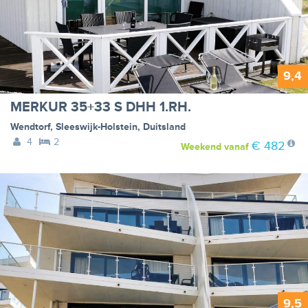
9,4
MERKUR 35+33 S DHH 1.RH.
Wendtorf
,
Sleeswijk-Holstein
,
Duitsland
4
2
€ 482
Weekend
vanaf
9,5