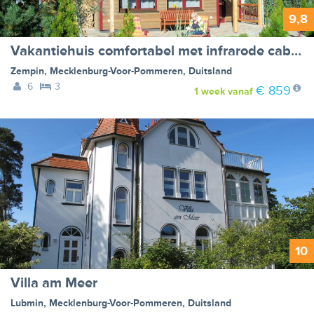
9,8
Vakantiehuis comfortabel met infrarode cabine en tuin - VW-GKY3
Zempin
,
Mecklenburg-Voor-Pommeren
,
Duitsland
6
3
€ 859
1 week
vanaf
10
Villa am Meer
Lubmin
,
Mecklenburg-Voor-Pommeren
,
Duitsland