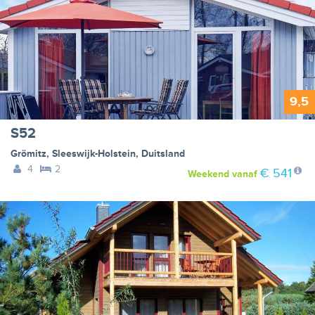
9,5
S52
Grömitz
,
Sleeswijk-Holstein
,
Duitsland
4
2
€ 541
Weekend
vanaf