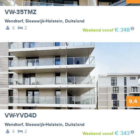
VW-35TMZ
Wendtorf
,
Sleeswijk-Holstein
,
Duitsland
6
2
€ 348
Weekend
vanaf
9,4
VW-YVD4D
Wendtorf
,
Sleeswijk-Holstein
,
Duitsland
6
2
€ 343
Weekend
vanaf