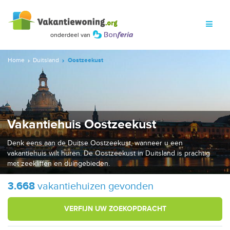
Home
Duitsland
Oostzeekust
Vakantiehuis Oostzeekust
Denk eens aan de Duitse Oostzeekust, wanneer u een
vakantiehuis wilt huren. De Oostzeekust in Duitsland is prachtig
met zeekliffen en duingebieden.
3.668
vakantiehuizen gevonden
VERFIJN UW ZOEKOPDRACHT