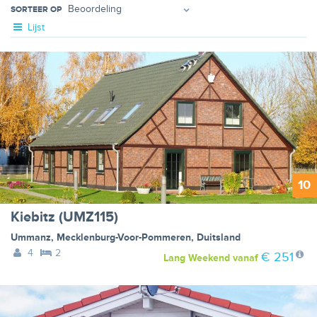
SORTEER OP
Lijst
10
Kiebitz (UMZ115)
Ummanz
,
Mecklenburg-Voor-Pommeren
,
Duitsland
4
2
€ 251
Lang Weekend
vanaf