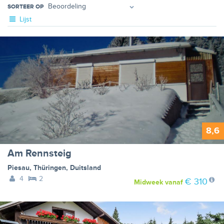
SORTEER OP
Lijst
8,6
Am Rennsteig
Piesau
,
Thüringen
,
Duitsland
4
2
€ 310
Midweek
vanaf