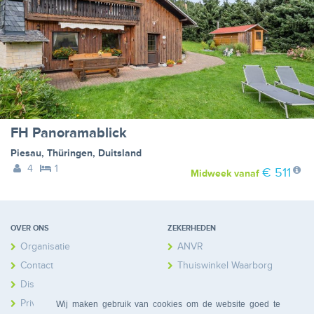
FH Panoramablick
Piesau
,
Thüringen
,
Duitsland
4
1
€ 511
Midweek
vanaf
OVER ONS
ZEKERHEDEN
Organisatie
ANVR
Contact
Thuiswinkel Waarborg
Disclaimer
Calamiteitenfonds
Privacy
Wij maken gebruik van cookies om de website goed te