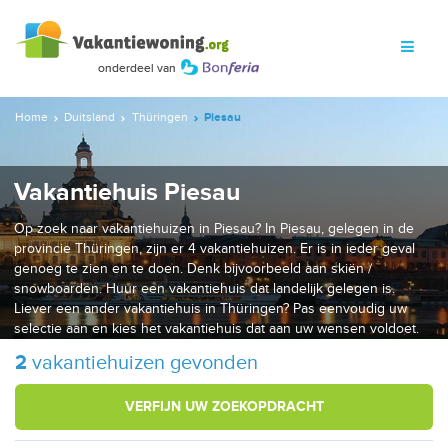
Home
Duitsland
Thüringen
Piesau
Vakantiehuis Piesau
Op zoek naar vakantiehuizen in Piesau? In Piesau, gelegen in de
provincie Thüringen, zijn er 4 vakantiehuizen. Er is in ieder geval
genoeg te zien en te doen. Denk bijvoorbeeld aan skiën /
snowboarden. Huur een vakantiehuis dat landelijk gelegen is.
Liever een ander vakantiehuis in Thüringen? Pas eenvoudig uw
selectie aan en kies het vakantiehuis dat aan uw wensen voldoet.
2
vakantiehuizen gevonden
VERFIJN UW ZOEKOPDRACHT