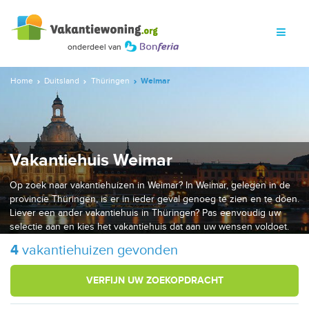
Home
Duitsland
Thüringen
Weimar
Vakantiehuis Weimar
Op zoek naar vakantiehuizen in Weimar? In Weimar, gelegen in de
provincie Thüringen, is er in ieder geval genoeg te zien en te doen.
Liever een ander vakantiehuis in Thüringen? Pas eenvoudig uw
selectie aan en kies het vakantiehuis dat aan uw wensen voldoet.
4
vakantiehuizen gevonden
VERFIJN UW ZOEKOPDRACHT