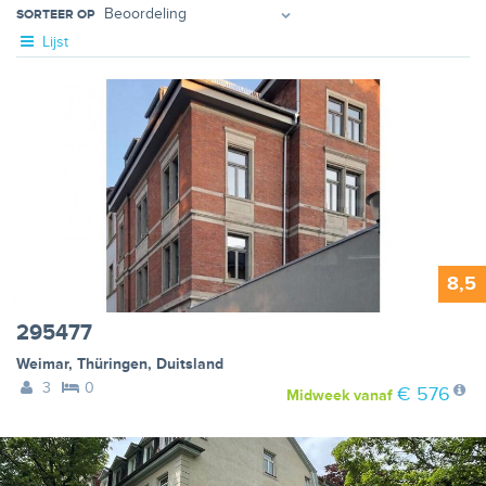
SORTEER OP
Lijst
8,5
295477
Weimar
,
Thüringen
,
Duitsland
3
0
€ 576
Midweek
vanaf