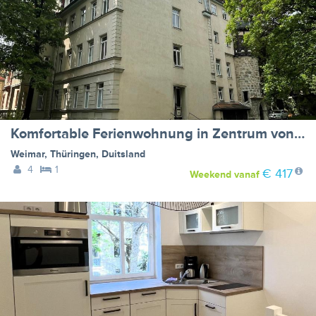
Komfortable Ferienwohnung in Zentrum von Weimar
Weimar
,
Thüringen
,
Duitsland
4
1
€ 417
Weekend
vanaf