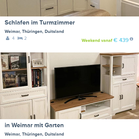
Schlafen im Turmzimmer
Weimar
,
Thüringen
,
Duitsland
4
2
€ 439
Weekend
vanaf
in Weimar mit Garten
Weimar
,
Thüringen
,
Duitsland