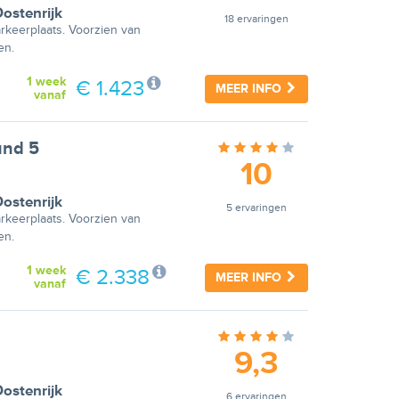
ostenrijk
18 ervaringen
arkeerplaats. Voorzien van
en.
1 week
€ 1.423
MEER INFO
vanaf
und 5
10
ostenrijk
5 ervaringen
arkeerplaats. Voorzien van
en.
1 week
€ 2.338
MEER INFO
vanaf
9,3
ostenrijk
6 ervaringen