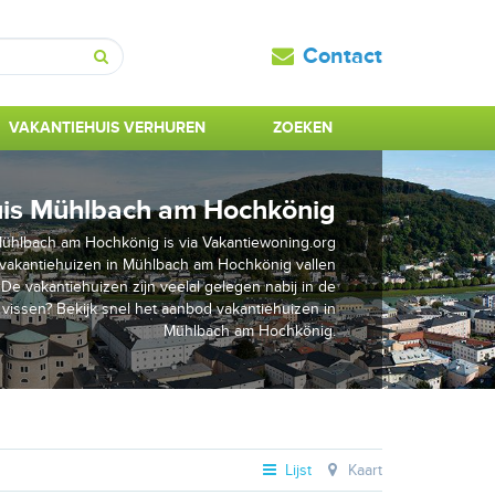
Contact
Zoeken
VAKANTIEHUIS VERHUREN
ZOEKEN
uis Mühlbach am Hochkönig
Mühlbach am Hochkönig is via Vakantiewoning.org
vakantiehuizen in Mühlbach am Hochkönig vallen
De vakantiehuizen zijn veelal gelegen nabij in de
vissen? Bekijk snel het aanbod vakantiehuizen in
Mühlbach am Hochkönig.
Lijst
Kaart