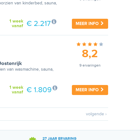
Voorzien van kinderbed, sauna,
1 week
€ 2.217
MEER INFO
vanaf
8,2
ostenrijk
9 ervaringen
rzien van wasmachine, sauna,
1 week
€ 1.809
MEER INFO
vanaf
volgende ›
27 JAAR ERVARING