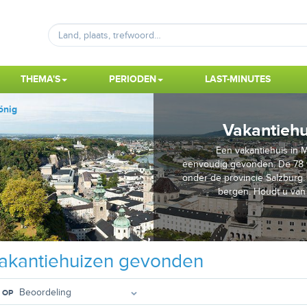
THEMA'S
PERIODEN
LAST-MINUTES
önig
Vakantieh
Een vakantiehuis in 
eenvoudig gevonden. De 78 
onder de provincie Salzburg. 
bergen. Houdt u van 
akantiehuizen gevonden
 OP