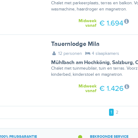
Chalet met parkeerplaats, terras en balkon. 
wasmachine, haardroger en magnetron.
Midweek
€ 1.694
vanaf
Tauernlodge Mila
12 personen
4 slaapkamers
Mühlbach am Hochkönig
,
Salzburg
,
O
Chalet met tuinmeubilair, tuin en terras. Voo
kinderbed, kinderstoel en magnetron.
Midweek
€ 1.426
vanaf
1
2
100% PRIJSGARANTIE
BEKROONDE SERVICE