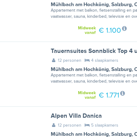
Mühlbach am Hochkönig
,
Salzburg
,
O
Appartement met balkon, fietsenstalling en p
vaatwasser, sauna, kinderbed, televisie en ov
Midweek
€ 1.100
vanaf
Tauernsuites Sonnblick Top 4 
12 personen
4 slaapkamers
Mühlbach am Hochkönig
,
Salzburg
,
O
Appartement met balkon, fietsenstalling en p
vaatwasser, sauna, kinderbed, televisie en ov
Midweek
€ 1.771
vanaf
Alpen Villa Danica
12 personen
5 slaapkamers
Mühlbach am Hochkönig
,
Salzburg
,
O