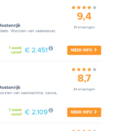
9,4
ostenrijk
19 ervaringen
plaats. Voorzien van vaatwasser,
1 week
€ 2.451
MEER INFO
vanaf
8,7
ostenrijk
34 ervaringen
Voorzien van wasmachine, sauna,
1 week
€ 2.109
MEER INFO
vanaf