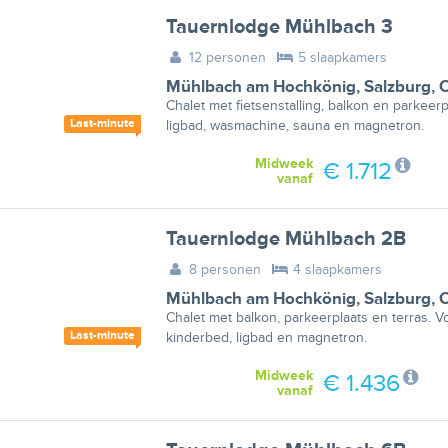
Tauernlodge Mühlbach 3
12 personen
5 slaapkamers
Mühlbach am Hochkönig
,
Salzburg
,
O
Chalet met fietsenstalling, balkon en parkeer
Last-minute
ligbad, wasmachine, sauna en magnetron.
Midweek
€ 1.712
vanaf
Tauernlodge Mühlbach 2B
8 personen
4 slaapkamers
Mühlbach am Hochkönig
,
Salzburg
,
O
Chalet met balkon, parkeerplaats en terras. 
Last-minute
kinderbed, ligbad en magnetron.
Midweek
€ 1.436
vanaf