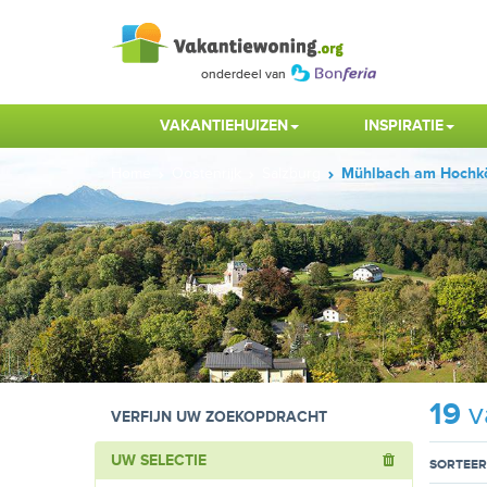
VAKANTIEHUIZEN
INSPIRATIE
Home
Oostenrijk
Salzburg
Mühlbach am Hochk
19
v
VERFIJN UW ZOEKOPDRACHT
UW SELECTIE
SORTEER