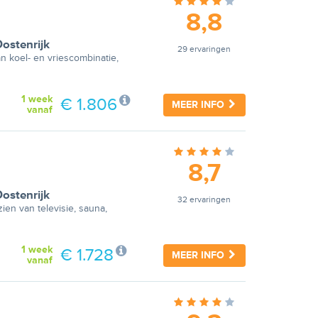
8,8
ostenrijk
29 ervaringen
an koel- en vriescombinatie,
1 week
€ 1.806
MEER INFO
vanaf
8,7
ostenrijk
32 ervaringen
zien van televisie, sauna,
1 week
€ 1.728
MEER INFO
vanaf