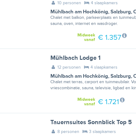
10 personen
4 slaapkamers
Mühlbach am Hochkönig
,
Salzburg
,
O
Chalet met balkon, parkeerplaats en tuinmeubi
sauna, oven, internet en wasdroger.
Midweek
€ 1.357
vanaf
Mühlbach Lodge 1
12 personen
4 slaapkamers
Mühlbach am Hochkönig
,
Salzburg
,
O
Chalet met terras, carport en tuinmeubilair. V
vriescombinatie, sauna, televisie, ligbad en k
Midweek
€ 1.721
vanaf
Tauernsuites Sonnblick Top 5
8 personen
3 slaapkamers