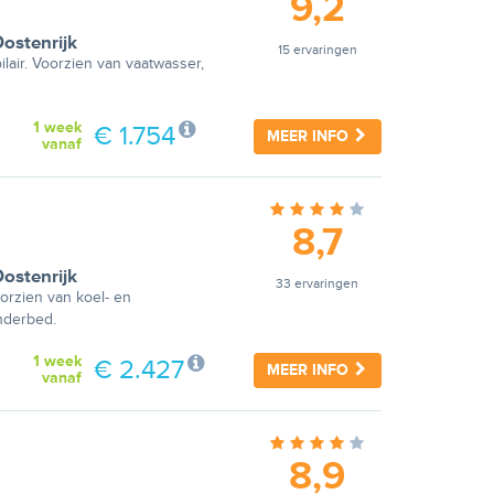
9,2
ostenrijk
15 ervaringen
lair. Voorzien van vaatwasser,
1 week
€ 1.754
MEER INFO
vanaf
8,7
ostenrijk
33 ervaringen
oorzien van koel- en
inderbed.
1 week
€ 2.427
MEER INFO
vanaf
8,9