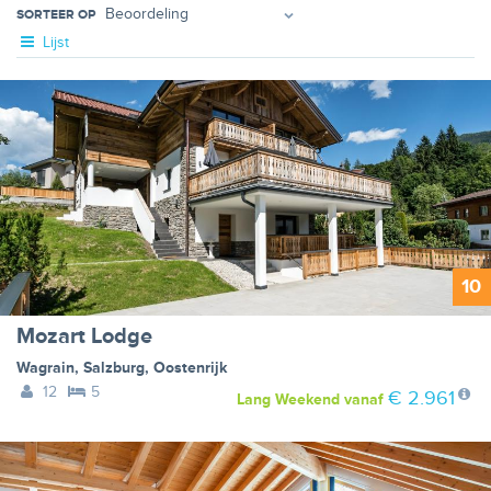
SORTEER OP
Lijst
10
Mozart Lodge
Wagrain
,
Salzburg
,
Oostenrijk
12
5
€ 2.961
Lang Weekend
vanaf