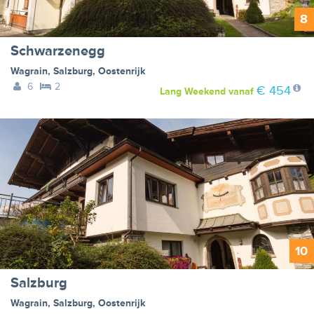
8
Schwarzenegg
Wagrain
,
Salzburg
,
Oostenrijk
6
2
€ 454
Lang Weekend
vanaf
10
Salzburg
Wagrain
,
Salzburg
,
Oostenrijk