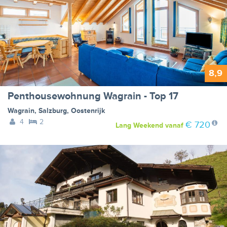
8,9
Penthousewohnung Wagrain - Top 17
Wagrain
,
Salzburg
,
Oostenrijk
4
2
€ 720
Lang Weekend
vanaf