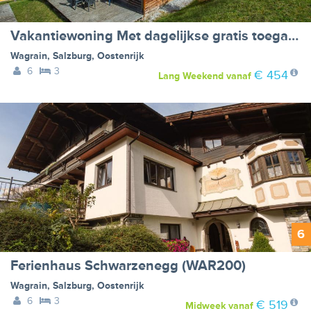
Vakantiewoning Met dagelijkse gratis toegang tot de waterwereld - VW-X52JZ
Wagrain
,
Salzburg
,
Oostenrijk
6
3
€ 454
Lang Weekend
vanaf
6
Ferienhaus Schwarzenegg (WAR200)
Wagrain
,
Salzburg
,
Oostenrijk
6
3
€ 519
Midweek
vanaf