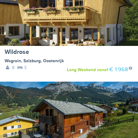
Wildrose
Wagrain
,
Salzburg
,
Oostenrijk
8
3
€ 1.968
Lang Weekend
vanaf