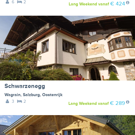
6
2
€ 424
Lang Weekend
vanaf
Schwarzenegg
Wagrain
,
Salzburg
,
Oostenrijk
3
2
€ 289
Lang Weekend
vanaf