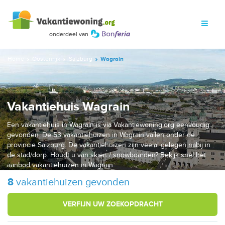
Home
Oostenrijk
Salzburg
Wagrain
Vakantiehuis Wagrain
Een vakantiehuis in Wagrain is via Vakantiewoning.org eenvoudig
gevonden. De 53 vakantiehuizen in Wagrain vallen onder de
provincie Salzburg. De vakantiehuizen zijn veelal gelegen nabij in
de stad/dorp. Houdt u van skiën / snowboarden? Bekijk snel het
aanbod vakantiehuizen in Wagrain.
8
vakantiehuizen gevonden
VERFIJN UW ZOEKOPDRACHT