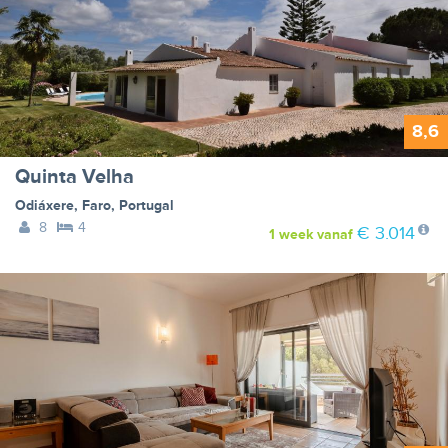
8,6
Quinta Velha
Odiáxere
,
Faro
,
Portugal
8
4
€ 3.014
1 week
vanaf