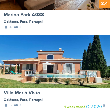
8,4
Marina Park A038
Odiáxere
,
Faro
,
Portugal
4
2
Villa Mar á Vista
Odiáxere
,
Faro
,
Portugal
5
3
€ 2.020
1 week
vanaf