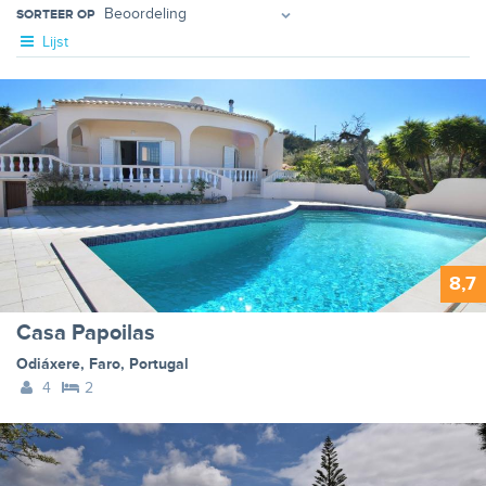
SORTEER OP
Lijst
8,7
Casa Papoilas
Odiáxere
,
Faro
,
Portugal
4
2