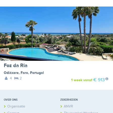
Foz da Ria
Odiáxere
,
Faro
,
Portugal
4
2
€ 913
1 week
vanaf
OVER ONS
ZEKERHEDEN
Organisatie
ANVR