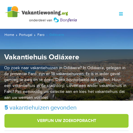
Home
Portugal
Faro
Odiáxere
Vakantiehuis Odiáxere
Op zoek naar vakantiehuizen in Odiáxere? In Odiáxere, gelegen in
de provincie Faro, zijn er 18 vakantiehuizen. Er is in ieder geval
genoeg te zien en te doen. Denk bijvoorbeeld aan golfen. Huur
een vakantiehuis in de stad/dorp. Liever een ander vakantiehuis in
Faro? Pas eenvoudig uw selectie aan en kies het vakantiehuis dat
aan uw wensen voldoet.
5
vakantiehuizen gevonden
VERFIJN UW ZOEKOPDRACHT