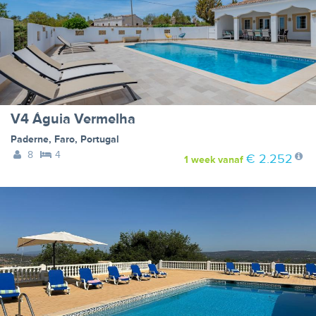
V4 Águia Vermelha
Paderne
,
Faro
,
Portugal
8
4
€ 2.252
1 week
vanaf