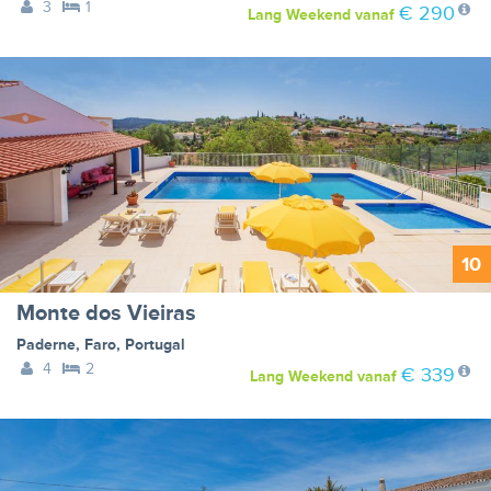
3
1
€ 290
Lang Weekend
vanaf
10
Monte dos Vieiras
Paderne
,
Faro
,
Portugal
4
2
€ 339
Lang Weekend
vanaf