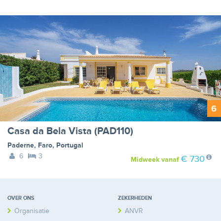
6
Casa da Bela Vista (PAD110)
Paderne
,
Faro
,
Portugal
6
3
€ 730
Midweek
vanaf
OVER ONS
ZEKERHEDEN
Organisatie
ANVR