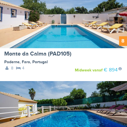
8
Monte da Calma (PAD105)
Paderne
,
Faro
,
Portugal
8
4
€ 894
Midweek
vanaf