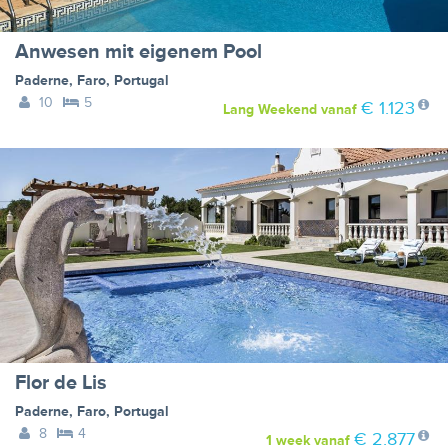
Anwesen mit eigenem Pool
Paderne
,
Faro
,
Portugal
10
5
€ 1.123
Lang Weekend
vanaf
Flor de Lis
Paderne
,
Faro
,
Portugal
8
4
€ 2.877
1 week
vanaf