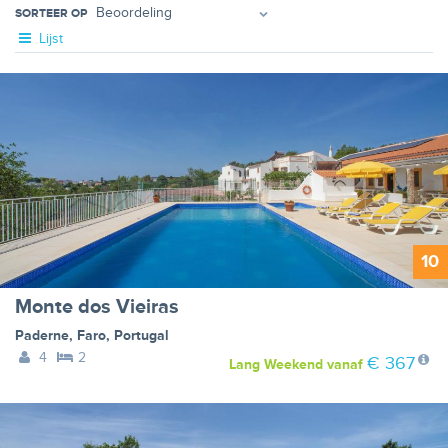
SORTEER OP
Lijst
10
Monte dos Vieiras
Paderne
,
Faro
,
Portugal
4
2
€ 367
Lang Weekend
vanaf