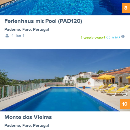
8
Ferienhaus mit Pool (PAD120)
Paderne
,
Faro
,
Portugal
4
1
€ 597
1 week
vanaf
10
Monte dos Vieiras
Paderne
,
Faro
,
Portugal