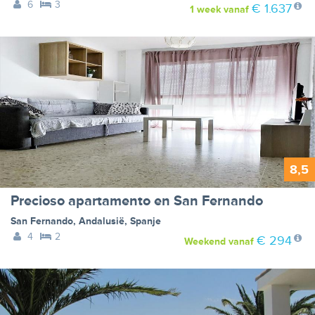
6
3
€ 1.637
1 week
vanaf
8,5
Precioso apartamento en San Fernando
San Fernando
,
Andalusië
,
Spanje
4
2
€ 294
Weekend
vanaf