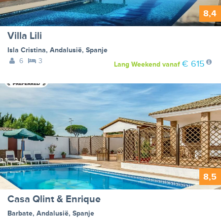
8,4
Villa Lili
Isla Cristina
,
Andalusië
,
Spanje
6
3
€ 615
Lang Weekend
vanaf
8,5
Casa Qlint & Enrique
Barbate
,
Andalusië
,
Spanje