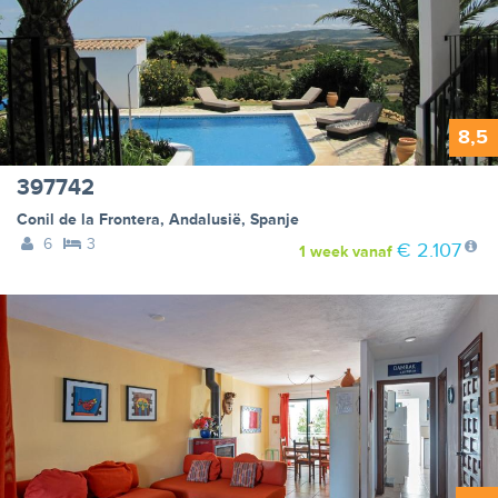
8,5
397742
Conil de la Frontera
,
Andalusië
,
Spanje
6
3
€ 2.107
1 week
vanaf