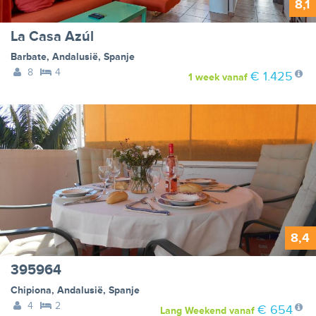
8,1
La Casa Azúl
Barbate
,
Andalusië
,
Spanje
8
4
€ 1.425
1 week
vanaf
8,4
395964
Chipiona
,
Andalusië
,
Spanje
4
2
€ 654
Lang Weekend
vanaf