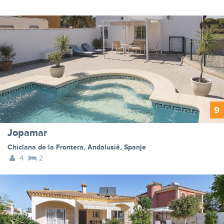
9
Jopamar
Chiclana de la Frontera
,
Andalusië
,
Spanje
4
2