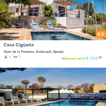
8,5
Casa Cigüeña
Vejer de la Frontera
,
Andalusië
,
Spanje
6
3
€ 920
Midweek
vanaf